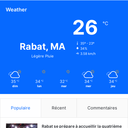
Weather
26
℃
Rabat, MA
35º - 23º
34%
3.58 km/h
Légère Pluie
35
34
32
34
34
℃
℃
℃
℃
℃
dim
lun
mar
mer
jeu
Populaire
Récent
Commentaires
Rabat se prépare à accueillir la quatrième