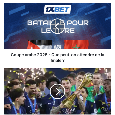
Coupe
arabe
2025
-
Que
peut-
on
attendre
de
la
Coupe arabe 2025 - Que peut-on attendre de la
finale
finale ?
?
Le
PSG
remporte
la
Coupe
des
Confédérations
de
la