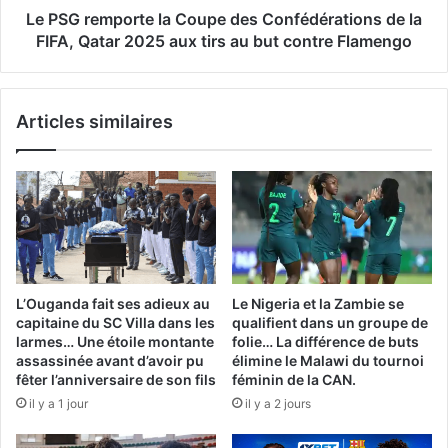
FIFA,
Le PSG remporte la Coupe des Confédérations de la
Qatar
FIFA, Qatar 2025 aux tirs au but contre Flamengo
2025
aux
tirs
Articles similaires
au
but
contre
Flamengo
L’Ouganda fait ses adieux au
Le Nigeria et la Zambie se
capitaine du SC Villa dans les
qualifient dans un groupe de
larmes… Une étoile montante
folie… La différence de buts
assassinée avant d’avoir pu
élimine le Malawi du tournoi
fêter l’anniversaire de son fils
féminin de la CAN.
il y a 1 jour
il y a 2 jours