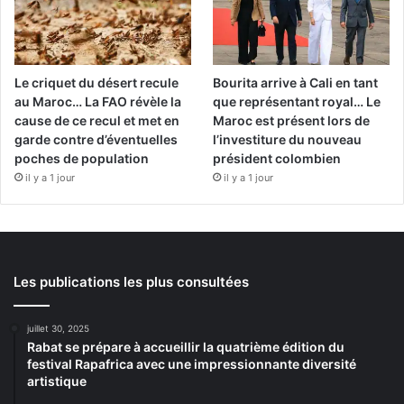
Le criquet du désert recule
Bourita arrive à Cali en tant
au Maroc… La FAO révèle la
que représentant royal… Le
cause de ce recul et met en
Maroc est présent lors de
garde contre d’éventuelles
l’investiture du nouveau
poches de population
président colombien
il y a 1 jour
il y a 1 jour
Les publications les plus consultées
juillet 30, 2025
Rabat se prépare à accueillir la quatrième édition du
festival Rapafrica avec une impressionnante diversité
artistique