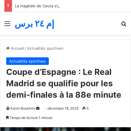
La tragédie de Ceuta s’aggrave… Le bilan de la tentative de franchissement s’élève désormais à 82 morts
إم ٢٤ برس
Menu
R
Accueil
/
Actualités sportives
Actualités sportives
Coupe d’Espagne : Le Real
Madrid se qualifie pour les
demi-finales à la 88e minute
Envoyer
Karim Boukhris
décembre 18, 2025
5
un
Temps de lecture 1 minute
courriel