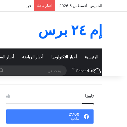
الخميس, أغسطس 6 2026
أخبار عاجلة
فويغو يهدأ بعد 50 ساعة من الرعب.. غواتيمالا تنهي إجلاء آلاف السكان قرب البركان
إم ٢٤ برس
الرئيسية
أخبار التكنولوجيا
أخبار الرياضة
أخبار الس
℉
85
Rabat
تابعنا
2٬700
متابعون