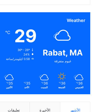
Weather
29
℃
Rabat, MA
36º - 26º
24%
0.58 كيلومتر/ساعة
غيوم متفرقة
35
35
36
36
36
℃
℃
℃
℃
℃
الخميس
الجمعة
السبت
الأحد
الأثنين
الأشهر
الأخيرة
تعليقات