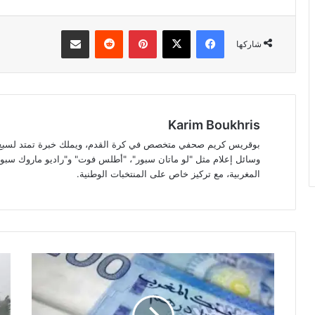
فيسبوك
‫X
بينتيريست
مشاركة عبر البريد
شاركها
Karim Boukhris
بوقريس كريم صحفي متخصص في كرة القدم، ويملك خبرة تمتد لسبع سن
وسائل إعلام مثل "لو ماتان سبور"، "أطلس فوت" و"راديو ماروك سبور"
المغربية، مع تركيز خاص على المنتخبات الوطنية.
النقد
الم
المتداول
نشر
يرتفع
حمر
إلى
للأ