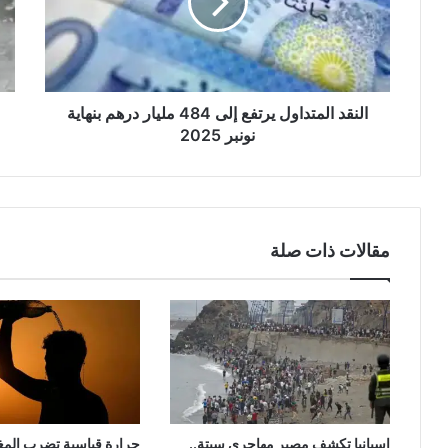
484
الغ
مليار
والث
درهم
والر
بنهاية
الع
نونبر
2025
النقد المتداول يرتفع إلى 484 مليار درهم بنهاية
نونبر 2025
مقالات ذات صلة
إسبانيا تكشف مصير مهاجري سبتة..
حرارة قياسية تضرب المغر