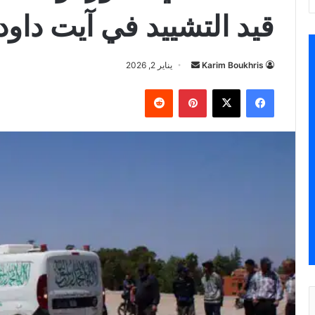
قيد التشييد في آيت داود
أرسل
Karim Boukhris
يناير 2, 2026
بريدا
فيسبوك
‫X
بينتيريست
إلكترونيا