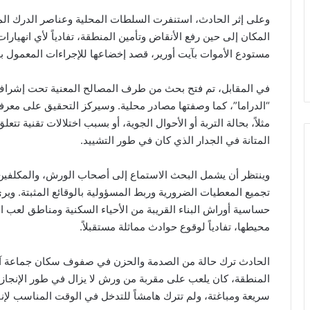
وعلى إثر الحادث، استنفرت السلطات المحلية وعناصر الدرك المل
المكان إلى حين رفع الأنقاض وتأمين المنطقة، تفادياً لأي انهيار
مستودع الأموات بآيت أورير، قصد إخضاعها للإجراءات المعمول 
في المقابل، تم فتح بحث من طرف المصالح المعنية تحت إشراف 
“الدراما”، كما وصفتها مصادر محلية. وسيركز التحقيق على معرفة م
مثلاً، بحالة التربة أو الأحوال الجوية، أو بسبب اختلالات تقنية تت
المتانة في الجدار الذي كان في طور التشييد.
وينتظر أن يشمل البحث الاستماع إلى أصحاب الورش، والمكلفين با
تجميع المعطيات الضرورية وربط المسؤولية بالوقائع المثبتة. وير
حساسية أوراش البناء القريبة من الأحياء السكنية ومناطق لعب
محيطها، تفادياً لوقوع حوادث مماثلة مستقبلاً.
الحادث ترك حالة من الصدمة والحزن في صفوف سكان جماعة آيت
المنطقة، كان يلعب على مقربة من ورش لا يزال في طور الإنجاز
سريعة ومباغتة، ولم تترك هامشاً للتدخل في الوقت المناسب لإنق