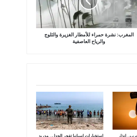
زيرة
لوج
ياح
اصفية
المغرب: نشرة حمراء للأمطار الغزيرة والثلوج
والرياح العاصفية
ب.. إنذار
استخبارات إسبانيا تفجر الجدل.. مدريد