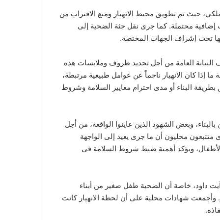
كي، حيث تم تطويق محيط الانهيار ومنع الاقتراب من
ات إضافية محتملة. كما جرى نقل جثة الضحية إلى
بها تحت إشراف الجهات المختصة.
النيابة العامة من أجل تحديد ظروف وملابسات هذه
ا إذا كان الانهيار ناجماً عن عوامل طبيعية مرتبطة،
علق بطريقة البناء أو مدى احترام معايير السلامة وشروط
لبناء، وبعض الشهود الذين عاينوا الواقعة، من أجل
ى متتبعون محليون أن ما جرى يعيد إلى الواجهة
 الأطفال، ويؤكد أهمية ضبط شروط السلامة في
 داود، خاصة أن الضحية طفل صغير من أبناء
. وأجمعت شهادات محلية على أن لحظة الانهيار كانت
اذه.