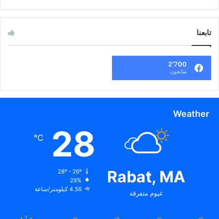
تابعنا
2٬700
متابعون
Weather
28
℃
Rabat, MA
28º - 26º
29%
4.56 كيلومتر/ساعة
غيوم متفرقة