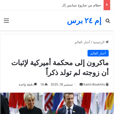
حطام من صاروخ سبايس إكس يضرب القمر.. فوهة جديدة تثير اهتمام ناسا والعلماء
إم ٢٤ برس
بحث عن
الق
الرئيسية
/
أخبار العالم
أخبار العالم
ماكرون إلى محكمة أميركية لإثبات
أن زوجته لم تولد ذكراً
أرسل
Karim Boukhris
سبتمبر 18, 2025
19
دقيقة واحدة
بريدا
إلكترونيا