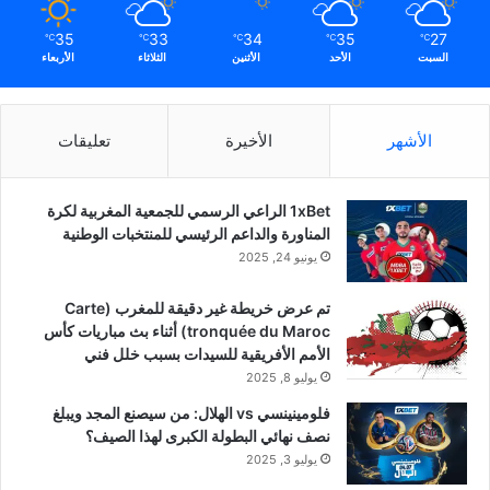
35
33
34
35
27
℃
℃
℃
℃
℃
السبت
الأحد
الأثنين
الثلاثاء
الأربعاء
الأشهر
الأخيرة
تعليقات
1xBet الراعي الرسمي للجمعية المغربية لكرة
المناورة والداعم الرئيسي للمنتخبات الوطنية
يونيو 24, 2025
تم عرض خريطة غير دقيقة للمغرب (Carte
tronquée du Maroc) أثناء بث مباريات كأس
الأمم الأفريقية للسيدات بسبب خلل فني
يوليو 8, 2025
فلومينينسي vs الهلال: من سيصنع المجد ويبلغ
نصف نهائي البطولة الكبرى لهذا الصيف؟
يوليو 3, 2025