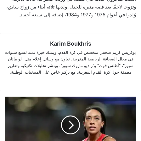
وتزوجا لاحقًا بعد قصة مثيرة للجدل. ولديها ثلاثة أبناء من زواج سابق،
وُلدوا في أعوام 1975 و1977 و1984، إضافة إلى سبعة أحفاد.
Karim Boukhris
بوقريس كريم صحفي متخصص في كرة القدم، ويملك خبرة تمتد لسبع سنوات
في مجال الصحافة الرياضية المغربية. تعاون مع وسائل إعلام مثل "لو ماتان
سبور"، "أطلس فوت" و"راديو ماروك سبور"، وينشر تحليلات تكتيكية وتقارير
معمقة حول كرة القدم المغربية، مع تركيز خاص على المنتخبات الوطنية.
طوكيو
2025
..
المغربية
آسية
رزيقي
تواصل