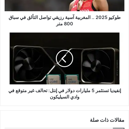
التألق
في
سباق
طوكيو 2025 .. المغربية آسية رزيقي تواصل التألق في سباق
800
800 متر
متر
إنفيديا
تستثمر
5
مليارات
دولار
في
إنتل:
تحالف
غير
متوقع
إنفيديا تستثمر 5 مليارات دولار في إنتل: تحالف غير متوقع في
في
وادي السيليكون
وادي
السيليكون
مقالات ذات صلة