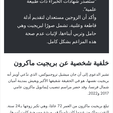
“ستُصدر شهادات الخبراء ذات طبيعة
علمية”.
وأكد أن الزوجين مستعدان لتقديم أدلة
قاطعة وعلنية، تشمل صورًا لبريجيت وهي
حامل وتربي أبناءها، لإثبات عدم صحة
هذه المزاعم بشكل كامل.
خلفية شخصية عن بريجيت ماكرون
تشير الدعوى إلى أن جان ميشيل تروجنيوكس، الذي تدّعي أوينز أنه
بريجيت نفسها، هو في الحقيقة شقيقها الأكبر ويعيش بمدينة أميان
شمال فرنسا، وقد حضر مراسم تنصيب إيمانويل ماكرون عامي
2017 و2022.
تبلغ بريجيت ماكرون من العمر 72 عامًا، وهي تكبر زوجها بـ24 سنة.
التقت بماكرون عندما كان تلميذًا في ورشة مسرحية كانت تُديرها،