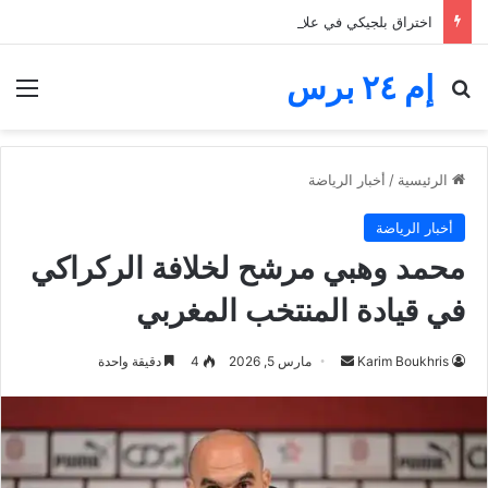
اختراق بلجيكي في علاج سرطان الكبد.. العلماء يكشفون كيف تخدع الخلايا المناعة
إم ٢٤ برس
بحث عن
الق
الرئيسية
/
أخبار الرياضة
أخبار الرياضة
محمد وهبي مرشح لخلافة الركراكي
في قيادة المنتخب المغربي
أرسل
Karim Boukhris
مارس 5, 2026
4
دقيقة واحدة
بريدا
إلكترونيا