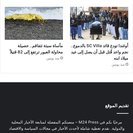
أوغندا تودع قائد SC Villa بالدموع..
مأساة سبتة تتفاقم.. حصيلة
نجم واعد قُتل قبل أن يصل إلى عيد
محاولة العبور ترتفع إلى 82 قتيلاً
ميلاد ابنه
منذ يومين
منذ يومين
تقديم الموقع
مرحبًا بكم في M24 Press – منصتكم المفضلة لمتابعة الأخبار المحلية
والدولية. نقدم تغطية شاملة لأحدث الأخبار في مجالات السياسة والاقتصاد