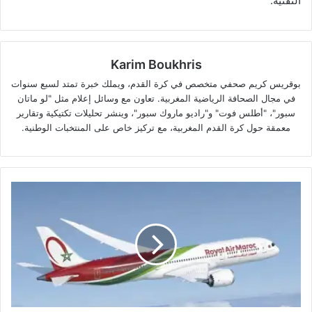
التقنية.
Karim Boukhris
بوقريس كريم صحفي متخصص في كرة القدم، ويملك خبرة تمتد لسبع سنوات
في مجال الصحافة الرياضية المغربية. تعاون مع وسائل إعلام مثل "لو ماتان
سبور"، "أطلس فوت" و"راديو ماروك سبور"، وينشر تحليلات تكتيكية وتقارير
معمقة حول كرة القدم المغربية، مع تركيز خاص على المنتخبات الوطنية.
الخطوط
الملكية
المغربية
تلغي
رحلات
الدوحة
إلى
غاية
15