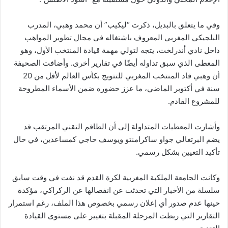
وفي ما يتعلق بالبديل، ذكرت “ليكيب” أن محمد وهبي، المدرب
البلجيكي المغربي المعروف باشتغاله في مجال تطوير المواهب
داخل نادي أندرلخت، يتجه لتولي مهمة قيادة المنتخب الأول، وهو
المعطى الذي سبق تداوله أيضًا في تقارير أخرى. وأضافت الصحيفة
أن وهبي قاد المنتخب المغربي للتتويج بكأس العالم لأقل من 20
سنة في أكتوبر الماضي، ما عزز حضوره ضمن الأسماء المطروحة
للمشروع القادم.
وأشارت المعطيات المتداولة إلى أن الطاقم التقني المرتقب قد
يضم البرتغالي جواو ساكرامنتو ويوسف حاجي كمساعدين، في حال
تأكيد التعيين بشكل رسمي.
وكانت الجامعة الملكية المغربية لكرة القدم قد نفت في وقت سابق
سلسلة من الأخبار التي تحدثت عن انفصالها عن الركراكي، مؤكدة
حينها عدم صدور أي إعلان رسمي بخصوص هذا الملف، رغم استمرار
التقارير التي ربطت المرحلة المقبلة بتغيير على مستوى القيادة