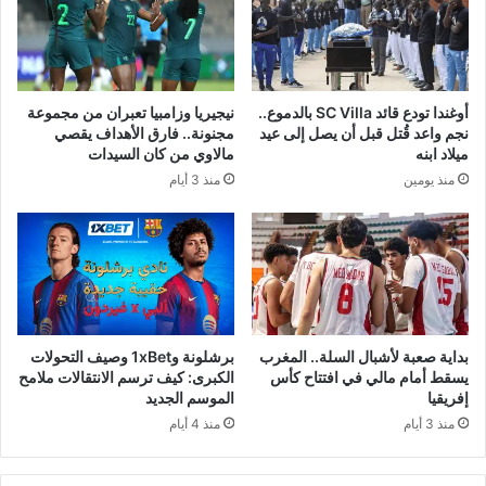
أوغندا تودع قائد SC Villa بالدموع..
نيجيريا وزامبيا تعبران من مجموعة
نجم واعد قُتل قبل أن يصل إلى عيد
مجنونة.. فارق الأهداف يقصي
ميلاد ابنه
مالاوي من كان السيدات
منذ يومين
منذ 3 أيام
بداية صعبة لأشبال السلة.. المغرب
برشلونة و1xBet وصيف التحولات
يسقط أمام مالي في افتتاح كأس
الكبرى: كيف ترسم الانتقالات ملامح
إفريقيا
الموسم الجديد
منذ 3 أيام
منذ 4 أيام