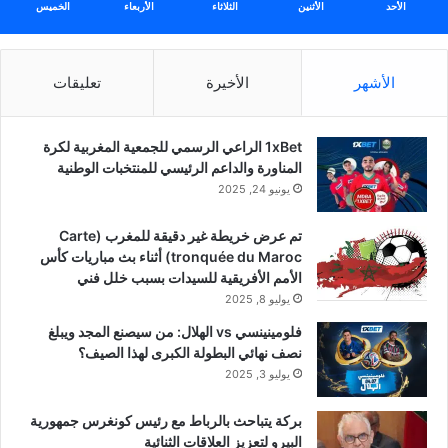
الأحد
الأثنين
الثلاثاء
الأربعاء
الخميس
الأشهر
الأخيرة
تعليقات
1xBet الراعي الرسمي للجمعية المغربية لكرة
المناورة والداعم الرئيسي للمنتخبات الوطنية
يونيو 24, 2025
تم عرض خريطة غير دقيقة للمغرب (Carte
tronquée du Maroc) أثناء بث مباريات كأس
الأمم الأفريقية للسيدات بسبب خلل فني
يوليو 8, 2025
فلومينينسي vs الهلال: من سيصنع المجد ويبلغ
نصف نهائي البطولة الكبرى لهذا الصيف؟
يوليو 3, 2025
بركة يتباحث بالرباط مع رئيس كونغرس جمهورية
البيرو لتعزيز العلاقات الثنائية