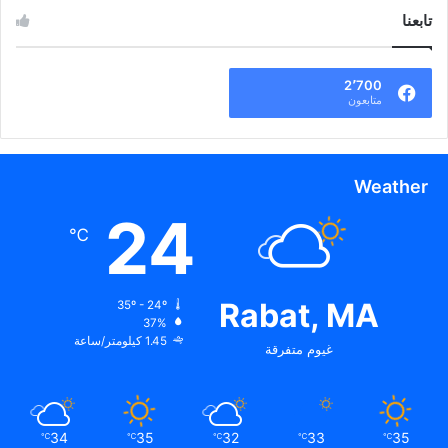
تابعنا
2٬700
متابعون
Weather
24
℃
Rabat, MA
35º - 24º
37%
1.45 كيلومتر/ساعة
غيوم متفرقة
34
35
32
33
35
℃
℃
℃
℃
℃