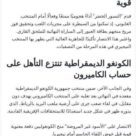
قوية
قدم “النسور الخضر” أداءً هجوميًا ممتعًا وفعالًا أمام المنتخب
الغابوني، إذ تمكنوا من السيطرة على مجريات اللعب وتحقيق فوز
مريح منحهم بطاقة العبور إلى المباراة النهائية للملحق القاري.
واعتبر هذا الانتصار تأكيدًا للجاهزية العالية التي يظهر بها المنتخب
النيجيري في هذه المرحلة من التصفيات.
الكونغو الديمقراطية تنتزع التأهل على
حساب الكاميرون
وفي الجانب الآخر، ضمن منتخب جمهورية الكونغو الديمقراطية
مقعده في النهائي بعد تغلبه على المنتخب الكاميروني بهدف دون
مقابل، في لقاء صعب جرى على أرضية ملعب البريد بالرباط، الذي
بدوره ظهر في شكل جديد استعدادًا للاستحقاقات الإفريقية القادمة.
الانتصار على “الأسود غير المروضة” منح الكونغوليين دفعة معنوية
قوية قبل خوض اللقاء الحاسم أمام نيجيريا.