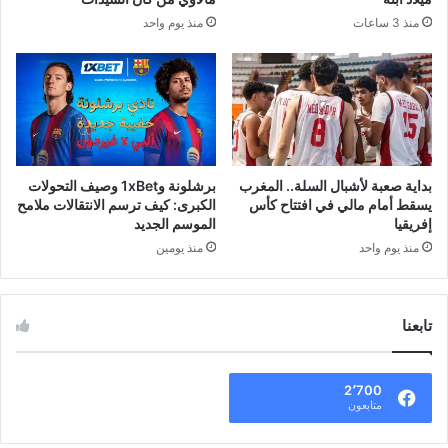
منذ 3 ساعات
منذ يوم واحد
بداية صعبة لأشبال السلة.. المغرب
برشلونة و1xBet وصيف التحولات
يسقط أمام مالي في افتتاح كأس
الكبرى: كيف ترسم الانتقالات ملامح
إفريقيا
الموسم الجديد
منذ يوم واحد
منذ يومين
تابعنا
2٬700
متابعون