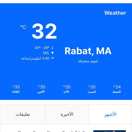
Weather
32
℃
Rabat, MA
34º - 28º
19%
5.06 كيلومتر/ساعة
غيوم متفرقة
35
35
35
35
34
℃
℃
℃
℃
℃
الجمعة
السبت
الأحد
الأثنين
الثلاثاء
الأشهر
الأخيرة
تعليقات