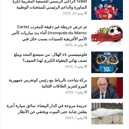
1xBet الراعي الرسمي للجمعية المغربية لكرة
المناورة والداعم الرئيسي للمنتخبات الوطنية
يونيو 24, 2025
تم عرض خريطة غير دقيقة للمغرب (Carte
tronquée du Maroc) أثناء بث مباريات كأس
الأمم الأفريقية للسيدات بسبب خلل فني
يوليو 8, 2025
فلومينينسي vs الهلال: من سيصنع المجد ويبلغ
نصف نهائي البطولة الكبرى لهذا الصيف؟
يوليو 3, 2025
بركة يتباحث بالرباط مع رئيس كونغرس جمهورية
البيرو لتعزيز العلاقات الثنائية
يوليو 1, 2025
جريمة مروعة في الدار البيضاء: سائق سيارة أجرة
يطعن شابة حتى الموت ويختفي عن الأنظار
يوليو 1, 2025