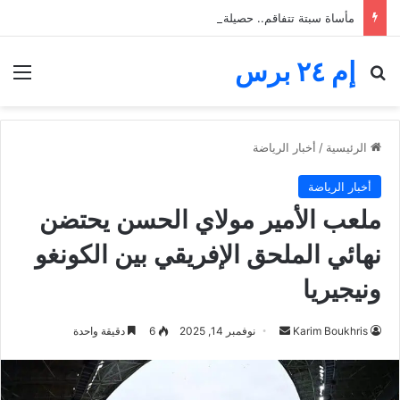
مأساة سبتة تتفاقم.. حصيلة محاولة العبور ترتفع إلى 82 قتيلاً
إم ٢٤ برس
بحث عن
الق
الرئيسية
/
أخبار الرياضة
أخبار الرياضة
ملعب الأمير مولاي الحسن يحتضن
نهائي الملحق الإفريقي بين الكونغو
ونيجيريا
أرسل
Karim Boukhris
نوفمبر 14, 2025
6
دقيقة واحدة
بريدا
إلكترونيا