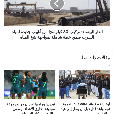
كيلومترًا
من
أنابيب
جديدة
لمياه
الشرب
الدار البيضاء: تركيب 30 كيلومترًا من أنابيب جديدة لمياه
ضمن
الشرب ضمن خطة شاملة لمواجهة شحّ المياه
خطة
شاملة
لمواجهة
مقالات ذات صلة
شحّ
المياه
أوغندا تودع قائد SC Villa بالدموع..
نيجيريا وزامبيا تعبران من مجموعة
نجم واعد قُتل قبل أن يصل إلى عيد
مجنونة.. فارق الأهداف يقصي
ميلاد ابنه
مالاوي من كان السيدات