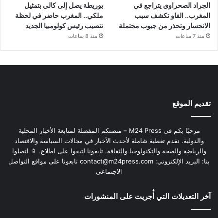
الجراد الصحراوي يتراجع في
بوريطة يصل إلى كالي بتمثيل
المغرب.. الفاو تكشف سبب
ملكي.. المغرب حاضر في لحظة
الانحسار وتحذر من جيوب محتملة
تنصيب رئيس كولومبيا الجديد
منذ 7 ساعات
منذ 8 ساعات
تقديم الموقع
مرحبًا بكم في M24 Press – منصتكم المفضلة لمتابعة الأخبار المحلية
والدولية. نقدم تغطية شاملة لأحدث الأخبار في مجالات السياسة والاقتصاد
والرياضة والصحة والتكنولوجيا والثقافة. تابعونا لتبقوا على اطلاع. 📱 اتصلوا
بنا: البريد الإلكتروني:
contact@m24press.com
تابعونا على مواقع التواصل
الاجتماعي
آخر التعديلات التي أُجريت على المنشورات