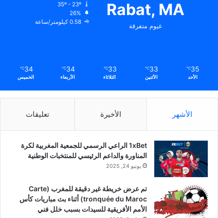
Rabat, MA
35º - 23º
26%
0.58 كيلومتر/ساعة
غيوم متفرقة
34
34
33
33
35
℃
℃
℃
℃
℃
الأحد
الأثنين
الثلاثاء
الأربعاء
الخميس
الأشهر
الأخيرة
تعليقات
1xBet الراعي الرسمي للجمعية المغربية لكرة
المناورة والداعم الرئيسي للمنتخبات الوطنية
يونيو 24, 2025
تم عرض خريطة غير دقيقة للمغرب (Carte
tronquée du Maroc) أثناء بث مباريات كأس
الأمم الأفريقية للسيدات بسبب خلل فني