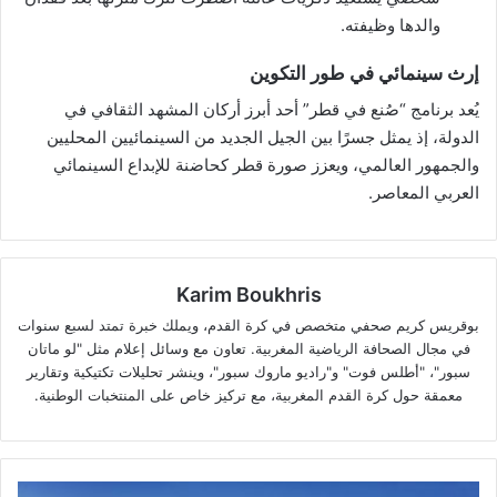
والدها وظيفته.
إرث سينمائي في طور التكوين
يُعد برنامج “صُنع في قطر” أحد أبرز أركان المشهد الثقافي في
الدولة، إذ يمثل جسرًا بين الجيل الجديد من السينمائيين المحليين
والجمهور العالمي، ويعزز صورة قطر كحاضنة للإبداع السينمائي
العربي المعاصر.
Karim Boukhris
بوقريس كريم صحفي متخصص في كرة القدم، ويملك خبرة تمتد لسبع سنوات
في مجال الصحافة الرياضية المغربية. تعاون مع وسائل إعلام مثل "لو ماتان
سبور"، "أطلس فوت" و"راديو ماروك سبور"، وينشر تحليلات تكتيكية وتقارير
معمقة حول كرة القدم المغربية، مع تركيز خاص على المنتخبات الوطنية.
الخطوط