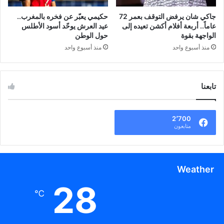
جاكي شان يرفض التوقف بعمر 72
حكيمي يعبّر عن فخره بالمغرب..
عاماً.. أربعة أفلام أكشن تعيده إلى
عيد العرش يوحّد أسود الأطلس
الواجهة بقوة
حول الوطن
منذ أسبوع واحد
منذ أسبوع واحد
تابعنا
2٬700
متابعون
Weather
28
℃