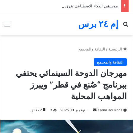
موسيقى الذكاء الاصطناعي تغرق المنصات.. الفنانون يخوضون معركة البقاء والأجور
إم ٢٤ برس
بحث عن
الق
الرئيسية
/
الثقافة والمجتمع
الثقافة والمجتمع
مهرجان الدوحة السينمائي يحتفي
ببرنامج “صُنع في قطر” ويبرز
المواهب المحلية
أرسل
Karim Boukhris
نوفمبر 11, 2025
3
2 دقائق
بريدا
إلكترونيا