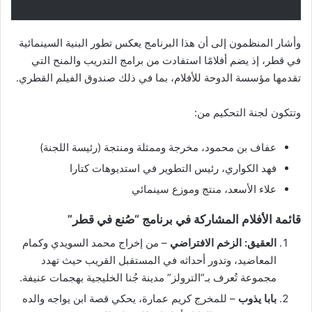
وأشار المنظمون إلى أن هذا البرنامج يعكس تطور البنية السينمائية
في قطر، إذ يضم أفلامًا استفادت من برامج التدريب والمنح التي
تقدمها مؤسسة الدوحة للأفلام، بما في ذلك صندوق الفيلم القطري.
وتتكون لجنة التحكيم من:
عفاف بن محمود، مخرجة وممثلة ومنتجة (رئيسة اللجنة)
فهد الكواري، رئيس التطوير في استديوهات كتارا
علاء الأسعد، منتج وموزع سينمائي
قائمة الأفلام المشاركة في برنامج “صُنع في قطر”
العقيق: الزخم الافتراضي
– من إخراج محمد السويدي وكمام
المعاضيد، وتدور أحداثه في المستقبل القريب حيث تهدد
مجموعة تُعرف بـ”الترولز” مدينة جُنا الخليجية بهجمات عنيفة.
بابا يذوب
– للمخرج كريم عمارة، يحكي قصة ابن يواجه والده