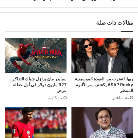
مقالات ذات صلة
ريهانا تقترب من العودة الموسيقية..
سبايدر مان يزلزل شباك التذاكر..
A$AP Rocky يكشف سر الألبوم
927 مليون دولار في أول عطلة
المنتظر
عرض
منذ ساعتين
منذ 5 أيام