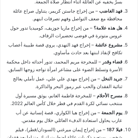
بسرّ يخفيه عن العائلة أثناء انتظار صلاة الجمعة.
فهد الغاضب
– من إخراج جاستن كريمر، يتناول صراع عائلة
محافظة مع ضعف التواصل وفهم تصرفات ابنهم.
هل هذه علامة؟
– من إخراج ماريا جوزيف، كوميديا تدور حول
عروس متوترة في فوضى تحضيرات الزفاف.
مشروع عائشة
– إخراج فهد النهدي، يروي قصة طبيبة أعصاب
تكافح لإنقاذ ابنتها بعد حادث مأساوي.
قضاء وقدر
– للمخرجة مريم المحمد، تدور أحداثه داخل محكمة
الأسرة وتسلط الضوء على مشاعر امرأة تواجه زوجها السابق.
جريد النخل
– من إخراج مهدي علي علي، عمل تأملي يعالج
ثنائية الفقدان والحب عبر رموز البحر والذاكرة.
مسرح الأحلام
– للمخرجة فاطمة الغانم، يوثق مسيرة أول
منتخب نسائي لكرة القدم في قطر خلال كأس العالم 2022.
يوم الجمعة
– من إخراج هيا الكواري، قصة إنسانية عن أب
عازب يحاول استعادة الدفء العائلي خلال يوم مقدس.
فيلا 187
– من إخراج إيمان ميرغني (السودان/قطر)، فيلم
شخصي يستعيد ذكريات عائلة اضطرت لترك منزلها بعد فقدان