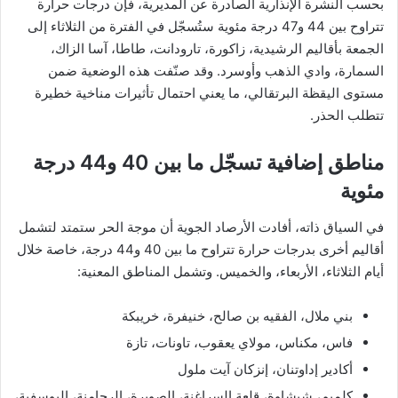
بحسب النشرة الإنذارية الصادرة عن المديرية، فإن درجات حرارة
تتراوح بين 44 و47 درجة مئوية ستُسجّل في الفترة من الثلاثاء إلى
الجمعة بأقاليم الرشيدية، زاكورة، تارودانت، طاطا، آسا الزاك،
السمارة، وادي الذهب وأوسرد. وقد صنّفت هذه الوضعية ضمن
مستوى اليقظة البرتقالي، ما يعني احتمال تأثيرات مناخية خطيرة
تتطلب الحذر.
مناطق إضافية تسجّل ما بين 40 و44 درجة
مئوية
في السياق ذاته، أفادت الأرصاد الجوية أن موجة الحر ستمتد لتشمل
أقاليم أخرى بدرجات حرارة تتراوح ما بين 40 و44 درجة، خاصة خلال
أيام الثلاثاء، الأربعاء، والخميس. وتشمل المناطق المعنية:
بني ملال، الفقيه بن صالح، خنيفرة، خريبكة
فاس، مكناس، مولاي يعقوب، تاونات، تازة
أكادير إداوتنان، إنزكان آيت ملول
كلميم، شيشاوة، قلعة السراغنة، الصويرة، الرحامنة، اليوسفية،