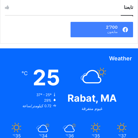
تابعنا
2٬700
متابعون
Weather
25
℃
Rabat, MA
37º - 25º
29%
0.72 كيلومتر/ساعة
غيوم متفرقة
35
34
36
35
37
℃
℃
℃
℃
℃