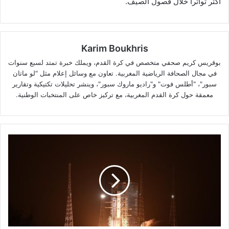
أكثر تواتراً خلال فصول الصيف.
Karim Boukhris
بوقريس كريم صحفي متخصص في كرة القدم، ويملك خبرة تمتد لسبع سنوات
في مجال الصحافة الرياضية المغربية. تعاون مع وسائل إعلام مثل "لو ماتان
سبور"، "أطلس فوت" و"راديو ماروك سبور"، وينشر تحليلات تكتيكية وتقارير
معمقة حول كرة القدم المغربية، مع تركيز خاص على المنتخبات الوطنية.
مركبة
الشحن
"تيانتشو-9"
تلتحم
بنجاح
بمحطة
"تيانقونغ"
الفضائية
الصينية