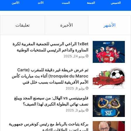
الخميس
الجمعة
السبت
الأحد
الأثنين
الأشهر
الأخيرة
تعليقات
1xBet الراعي الرسمي للجمعية المغربية لكرة
المناورة والداعم الرئيسي للمنتخبات الوطنية
يونيو 24, 2025
تم عرض خريطة غير دقيقة للمغرب (Carte
tronquée du Maroc) أثناء بث مباريات كأس
الأمم الأفريقية للسيدات بسبب خلل فني
يوليو 8, 2025
فلومينينسي vs الهلال: من سيصنع المجد ويبلغ
نصف نهائي البطولة الكبرى لهذا الصيف؟
يوليو 3, 2025
بركة يتباحث بالرباط مع رئيس كونغرس جمهورية
البيرو لتعزيز العلاقات الثنائية