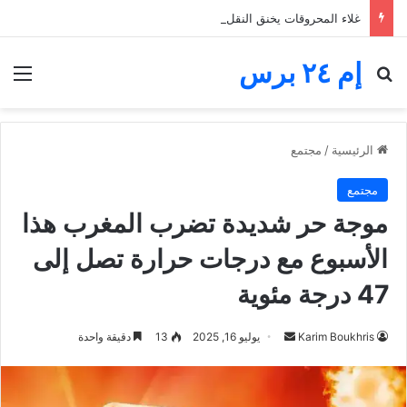
غلاء المحروقات يخنق النقل الطرقي.. مهنيون يطالبون بدعم رابع قبل الانهيار
إم ٢٤ برس
بحث عن
الق
الرئيسية
/
مجتمع
مجتمع
موجة حر شديدة تضرب المغرب هذا
الأسبوع مع درجات حرارة تصل إلى
47 درجة مئوية
أرسل
Karim Boukhris
يوليو 16, 2025
13
دقيقة واحدة
بريدا
إلكترونيا