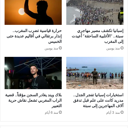
إسبانيا تكشف مصير مهاجري
حرارة قياسية تضرب المغرب..
سبتة.. “الأغلبية الساحقة” أعيدت
إنذار برتقالي في أقاليم عديدة حتى
إلى المغرب
الخميس
منذ يومين
منذ يومين
استخبارات إسبانيا تفجر الجدل..
بلاك ويند يغادر السجن مؤقتاً.. قضية
مدريد كانت على علم قبل تدفق
الراب المغربي تشعل نقاش حرية
آلاف المهاجرين إلى سبتة
التعبير
منذ 3 أيام
منذ 6 أيام