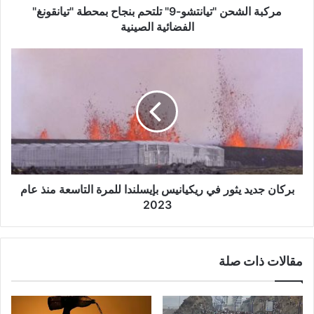
مركبة الشحن "تيانتشو-9" تلتحم بنجاح بمحطة "تيانقونغ"
الفضائية الصينية
بركان
جديد
يثور
في
ريكيانيس
بإيسلندا
للمرة
التاسعة
منذ
عام
بركان جديد يثور في ريكيانيس بإيسلندا للمرة التاسعة منذ عام
2023
2023
مقالات ذات صلة