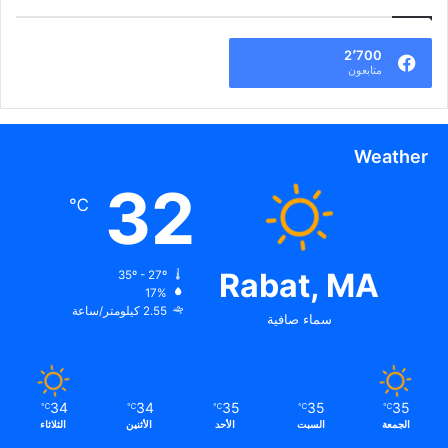
2٬700
متابعون
Weather
32
℃
Rabat, MA
35º - 27º
17%
2.55 كيلومتر/ساعة
سماء صافية
34
34
35
35
35
℃
℃
℃
℃
℃
الجمعة
السبت
الأحد
الأثنين
الثلاثاء