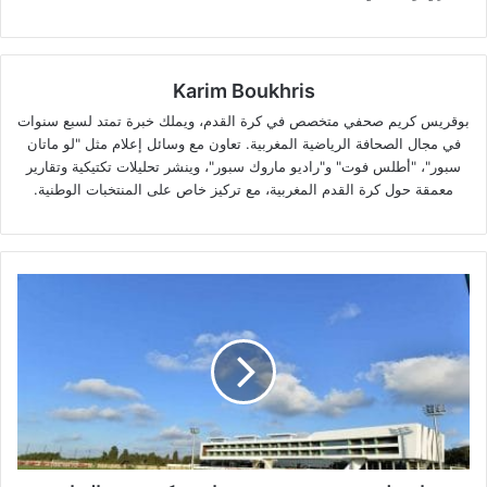
Karim Boukhris
بوقريس كريم صحفي متخصص في كرة القدم، ويملك خبرة تمتد لسبع سنوات
في مجال الصحافة الرياضية المغربية. تعاون مع وسائل إعلام مثل "لو ماتان
سبور"، "أطلس فوت" و"راديو ماروك سبور"، وينشر تحليلات تكتيكية وتقارير
معمقة حول كرة القدم المغربية، مع تركيز خاص على المنتخبات الوطنية.
فيفا
يدخل
موسوعة
غينيس
من
بوابة
مركب
محمد
السادس