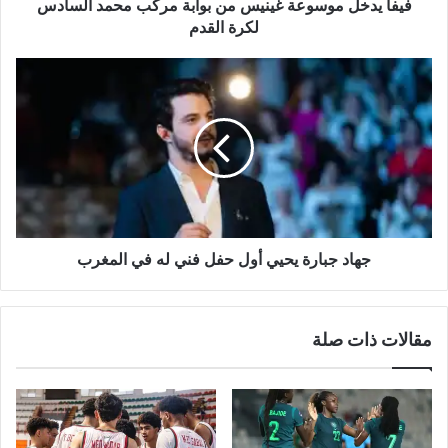
لكرة
فيفا يدخل موسوعة غينيس من بوابة مركب محمد السادس
القدم
لكرة القدم
جهاد
جبارة
يحيي
أول
حفل
فني
له
في
المغرب
جهاد جبارة يحيي أول حفل فني له في المغرب
مقالات ذات صلة