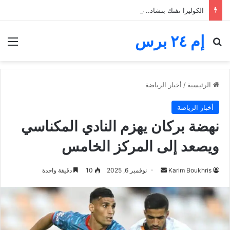
الكوليرا تفتك بتشاد.. 13 وفاة ومئات الإصابات وسط تحذيرات صحية عاجلة
إم ٢٤ برس
بحث عن
الق
الرئيسية
/
أخبار الرياضة
أخبار الرياضة
نهضة بركان يهزم النادي المكناسي
ويصعد إلى المركز الخامس
أرسل
Karim Boukhris
نوفمبر 6, 2025
10
دقيقة واحدة
بريدا
إلكترونيا