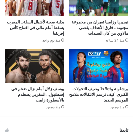
نيجيريا وزامبيا تعبران من مجموعة
بداية صعبة لأشبال السلة.. المغرب
مجنونة.. فارق الأهداف يقصي
يسقط أمام مالي في افتتاح كأس
مالاوي من كان السيدات
إفريقيا
منذ 24 ساعة
منذ يوم واحد
برشلونة و1xBet وصيف التحولات
يوسف زلال أمام نزال ضخم في
الكبرى: كيف ترسم الانتقالات ملامح
إسطنبول.. المغربي يصطدم
الموسم الجديد
بالأسطورة زابيت
منذ يومين
منذ يومين
تابعنا