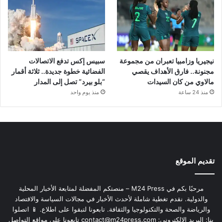
نيجيريا وزامبيا تعبران من مجموعة
سبيس إكس تدفع الاتصالات
مجنونة.. فارق الأهداف يقصي
الفضائية خطوة جديدة.. ثلاثة أقمار
مالاوي من كان السيدات
“بلو بيرد” تصل إلى المدار
منذ 24 ساعة
منذ يوم واحد
تقديم الموقع
مرحبًا بكم في M24 Press – منصتكم المفضلة لمتابعة الأخبار المحلية
والدولية. نقدم تغطية شاملة لأحدث الأخبار في مجالات السياسة والاقتصاد
والرياضة والصحة والتكنولوجيا والثقافة. تابعونا لتبقوا على اطلاع. 📱 اتصلوا
بنا: البريد الإلكتروني:
contact@m24press.com
تابعونا على مواقع التواصل