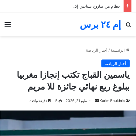
حطام من صاروخ سبايس إكس يضرب القمر.. فوهة جديدة تثير اهتمام ناسا والعلماء
إم ٢٤ برس
بحث عن
الق
الرئيسية
/
أخبار الرياضة
أخبار الرياضة
ياسمين القباج تكتب إنجازا مغربيا
ببلوغ ربع نهائي جائزة للا مريم
أرسل
Karim Boukhris
مايو 21, 2026
5
دقيقة واحدة
بريدا
إلكترونيا