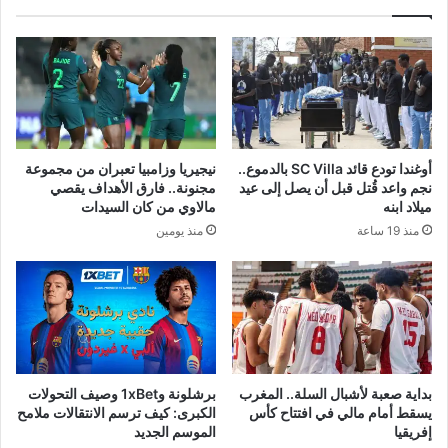
أوغندا تودع قائد SC Villa بالدموع..
نيجيريا وزامبيا تعبران من مجموعة
نجم واعد قُتل قبل أن يصل إلى عيد
مجنونة.. فارق الأهداف يقصي
ميلاد ابنه
مالاوي من كان السيدات
منذ 19 ساعة
منذ يومين
بداية صعبة لأشبال السلة.. المغرب
برشلونة و1xBet وصيف التحولات
يسقط أمام مالي في افتتاح كأس
الكبرى: كيف ترسم الانتقالات ملامح
إفريقيا
الموسم الجديد