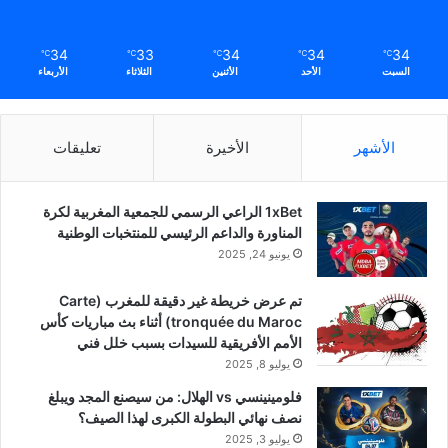
34
33
34
34
34
℃
℃
℃
℃
℃
السبت
الأحد
الأثنين
الثلاثاء
الأربعاء
الأشهر
الأخيرة
تعليقات
1xBet الراعي الرسمي للجمعية المغربية لكرة
المناورة والداعم الرئيسي للمنتخبات الوطنية
يونيو 24, 2025
تم عرض خريطة غير دقيقة للمغرب (Carte
tronquée du Maroc) أثناء بث مباريات كأس
الأمم الأفريقية للسيدات بسبب خلل فني
يوليو 8, 2025
فلومينينسي vs الهلال: من سيصنع المجد ويبلغ
نصف نهائي البطولة الكبرى لهذا الصيف؟
يوليو 3, 2025