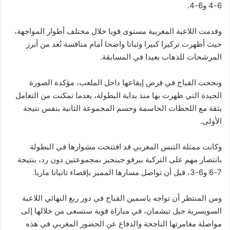
6-4 و6-4.
وقدمت اللاعبة المغربية مستوى قويا خلال مختلف أطوار المواجهة،
حيث أظهرت تركيزا كبيرا وثباتا واضحا أمام منافسة تُعد من أبرز
المرشحات للذهاب بعيدا في المسابقة.
ونجحت القباج في فرض إيقاعها داخل الملعب، مؤكدة الصورة
الجيدة التي ظهرت بها منذ بداية البطولة، بعدما تمكنت من التعامل
بثقة مع اللحظات الحاسمة وحسم المجموعة الثانية بنفس نتيجة
الأولى.
وكانت ممثلة التنس المغربي قد افتتحت مشوارها في البطولة
بانتصار مهم على التركية بيرفو جينجيز بمجموعتين دون رد، بنتيجة
7-6 و6-3، قبل أن تواصل مسارها المميز بإقصاء تاتيانا ماريا.
ومن المنتظر أن تواجه ياسمين القباج في دور ربع النهائي اللاعبة
السويسرية جيل تيشمان، في مباراة قوية ستسعى من خلالها إلى
مواصلة مغامرتها الناجحة والدفاع عن الحضور المغربي في هذه