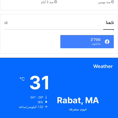
منذ يومين
منذ 3 أيام
تابعنا
2٬700
متابعون
Weather
31
℃
Rabat, MA
34º - 26º
18%
1.32 كيلومتر/ساعة
غيوم متفرقة