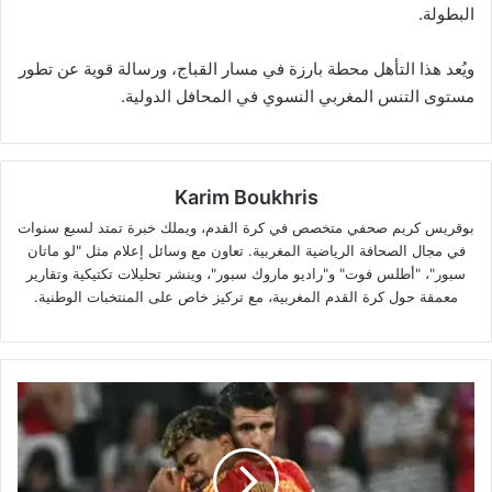
البطولة.
ويُعد هذا التأهل محطة بارزة في مسار القباج، ورسالة قوية عن تطور
مستوى التنس المغربي النسوي في المحافل الدولية.
Karim Boukhris
بوقريس كريم صحفي متخصص في كرة القدم، ويملك خبرة تمتد لسبع سنوات
في مجال الصحافة الرياضية المغربية. تعاون مع وسائل إعلام مثل "لو ماتان
سبور"، "أطلس فوت" و"راديو ماروك سبور"، وينشر تحليلات تكتيكية وتقارير
معمقة حول كرة القدم المغربية، مع تركيز خاص على المنتخبات الوطنية.
إصابة
لامين
يامال
تربك
حسابات