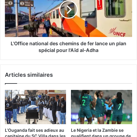
chemins
de
fer
lance
un
plan
spécial
L'Office national des chemins de fer lance un plan
pour
spécial pour l'Aïd al-Adha
l'Aïd
al-
Adha
Articles similaires
L’Ouganda fait ses adieux au
Le Nigeria et la Zambie se
capitaine du SC Villa dans les
qualifient dans un groupe de