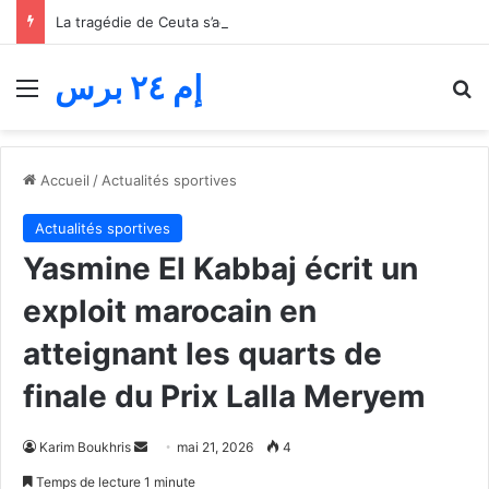
La tragédie de Ceuta s’aggrave… Le bilan de la tentative de franchissement s’élève désormais à 82 morts
إم ٢٤ برس
Menu
R
Accueil
/
Actualités sportives
Actualités sportives
Yasmine El Kabbaj écrit un
exploit marocain en
atteignant les quarts de
finale du Prix Lalla Meryem
Envoyer
Karim Boukhris
mai 21, 2026
4
un
Temps de lecture 1 minute