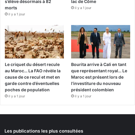
s’élève désormais à 82
lac de Côme
morts
il y a 1 jour
il y a 1 jour
Le criquet du désert recule
Bourita arrive à Cali en tant
au Maroc… La FAO révèle la
que représentant royal… Le
cause de ce recul et met en
Maroc est présent lors de
garde contre d’éventuelles
l’investiture du nouveau
poches de population
président colombien
il y a 1 jour
il y a 1 jour
Les publications les plus consultées