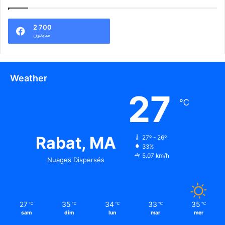
2 700
متابعون
Weather
27
℃
Rabat, MA
27º - 26º
33%
5.07 km/h
Nuages Dispersés
27
35
34
33
35
℃
℃
℃
℃
℃
sam
dim
lun
mar
mer