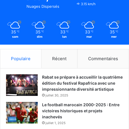
3.15 km/h
Nuages Dispersés
35
35
33
33
35
℃
℃
℃
℃
℃
sam
dim
lun
mar
mer
Populaire
Récent
Commentaires
Rabat se prépare à accueillir la quatrième
édition du festival Rapafrica avec une
impressionnante diversité artistique
juillet 30, 2025
Le football marocain 2000-2025 : Entre
victoires historiques et projets
inachevés
juillet 1, 2025