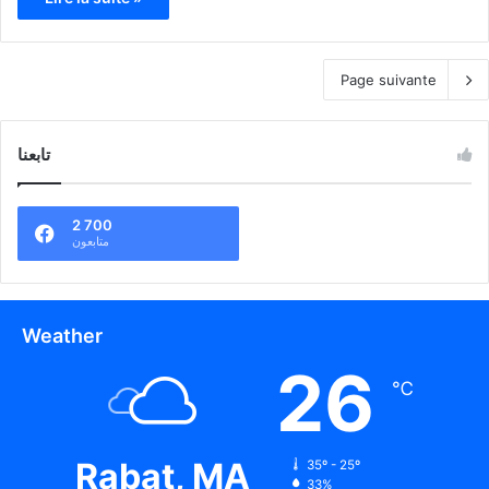
Page suivante
تابعنا
2 700
متابعون
Weather
26
℃
Rabat, MA
35º - 25º
33%