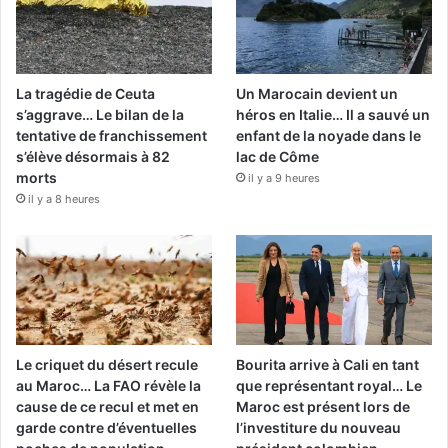
La tragédie de Ceuta
Un Marocain devient un
s’aggrave… Le bilan de la
héros en Italie… Il a sauvé un
tentative de franchissement
enfant de la noyade dans le
s’élève désormais à 82
lac de Côme
morts
il y a 9 heures
il y a 8 heures
Le criquet du désert recule
Bourita arrive à Cali en tant
au Maroc… La FAO révèle la
que représentant royal… Le
cause de ce recul et met en
Maroc est présent lors de
garde contre d’éventuelles
l’investiture du nouveau