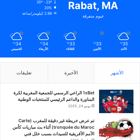
Rabat, MA
35º - 23º
20%
2.98 كيلومتر/ساعة
غيوم متفرقة
34
34
33
33
35
℃
℃
℃
℃
℃
الأحد
الأثنين
الثلاثاء
الأربعاء
الخميس
الأشهر
الأخيرة
تعليقات
1xBet الراعي الرسمي للجمعية المغربية لكرة
المناورة والداعم الرئيسي للمنتخبات الوطنية
يونيو 24, 2025
تم عرض خريطة غير دقيقة للمغرب (Carte
tronquée du Maroc) أثناء بث مباريات كأس
الأمم الأفريقية للسيدات بسبب خلل فني