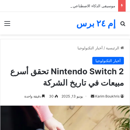
موسيقى الذكاء الاصطناعي تغرق المنصات.. الفنانون يخوضون معركة البقاء والأجور
إم ٢٤ برس
بحث عن
الق
الرئيسية
/
أخبار التكنولوجيا
أخبار التكنولوجيا
Nintendo Switch 2 تحقق أسرع
مبيعات في تاريخ الشركة
أرسل
Karim Boukhris
يونيو 13, 2025
30
دقيقة واحدة
بريدا
إلكترونيا