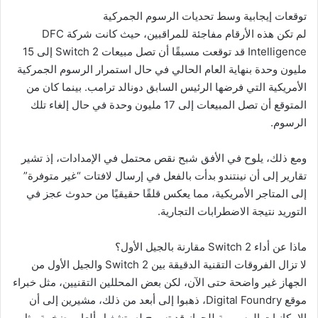
توقعات إيجابية وسط تحديات الرسوم الجمركية
لم تكن هذه الأرقام مفاجئة للمراقبين، حيث كانت شركة DFC
Intelligence قد توقعت مسبقًا أن تصل مبيعات Switch 2 إلى 15
مليون وحدة بنهاية العام الحالي في حال استمرار الرسوم الجمركية
الأمريكية التي فرضها الرئيس السابق دونالد ترامب. بينما كان من
المتوقع أن تصل المبيعات إلى 17 مليون وحدة في حال إلغاء تلك
الرسوم.
ومع ذلك، يلوح في الأفق شبح نقص محتمل في الإمدادات، إذ تشير
تقارير إلى أن نينتندو بدأت بالفعل في إرسال لافتات “غير متوفرة”
إلى المتاجر الأمريكية، مما يعكس قلقًا حقيقيًا من حدوث عجز في
التوريد نتيجة الاضطرابات التجارية.
ماذا عن أداء Switch 2 مقارنة بالجيل الأول؟
لا تزال الفروقات التقنية الدقيقة بين Switch 2 والجيل الأول من
الجهاز غير واضحة حتى الآن، لكن بعض المحللين التقنيين، مثل خبراء
موقع Digital Foundry، ذهبوا إلى أبعد من ذلك، مشيرين إلى أن
الإمكانيات الرسومية للجهاز قد تسمح له بتشغيل ألعاب ضخمة مثل