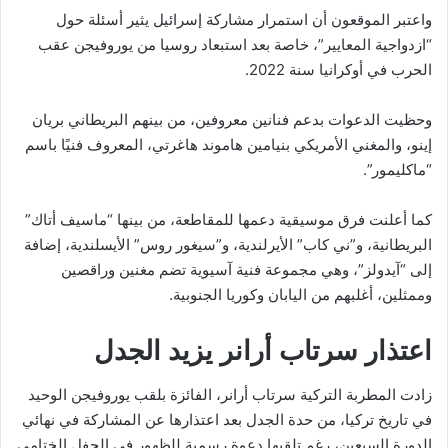
واعتبر الموقعون أن استمرار مشاركة إسرائيل يثير أسئلة حول
“ازدواجية المعايير”، خاصة بعد استبعاد روسيا من يوروفيجن عقب
الحرب في أوكرانيا سنة 2022.
وحظيت الدعوات بدعم فنانين معروفين، من بينهم البريطاني بريان
إينو، والمغني الأمريكي بنيامين هاموند هاغرتي، المعروف فنيًا باسم
“ماكليمور”.
كما أعلنت فرق موسيقية دعمها للمقاطعة، من بينها “ماسيف أتاك”
البريطانية، و”ني كاب” الأيرلندية، و”سيغور روس” الأيسلندية، إضافة
إلى “آيدولز”، وهي مجموعة فنية آسيوية تضم مغنين وراقصين
وممثلين، أغلبهم من اليابان وكوريا الجنوبية.
اعتذار سرتاب أرانر يزيد الجدل
زادت المطربة التركية سرتاب أرانر، الفائزة بلقب يوروفيجن الوحيد
في تاريخ تركيا، من حدة الجدل بعد اعتذارها عن المشاركة في نهائي
الدورة السبعين، رغم تلقيها دعوة رسمية للظهور في الحفل الختامي