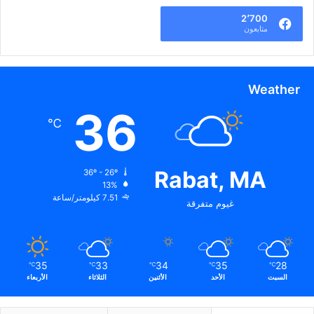
2٬700
متابعون
Weather
36
℃
Rabat, MA
36º - 26º
13%
7.51 كيلومتر/ساعة
غيوم متفرقة
35
33
34
35
28
℃
℃
℃
℃
℃
السبت
الأحد
الأثنين
الثلاثاء
الأربعاء