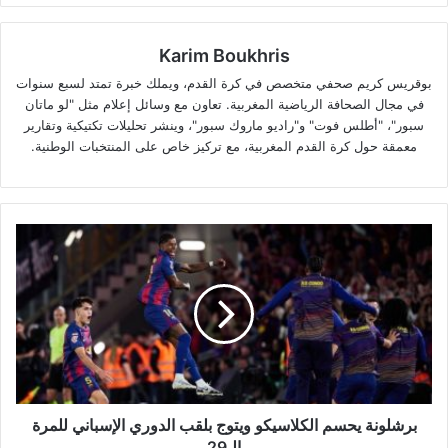
Karim Boukhris
بوقريس كريم صحفي متخصص في كرة القدم، ويملك خبرة تمتد لسبع سنوات
في مجال الصحافة الرياضية المغربية. تعاون مع وسائل إعلام مثل "لو ماتان
سبور"، "أطلس فوت" و"راديو ماروك سبور"، وينشر تحليلات تكتيكية وتقارير
معمقة حول كرة القدم المغربية، مع تركيز خاص على المنتخبات الوطنية.
برشلونة
يحسم
الكلاسيكو
ويتوج
بلقب
الدوري
الإسباني
للمرة
الـ29
برشلونة يحسم الكلاسيكو ويتوج بلقب الدوري الإسباني للمرة
الـ29