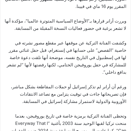
المقرر يوم 16 ماي في فيينا.
وبررت أرانر قرارها بـ”الأوضاع السياسية المتوترة عالميا”، مؤكدة أنها
لا تشعر برغبة في حضور فعاليات النسخة المقبلة من المسابقة.
وكشفت الفنانة التركية عن موقفها عبر مقطع مصور نشرته في
خاصية “القصص” على حسابها في إنستغرام، قبل حفل غنائي مقرر
لها في إسطنبول في التاريخ نفسه، موضحة أنها تلقت دعوة خاصة
للمشاركة في حفل يوروفيجن الختامي، لكنها رفضتها لأنها “لم تشعر
بدافع داخلي”.
ورغم أن أرانر لم تذكر إسرائيل أو حملات المقاطعة بشكل مباشر،
فإن تصريحاتها جاءت في توقيت يتزامن مع تصاعد الانتقادات
الأوروبية والدولية لاستمرار مشاركة إسرائيل في المسابقة.
وتحظى الفنانة التركية برمزية خاصة في تاريخ يوروفيجن، بعدما
منحت تركيا لقبها الوحيد سنة 2003 بأغنية “Everyway That I
Can”، كما عادت إلى مسرح المسابقة سنة 2024 ضمن الفقرات