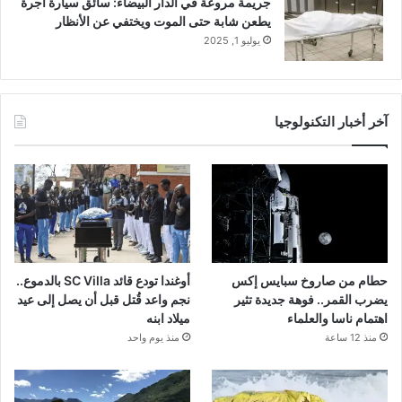
جريمة مروعة في الدار البيضاء: سائق سيارة أجرة
يطعن شابة حتى الموت ويختفي عن الأنظار
يوليو 1, 2025
آخر أخبار التكنولوجيا
حطام من صاروخ سبايس إكس
أوغندا تودع قائد SC Villa بالدموع..
يضرب القمر.. فوهة جديدة تثير
نجم واعد قُتل قبل أن يصل إلى عيد
اهتمام ناسا والعلماء
ميلاد ابنه
منذ 12 ساعة
منذ يوم واحد