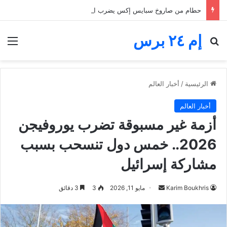
حطام من صاروخ سبايس إكس يضرب القمر.. فوهة جديدة تثير اهتمام ناسا والعلماء
إم ٢٤ برس
بحث عن
الق
الرئيسية
/
أخبار العالم
أخبار العالم
أزمة غير مسبوقة تضرب يوروفيجن
2026.. خمس دول تنسحب بسبب
مشاركة إسرائيل
أرسل
Karim Boukhris
مايو 11, 2026
3
3 دقائق
بريدا
إلكترونيا