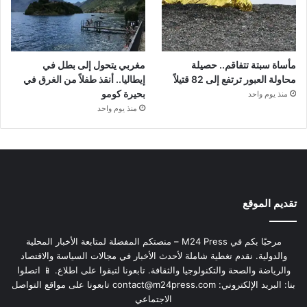
مأساة سبتة تتفاقم.. حصيلة
مغربي يتحول إلى بطل في
محاولة العبور ترتفع إلى 82 قتيلاً
إيطاليا.. أنقذ طفلاً من الغرق في
بحيرة كومو
منذ يوم واحد
منذ يوم واحد
تقديم الموقع
مرحبًا بكم في M24 Press – منصتكم المفضلة لمتابعة الأخبار المحلية
والدولية. نقدم تغطية شاملة لأحدث الأخبار في مجالات السياسة والاقتصاد
والرياضة والصحة والتكنولوجيا والثقافة. تابعونا لتبقوا على اطلاع. 📱 اتصلوا
بنا: البريد الإلكتروني:
contact@m24press.com
تابعونا على مواقع التواصل
الاجتماعي