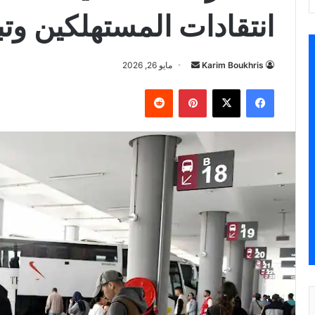
انتقادات المستهلكين وتب
أرسل
Karim Boukhris
مايو 26, 2026
بريدا
فيسبوك
‫X
بينتيريست
إلكترونيا