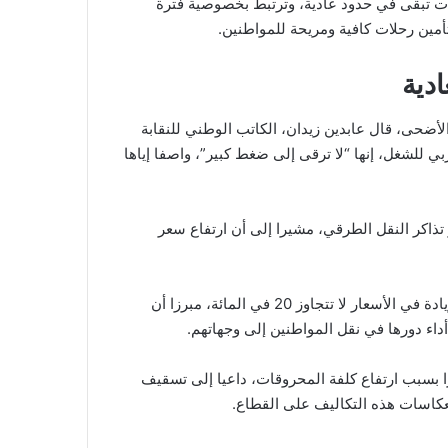
ات تبقى في حدود عادية، وترتبط بخصوصية فترة
تأمين رحلات كافية ومريحة للمواطنين.
ادية
الأضحى، قال عابدين زيدان، الكاتب الوطني للنقابة
ي للشغل، إنها “لا ترقى إلى ضغط كبير”، واصفا إياها
ذاكر النقل الطرقي، مشيرا إلى أن ارتفاع سعر
وأضاف أن الحافلات تحصل على رخص استثنائية تسمح بتطبيق زيادة في الأسعار لا تتجاوز 20 في المائة، مبرزا أن
اء دورها في نقل المواطنين إلى وجهاتهم.
 بسبب ارتفاع كلفة المحروقات، داعيا إلى تسقيف
نعكاسات هذه التكاليف على القطاع.