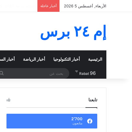
الأربعاء, أغسطس 5 2026
أخبار عاجلة
غلاء المحروقات يخنق ا
إم ٢٤ برس
الرئيسية
أخبار التكنولوجيا
أخبار الرياضة
أخبار الس
℉
96
Rabat
تابعنا
2٬700
متابعون