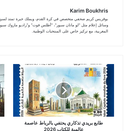
Karim Boukhris
بوقريس كريم صحفي متخصص في كرة القدم، ويملك خبرة تمتد لسبع سن
وسائل إعلام مثل "لو ماتان سبور"، "أطلس فوت" و"راديو ماروك سبور"
المغربية، مع تركيز خاص على المنتخبات الوطنية.
طابع
ترا
بريدي
طف
تذكاري
في
يحتفي
إنتا
بالرباط
الكه
عاصمة
بال
عالمية
مع
للكتاب
ارت
2026
الط
وال
طابع بريدي تذكاري يحتفي بالرباط عاصمة
عالمية للكتاب 2026