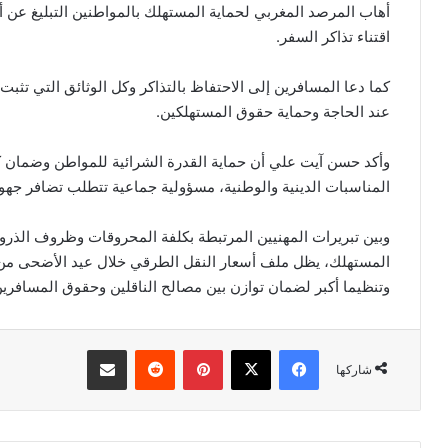
أهاب المرصد المغربي لحماية المستهلك بالمواطنين التبليغ عن 
اقتناء تذاكر السفر.
كما دعا المسافرين إلى الاحتفاظ بالتذاكر وكل الوثائق التي تثب
عند الحاجة وحماية حقوق المستهلكين.
وأكد حسن آيت علي أن حماية القدرة الشرائية للمواطن وضمان ك
المناسبات الدينية والوطنية، مسؤولية جماعية تتطلب تضافر جهو
وبين تبريرات المهنيين المرتبطة بكلفة المحروقات وظروف الذروة
المستهلك، يظل ملف أسعار النقل الطرقي خلال عيد الأضحى من 
وتنظيما أكبر لضمان توازن بين مصالح الناقلين وحقوق المسافرين
فيسبوك
‫X
بينتيريست
مشاركة عبر البريد
شاركها