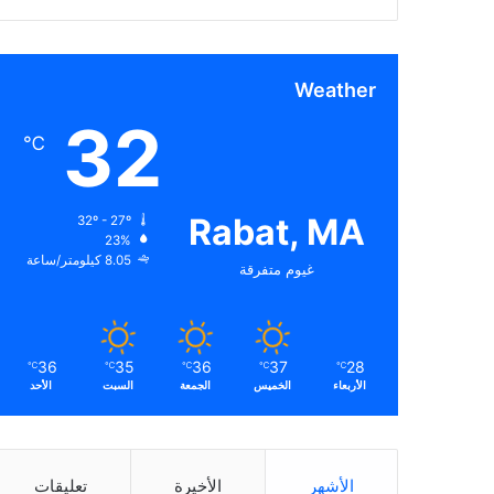
Weather
32
℃
Rabat, MA
32º - 27º
23%
8.05 كيلومتر/ساعة
غيوم متفرقة
36
35
36
37
28
℃
℃
℃
℃
℃
الأربعاء
الخميس
الجمعة
السبت
الأحد
الأشهر
الأخيرة
تعليقات