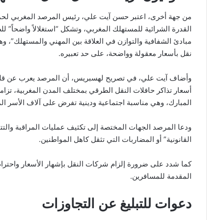
من جهة أخرى، اعتبر حسن آيت علي، رئيس المرصد المغربي لحما
القدرة الشرائية للمستهلك المغربي، وتشكل “استغلالاً واضحاً” 
مبادئ الشفافية والتوازن في العلاقة بين المهني والمستهلك”،
نقل بأسعار معقولة وواضحة، على حد تعبيره.
وأضاف آيت علي، في تصريح لهسبريس، أن المرصد يعرب عن قلقه ال
أسعار تذاكر حافلات النقل الطرقي بمختلف المدن المغربية، تزامن
المبارك، وهي مناسبة اجتماعية ودينية تفرض على آلاف الأسر المغر
ودعا المرصد الجهات المختصة إلى تكثيف عمليات المراقبة والتت
القانونية” أو المضاربات التي تثقل كاهل المواطنين.
كما شدد على ضرورة إلزام شركات النقل بإشهار الأسعار واحترا
المقدمة للمسافرين.
دعوات للتبليغ عن التجاوزات