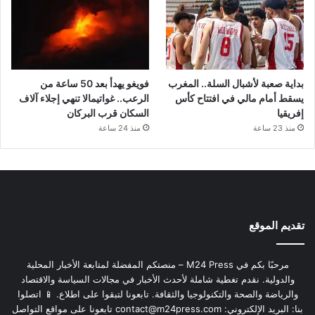
بداية صعبة لأشبال السلة.. المغرب
فويغو يهدأ بعد 50 ساعة من
يسقط أمام مالي في افتتاح كأس
الرعب.. غواتيمالا تنهي إجلاء آلاف
إفريقيا
السكان قرب البركان
منذ 23 ساعة
منذ 24 ساعة
تقديم الموقع
مرحبًا بكم في M24 Press – منصتكم المفضلة لمتابعة الأخبار المحلية
والدولية. نقدم تغطية شاملة لأحدث الأخبار في مجالات السياسة والاقتصاد
والرياضة والصحة والتكنولوجيا والثقافة. تابعونا لتبقوا على اطلاع. 📱 اتصلوا
بنا: البريد الإلكتروني:
contact@m24press.com
تابعونا على مواقع التواصل