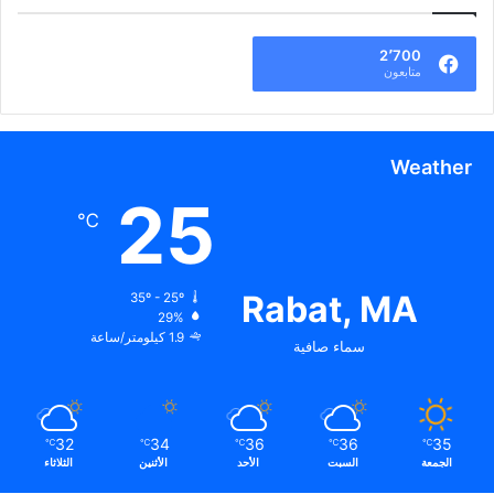
2٬700
متابعون
Weather
25
℃
Rabat, MA
35º - 25º
29%
1.9 كيلومتر/ساعة
سماء صافية
32
34
36
36
35
℃
℃
℃
℃
℃
الجمعة
السبت
الأحد
الأثنين
الثلاثاء