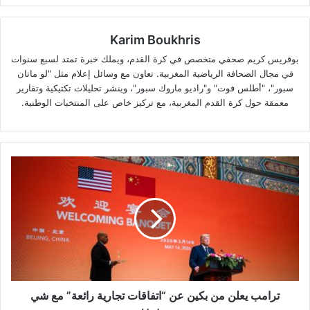
Karim Boukhris
بوقريس كريم صحفي متخصص في كرة القدم، ويملك خبرة تمتد لسبع سنوات
في مجال الصحافة الرياضية المغربية. تعاون مع وسائل إعلام مثل "لو ماتان
سبور"، "أطلس فوت" و"راديو ماروك سبور"، وينشر تحليلات تكتيكية وتقارير
معمقة حول كرة القدم المغربية، مع تركيز خاص على المنتخبات الوطنية.
ترامب
يعلن
من
بكين
عن
“اتفاقات
تجارية
رائعة”
مع
شي
ترامب يعلن من بكين عن “اتفاقات تجارية رائعة” مع شي
جينبينغ