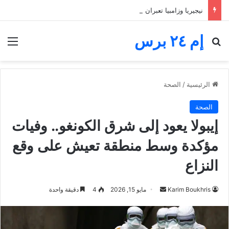
نيجيريا وزامبيا تعبران من مجموعة مجنونة.. فارق الأهداف يقصي مالاوي من كان السيدات
إم ٢٤ برس
بحث عن
الق
الرئيسية
/
الصحة
الصحة
إيبولا يعود إلى شرق الكونغو.. وفيات
مؤكدة وسط منطقة تعيش على وقع
النزاع
أرسل
Karim Boukhris
مايو 15, 2026
4
دقيقة واحدة
بريدا
إلكترونيا