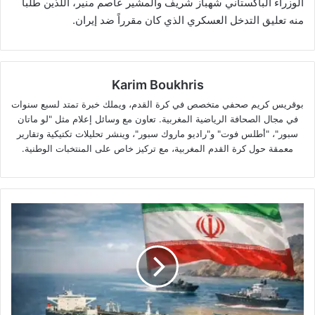
الوزراء الباكستاني شهباز شريف والمشير عاصم منير، اللذين طلبا
منه تعليق التدخل العسكري الذي كان مقرراً ضد إيران.
Karim Boukhris
بوقريس كريم صحفي متخصص في كرة القدم، ويملك خبرة تمتد لسبع سنوات
في مجال الصحافة الرياضية المغربية. تعاون مع وسائل إعلام مثل "لو ماتان
سبور"، "أطلس فوت" و"راديو ماروك سبور"، وينشر تحليلات تكتيكية وتقارير
معمقة حول كرة القدم المغربية، مع تركيز خاص على المنتخبات الوطنية.
الهدنة
بين
واشنطن
وطهران:
إيران
توضح
وضع
مضيق