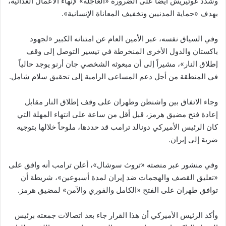
وشدد غوتيريش أيضاً على الضرورة «العاجلة» لإنهاء الأعمال العدائية،
بهدف «حماية المدنيين وتخفيف المعاناة الإنسانية».
وفي السياق نفسه، عبر الأمين العام عن امتنانه الكبير «لجهود
باكستان والدول الأخرى المنخرطة في تيسير التوصل إلى وقف
إطلاق النار»، مشيراً إلى أن مبعوثه الشخصي جان أرنو يوجد حالياً
في المنطقة من أجل دعم المساعي الرامية إلى تحقيق سلام شامل.
وجاء الاتفاق بين واشنطن وطهران على وقف إطلاق النار مقابل
إعادة فتح مضيق هرمز، قبل أقل من ساعة على انتهاء المهلة التي
كان الرئيس الأميركي دونالد ترامب قد حددها، ملوحاً خلالها بتوجيه
ضربة إلى إيران.
وفي منشور عبر منصته «تروث سوشال»، أعلن ترامب أنه وافق على
«تعليق القصف والهجمات ضد إيران لمدة أسبوعين»، شريطة أن
توافق طهران على الفتح «الكامل والفوري والآمن» لمضيق هرمز.
وأكد الرئيس الأميركي أن هذا القرار جاء بعد اتصالات جمعته برئيس