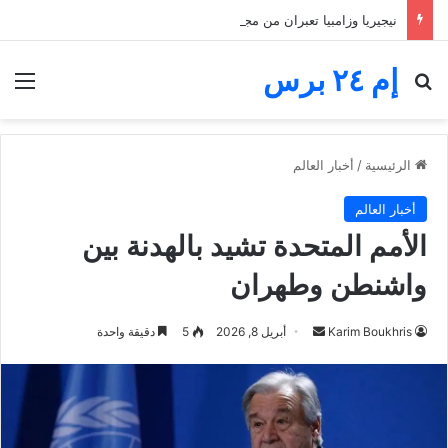
نيجيريا وزامبيا تعبران من مجموعة مجنونة.. فارق الأهداف يقصي مالاوي من كان السيدات
إم ٢٤ برس
بحث عن
الق
الرئيسية
/
أخبار العالم
أخبار العالم
الأمم المتحدة تشيد بالهدنة بين
واشنطن وطهران
أرسل
Karim Boukhris
أبريل 8, 2026
5
دقيقة واحدة
بريدا
إلكترونيا