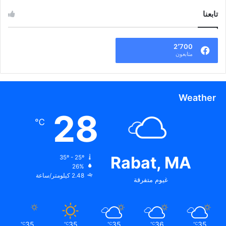
تابعنا
2٬700
متابعون
Weather
28
℃
Rabat, MA
35º - 25º
26%
2.48 كيلومتر/ساعة
غيوم متفرقة
35
35
35
36
35
℃
℃
℃
℃
℃