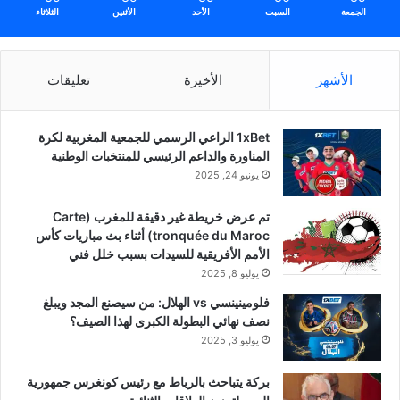
الجمعة
السبت
الأحد
الأثنين
الثلاثاء
الأشهر
الأخيرة
تعليقات
1xBet الراعي الرسمي للجمعية المغربية لكرة
المناورة والداعم الرئيسي للمنتخبات الوطنية
يونيو 24, 2025
تم عرض خريطة غير دقيقة للمغرب (Carte
tronquée du Maroc) أثناء بث مباريات كأس
الأمم الأفريقية للسيدات بسبب خلل فني
يوليو 8, 2025
فلومينينسي vs الهلال: من سيصنع المجد ويبلغ
نصف نهائي البطولة الكبرى لهذا الصيف؟
يوليو 3, 2025
بركة يتباحث بالرباط مع رئيس كونغرس جمهورية