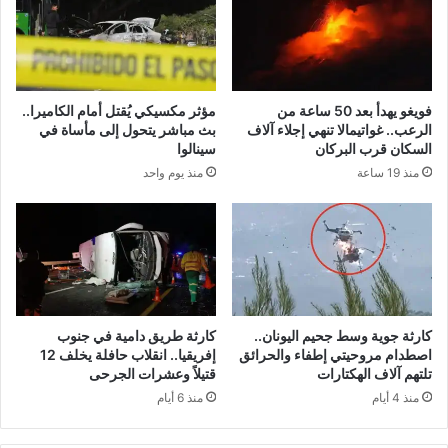
فويغو يهدأ بعد 50 ساعة من
مؤثر مكسيكي يُقتل أمام الكاميرا..
الرعب.. غواتيمالا تنهي إجلاء آلاف
بث مباشر يتحول إلى مأساة في
السكان قرب البركان
سينالوا
منذ 19 ساعة
منذ يوم واحد
كارثة جوية وسط جحيم اليونان..
كارثة طريق دامية في جنوب
اصطدام مروحيتي إطفاء والحرائق
إفريقيا.. انقلاب حافلة يخلف 12
تلتهم آلاف الهكتارات
قتيلاً وعشرات الجرحى
منذ 4 أيام
منذ 6 أيام