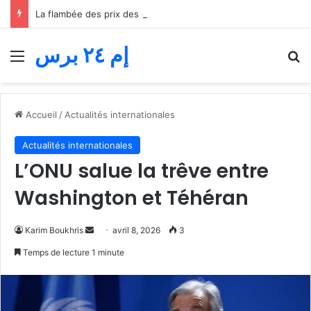
La flambée des prix des carburants étouffe le transport routier… Les professionnels réclament une quatrième aide avant l’effondrement
إم ٢٤ برس
Menu
R
Accueil
/
Actualités internationales
Actualités internationales
L’ONU salue la trêve entre
Washington et Téhéran
Envoyer
Karim Boukhris
avril 8, 2026
3
un
Temps de lecture 1 minute
courriel