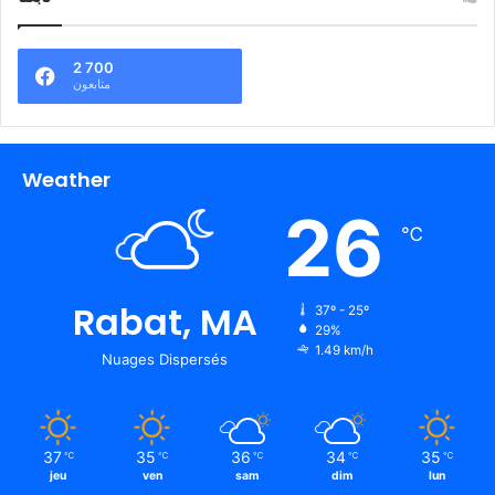
2 700
متابعون
Weather
26
℃
Rabat, MA
37º - 25º
29%
1.49 km/h
Nuages Dispersés
37
35
36
34
35
℃
℃
℃
℃
℃
jeu
ven
sam
dim
lun