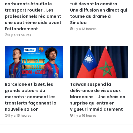
carburants étouffe le
tué devant la caméra…
transport routier… Les
Une diffusion en direct qui
professionnels réclament
tourne au drame à
une quatrième aide avant
Sinaloa
l’effondrement
il y a 13 heures
il y a 13 heures
Barcelone et 1xBet, les
Taïwan suspend la
grands acteurs du
délivrance de visas aux
mercato : comment les
Marocains… Une décision
transferts façonnent la
surprise qui entre en
nouvelle saison
vigueur immédiatement
il y a 15 heures
il y a 16 heures