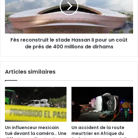
stade
Hassan
II
pour
un
coût
Fès reconstruit le stade Hassan II pour un coût
de
près
de près de 400 millions de dirhams
de
400
millions
Articles similaires
de
dirhams
Un influenceur mexicain
Un accident de la route
tué devant la caméra… Une
meurtrier en Afrique du