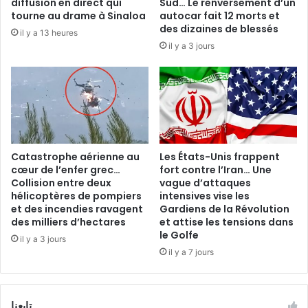
diffusion en direct qui
Sud… Le renversement d’un
tourne au drame à Sinaloa
autocar fait 12 morts et
des dizaines de blessés
il y a 13 heures
il y a 3 jours
Catastrophe aérienne au
Les États-Unis frappent
cœur de l’enfer grec…
fort contre l’Iran… Une
Collision entre deux
vague d’attaques
hélicoptères de pompiers
intensives vise les
et des incendies ravagent
Gardiens de la Révolution
des milliers d’hectares
et attise les tensions dans
le Golfe
il y a 3 jours
il y a 7 jours
تابعنا