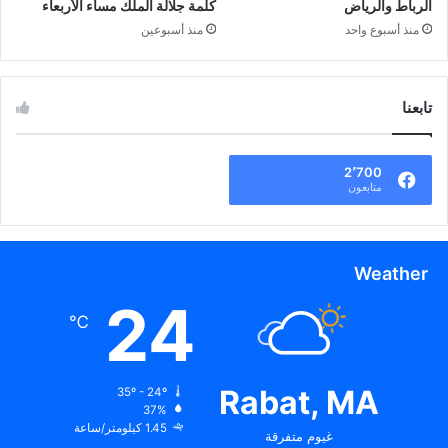
الرباط والرياض
كلمة جلالة الملك مساء الأربعاء
منذ أسبوع واحد
منذ أسبوعين
تابعنا
2٬700
متابعون
Weather
24
℃
Rabat, MA
35º - 24º
37%
1.45 كيلومتر/ساعة
غيوم متفرقة