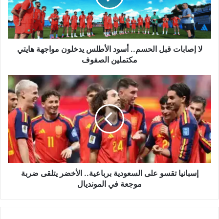
الأطلس
يدخلون
مواجهة
هايتي
مكتملين
لا إصابات قبل الحسم.. أسود الأطلس يدخلون مواجهة هايتي
الصفوف
مكتملين الصفوف
إسبانيا
تقسو
على
السعودية
برباعية..
الأخضر
يتلقى
ضربة
موجعة
في
إسبانيا تقسو على السعودية برباعية.. الأخضر يتلقى ضربة
المونديال
موجعة في المونديال