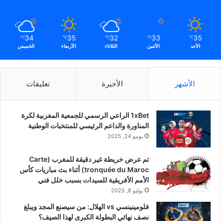
34
35
32
33
35
℃
℃
℃
℃
℃
الأحد
الأثنين
الثلاثاء
الأربعاء
الخميس
الأشهر
الأخيرة
تعليقات
1xBet الراعي الرسمي للجمعية المغربية لكرة
المناورة والداعم الرئيسي للمنتخبات الوطنية
يونيو 24, 2025
تم عرض خريطة غير دقيقة للمغرب (Carte
tronquée du Maroc) أثناء بث مباريات كأس
الأمم الأفريقية للسيدات بسبب خلل فني
يوليو 8, 2025
فلومينينسي vs الهلال: من سيصنع المجد ويبلغ
نصف نهائي البطولة الكبرى لهذا الصيف؟