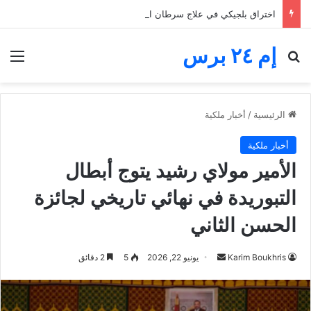
اختراق بلجيكي في علاج سرطان الكبد.. العلماء يكشفون كيف تخدع الخلايا المناعة
إم ٢٤ برس
بحث عن
الق
الرئيسية
/
أخبار ملكية
أخبار ملكية
الأمير مولاي رشيد يتوج أبطال
التبوريدة في نهائي تاريخي لجائزة
الحسن الثاني
أرسل
Karim Boukhris
يونيو 22, 2026
5
2 دقائق
بريدا
إلكترونيا