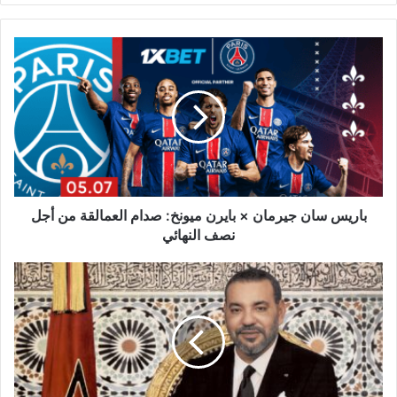
باريس
سان
جيرمان
×
بايرن
ميونخ:
صدام
العمالقة
من
أجل
باريس سان جيرمان × بايرن ميونخ: صدام العمالقة من أجل
نصف
نصف النهائي
النهائي
الملك
محمد
السادس
يهنئ
الرئيس
الأمريكي
دونالد