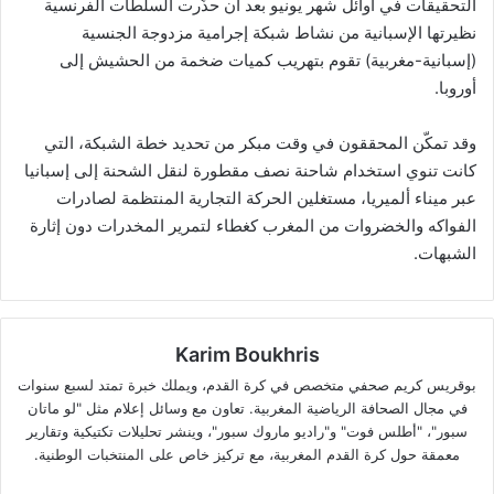
التحقيقات في أوائل شهر يونيو بعد أن حذّرت السلطات الفرنسية
نظيرتها الإسبانية من نشاط شبكة إجرامية مزدوجة الجنسية
(إسبانية-مغربية) تقوم بتهريب كميات ضخمة من الحشيش إلى
أوروبا.
وقد تمكّن المحققون في وقت مبكر من تحديد خطة الشبكة، التي
كانت تنوي استخدام شاحنة نصف مقطورة لنقل الشحنة إلى إسبانيا
عبر ميناء ألميريا، مستغلين الحركة التجارية المنتظمة لصادرات
الفواكه والخضروات من المغرب كغطاء لتمرير المخدرات دون إثارة
الشبهات.
Karim Boukhris
بوقريس كريم صحفي متخصص في كرة القدم، ويملك خبرة تمتد لسبع سنوات
في مجال الصحافة الرياضية المغربية. تعاون مع وسائل إعلام مثل "لو ماتان
سبور"، "أطلس فوت" و"راديو ماروك سبور"، وينشر تحليلات تكتيكية وتقارير
معمقة حول كرة القدم المغربية، مع تركيز خاص على المنتخبات الوطنية.