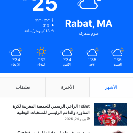
25
Rabat, MA
35º - 25º
31%
1.3 كيلومتر/ساعة
غيوم متفرقة
34
32
34
35
35
℃
℃
℃
℃
℃
السبت
الأحد
الأثنين
الثلاثاء
الأربعاء
الأشهر
الأخيرة
تعليقات
1xBet الراعي الرسمي للجمعية المغربية لكرة
المناورة والداعم الرئيسي للمنتخبات الوطنية
يونيو 24, 2025
تم عرض خريطة غير دقيقة للمغرب (Carte