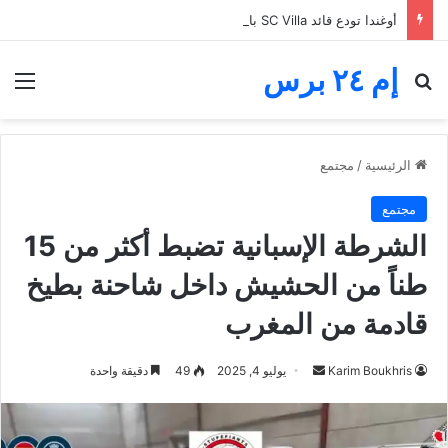
أوغندا تودع قائد SC Villa بالدموع.. نجم واعد قُتل قبل أن يصل إلى عيد ميلاد ابنه
إم ٢٤ برس
بحث عن
الق
الرئيسية
/
مجتمع
مجتمع
الشرطة الإسبانية تضبط أكثر من 15
طناً من الحشيش داخل شاحنة بطيخ
قادمة من المغرب
أرسل
Karim Boukhris
يوليو 4, 2025
49
دقيقة واحدة
بريدا
إلكترونيا