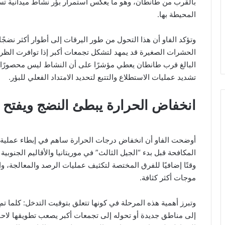
بالقرب من طانطان، وهو ما يعكس استمرار بؤر نشاط ميدانية تس
المحيطة بها.
وتؤكد الفاو أن هذا التحول من طور اليرقات إلى أطوار أكثر نضجًا 
الحشرات الصغيرة قد يمهد لتشكل تجمعات أكبر إذا توافرت الظرو
البالغ قرب طانطان يعطي مؤشرًا على أن النشاط ليس محصورًا 
تشديد عمليات الاستطلاع والتتبع لتحديد الامتداد الفعلي للبؤر.
انخفاض الحرارة يبطئ النضج ويفتح “
أوضحت الفاو أن انخفاض درجات الحرارة ساهم في إبطاء عملية ا
المكافحة قبل بدء “الجيل الثالث” في موريتانيا والأقاليم الجنوب
وقتًا إضافيًا للفرق المختصة لتكثيف عمليات الرصد والمعالجة، و
موجات أكثر كثافة.
وتبرز أهمية هذه المرحلة في كونها تتعلق بتوقيت التدخل: كلما تم 
إلى مناطق جديدة أو تحوله إلى تجمعات أكبر يصعب تطويقها لاحقًا