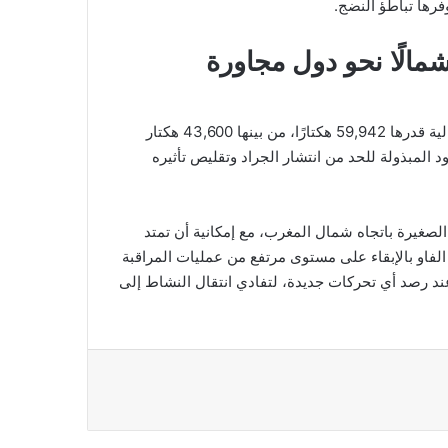
فرها تباطؤ النضج.
مالًا نحو دول مجاورة
ذكرت الفاو أن عمليات المكافحة في المغرب غطت مساحة إجمالية قدرها 59,942 هكتارًا، من بينها 43,600 هكتار
المبذولة للحد من انتشار الجراد وتقليص تأثيره
صغيرة باتجاه شمال المغرب، مع إمكانية أن تمتد
الفاو بالإبقاء على مستوى مرتفع من عمليات المراقبة
عند رصد أي تحركات جديدة، لتفادي انتقال النشاط إلى