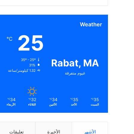
Weather
25
℃
Rabat, MA
35º - 25º
31%
1.32 كيلومتر/ساعة
غيوم متفرقة
34
32
34
35
35
℃
℃
℃
℃
℃
السبت
الأحد
الأثنين
الثلاثاء
الأربعاء
الأشهر
الأخيرة
تعليقات