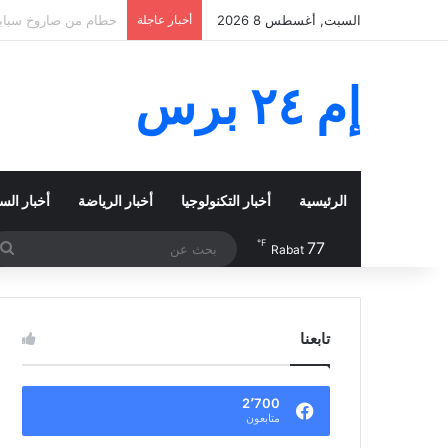
السبت, أغسطس 8 2026
أخبار عاجلة
أوغندا تودع قائد SC Villa بالدموع.. نجم واعد قُتل قبل أن يصل إلى عيد ميلاد ابنه
إم ٢٤ برس
الرئيسية
أخبار التكنولوجيا
أخبار الرياضة
أخبار الس
℉
77
ب
Rabat
ع
تابعنا
2٬700
متابعون