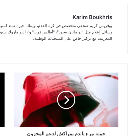
Karim Boukhris
بوقريس كريم صحفي متخصص في كرة القدم، ويملك خبرة تمتد لسبع سن
وسائل إعلام مثل "لو ماتان سبور"، "أطلس فوت" و"راديو ماروك سبور"
المغربية، مع تركيز خاص على المنتخبات الوطنية.
حملة
فيفا
تبرع
وتي
بالدم
توك
بمراكش
يعي
لدعم
رس
المخزون
خري
الجهوي
الب
وتعزيز
في
روح
كأ
التضامن
العا
حملة تبرع بالدم بمراكش لدعم المخزون