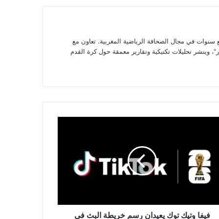
وات في مجال الصحافة الرياضية المغربية. تعاون مع
، وينشر تحليلات تكتيكية وتقارير معمقة حول كرة القدم
ك
دان
م
طة
ث
س
لم
فيفا وتيك توك يعيدان رسم خريطة البث في