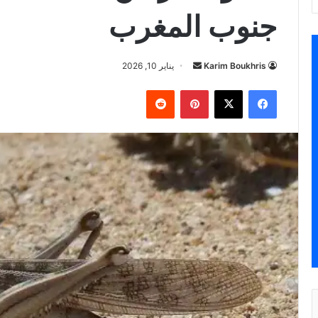
جنوب المغرب
أرسل
Karim Boukhris
يناير 10, 2026
بريدا
فيسبوك
‫X
بينتيريست
إلكترونيا