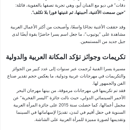
دقات” في ديو مع الفنان أبو، وهي تجربة تصفها بالعفوية، قائلة:
“حين سمعت الأغنية، أحببتها، ثم غنيتها فورا بلا تكلف”.
وقد حققت الأغنية نجاحًا واسعًا، وأصبحت من أكثر الأعمال العربية
مشاهدة على “يوتيوب”، ما جعل اسم يسرا حاضرًا بقوة أيضًا لدى
جيل جديد من المستمعين.
تكريمات وجوائز تؤكد المكانة العربية والدولية
مسيرة يسرا الفنية تُرجمت عبر سنوات إلى عدد كبير من الجوائز
والتكريمات في مهرجانات عربية ودولية، ما يعكس حجم تقدير صناع
الفن والجمهور لها.
فقد تم تكريمها في مهرجانات مرموقة، من بينها مهرجان البحر
الأحمر السينمائي الدولي، حيث نالت جائزة “اليسر الفخرية” عن
مجمل أعمالها، كما حصلت سنة 2015 على جائزة المرأة العربية
السنوية في حفل أقيم في لندن، تقديرًا لإسهاماتها في السينما
وتقديمها لصورة مميزة للمرأة العربية على الشاشة.