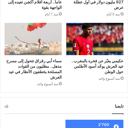
927 مليون دولار في أول عطلة
عاماً.. أربعة أفلام أكشن تعيده إلى
عرض
الواجهة بقوة
منذ 5 أيام
منذ 7 أيام
حكيمي يعبّر عن فخره بالمغرب..
سماء أبي رقراق تتحول إلى مسرح
عيد العرش يوحّد أسود الأطلس
مذهل.. مظليون من القوات
حول الوطن
المسلحة يخطفون الأنظار في عيد
العرش
منذ أسبوع واحد
منذ أسبوع واحد
تابعنا
2٬700