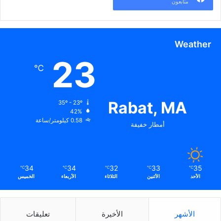
متابعون
Weather
23
℃
Rabat, MA
35º - 23º
42%
0.58 كيلومتر/ساعة
أمطار خفيفة
34
34
32
33
35
℃
℃
℃
℃
℃
الأحد
الأثنين
الثلاثاء
الأربعاء
الخميس
الأشهر
الأخيرة
تعليقات