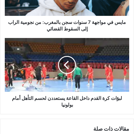
بالمغرب:
من
نجومية
الراب
مايس في مواجهة 7 سنوات سجن بالمغرب: من نجومية الراب
إلى
إلى السقوط القضائي
السقوط
القضائي
لبؤات
كرة
القدم
داخل
القاعة
يستعددن
لحسم
التأهل
أمام
بولونيا
لبؤات كرة القدم داخل القاعة يستعددن لحسم التأهل أمام
بولونيا
مقالات ذات صلة