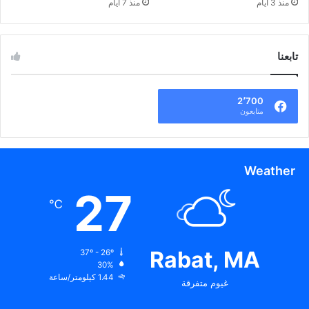
منذ 3 أيام
منذ 7 أيام
تابعنا
2٬700
متابعون
Weather
27
℃
Rabat, MA
37º - 26º
30%
1.44 كيلومتر/ساعة
غيوم متفرقة