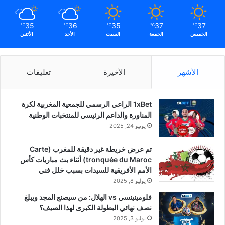
35
36
35
37
37
℃
℃
℃
℃
℃
الخميس
الجمعة
السبت
الأحد
الأثنين
الأشهر
الأخيرة
تعليقات
1xBet الراعي الرسمي للجمعية المغربية لكرة
المناورة والداعم الرئيسي للمنتخبات الوطنية
يونيو 24, 2025
تم عرض خريطة غير دقيقة للمغرب (Carte
tronquée du Maroc) أثناء بث مباريات كأس
الأمم الأفريقية للسيدات بسبب خلل فني
يوليو 8, 2025
فلومينينسي vs الهلال: من سيصنع المجد ويبلغ
نصف نهائي البطولة الكبرى لهذا الصيف؟
يوليو 3, 2025