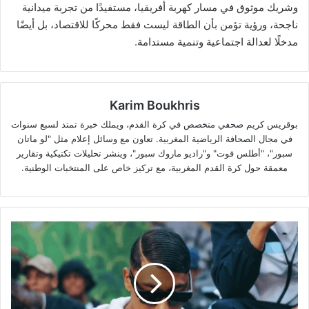
وشريك موثوق في مسار كهربة أفريقيا، مستفيدًا من تجربة ميدانية
ناجحة، ورؤية تؤمن بأن الطاقة ليست فقط محركًا للاقتصاد، بل أيضًا
مدخلًا لعدالة اجتماعية وتنمية مستدامة.
Karim Boukhris
بوقريس كريم صحفي متخصص في كرة القدم، ويملك خبرة تمتد لسبع سنوات
في مجال الصحافة الرياضية المغربية. تعاون مع وسائل إعلام مثل "لو ماتان
سبور"، "أطلس فوت" و"راديو ماروك سبور"، وينشر تحليلات تكتيكية وتقارير
معمقة حول كرة القدم المغربية، مع تركيز خاص على المنتخبات الوطنية.
مايس
في
مواجهة
7
سنوات
سجن