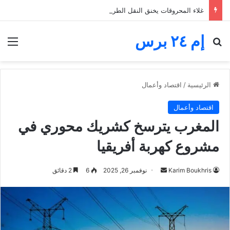
غلاء المحروقات يخنق النقل الطرقي.. مهنيون يطالبون بدعم رابع قبل الانهيار
إم ٢٤ برس
بحث عن
الق
الرئيسية
/
اقتصاد وأعمال
اقتصاد وأعمال
المغرب يترسخ كشريك محوري في
مشروع كهربة أفريقيا
أرسل
Karim Boukhris
نوفمبر 26, 2025
6
2 دقائق
بريدا
إلكترونيا