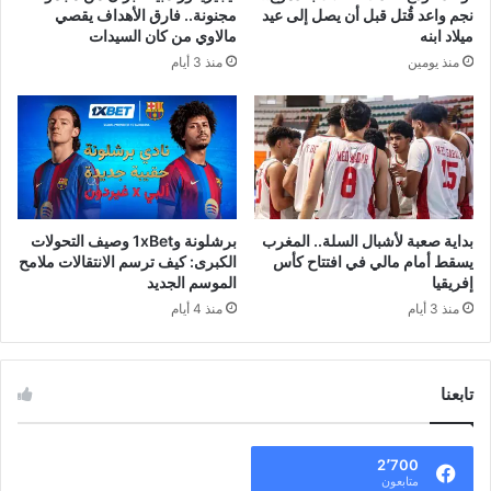
نجم واعد قُتل قبل أن يصل إلى عيد
مجنونة.. فارق الأهداف يقصي
ميلاد ابنه
مالاوي من كان السيدات
منذ يومين
منذ 3 أيام
بداية صعبة لأشبال السلة.. المغرب
برشلونة و1xBet وصيف التحولات
يسقط أمام مالي في افتتاح كأس
الكبرى: كيف ترسم الانتقالات ملامح
إفريقيا
الموسم الجديد
منذ 3 أيام
منذ 4 أيام
تابعنا
2٬700
متابعون