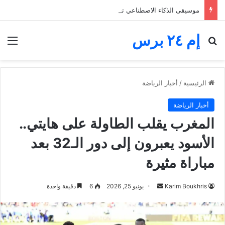
موسيقى الذكاء الاصطناعي تغرق المنصات.. الفنانون يخوضون معركة البقاء والأجور
إم ٢٤ برس
بحث عن
الق
الرئيسية
/
أخبار الرياضة
أخبار الرياضة
المغرب يقلب الطاولة على هايتي..
الأسود يعبرون إلى دور الـ32 بعد
مباراة مثيرة
أرسل
Karim Boukhris
يونيو 25, 2026
6
دقيقة واحدة
بريدا
إلكترونيا