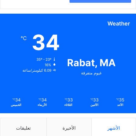
Weather
34
℃
Rabat, MA
35º - 23º
16%
6.09 كيلومتر/ساعة
غيوم متفرقة
34
34
33
33
35
℃
℃
℃
℃
℃
الأحد
الأثنين
الثلاثاء
الأربعاء
الخميس
الأشهر
الأخيرة
تعليقات