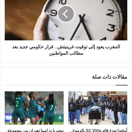
إلى
توقيت
غرينيتش..
قرار
حكومي
جديد
بعد
مطالب
المغرب يعود إلى توقيت غرينيتش.. قرار حكومي جديد بعد
المواطنين
مطالب المواطنين
مقالات ذات صلة
أوغندا تودع قائد SC Villa بالدموع..
نيجيريا وزامبيا تعبران من مجموعة