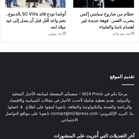
حطام من صاروخ سبايس إكس
أوغندا تودع قائد SC Villa بالدموع..
يضرب القمر.. فوهة جديدة تثير
نجم واعد قُتل قبل أن يصل إلى عيد
اهتمام ناسا والعلماء
ميلاد ابنه
منذ يوم واحد
منذ يومين
تقديم الموقع
مرحبًا بكم في M24 Press – منصتكم المفضلة لمتابعة الأخبار المحلية
والدولية. نقدم تغطية شاملة لأحدث الأخبار في مجالات السياسة والاقتصاد
والرياضة والصحة والتكنولوجيا والثقافة. تابعونا لتبقوا على اطلاع. 📱 اتصلوا
بنا: البريد الإلكتروني:
contact@m24press.com
تابعونا على مواقع التواصل
الاجتماعي
آخر التعديلات التي أُجريت على المنشورات