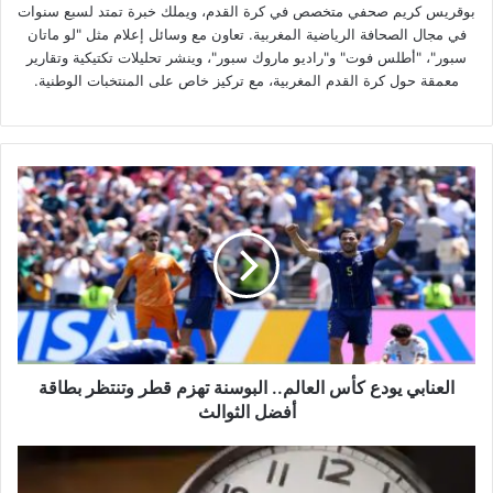
بوقريس كريم صحفي متخصص في كرة القدم، ويملك خبرة تمتد لسبع سنوات
في مجال الصحافة الرياضية المغربية. تعاون مع وسائل إعلام مثل "لو ماتان
سبور"، "أطلس فوت" و"راديو ماروك سبور"، وينشر تحليلات تكتيكية وتقارير
معمقة حول كرة القدم المغربية، مع تركيز خاص على المنتخبات الوطنية.
العنابي
يودع
كأس
العالم..
البوسنة
تهزم
قطر
وتنتظر
بطاقة
أفضل
العنابي يودع كأس العالم.. البوسنة تهزم قطر وتنتظر بطاقة
الثوالث
أفضل الثوالث
المغرب
يعود