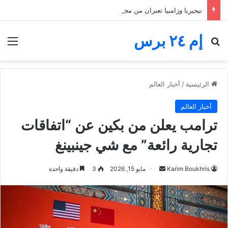
نيجيريا وزامبيا تعبران من مجموعة مجنونة.. فارق الأهداف يقصي مالاوي من كان السيدات
إم ٢٤ برس
بحث عن
الق
الرئيسية
/
أخبار العالم
أخبار العالم
ترامب يعلن من بكين عن “اتفاقات
تجارية رائعة” مع شي جينبينغ
أرسل
Karim Boukhris
مايو 15, 2026
3
دقيقة واحدة
بريدا
إلكترونيا