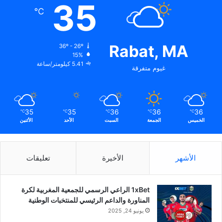
35
℃
Rabat, MA
36º - 26º
15%
5.41 كيلومتر/ساعة
غيوم متفرقة
35
35
36
36
36
℃
℃
℃
℃
℃
الخميس
الجمعة
السبت
الأحد
الأثنين
الأشهر
الأخيرة
تعليقات
1xBet الراعي الرسمي للجمعية المغربية لكرة
المناورة والداعم الرئيسي للمنتخبات الوطنية
يونيو 24, 2025