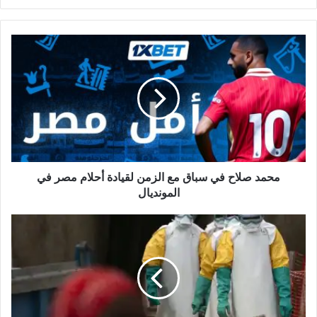
محمد
صلاح
في
سباق
مع
الزمن
لقيادة
أحلام
مصر
في
محمد صلاح في سباق مع الزمن لقيادة أحلام مصر في
المونديال
المونديال
إيبولا
يعود
إلى
شرق
الكونغو..
وفيات
مؤكدة