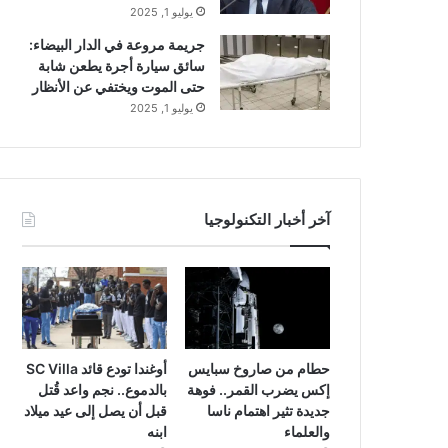
يوليو 1, 2025
جريمة مروعة في الدار البيضاء:
سائق سيارة أجرة يطعن شابة
حتى الموت ويختفي عن الأنظار
يوليو 1, 2025
آخر أخبار التكنولوجيا
حطام من صاروخ سبايس
أوغندا تودع قائد SC Villa
إكس يضرب القمر.. فوهة
بالدموع.. نجم واعد قُتل
جديدة تثير اهتمام ناسا
قبل أن يصل إلى عيد ميلاد
والعلماء
ابنه