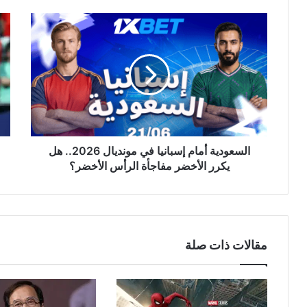
السعودية
رونا
أمام
يش
إسبانيا
الج
في
قبل
مونديال
الم
2026..
هل
هل
يهد
يكرر
زمل
الأخضر
سيا
مفاجأة
رول
السعودية أمام إسبانيا في مونديال 2026.. هل
الرأس
رو
يكرر الأخضر مفاجأة الرأس الأخضر؟
الأخضر؟
مقالات ذات صلة