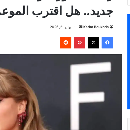
جديد.. هل اقترب الموعد
أرسل
Karim Boukhris
يونيو 21, 2026
بريدا
فيسبوك
‫X
بينتيريست
إلكترونيا