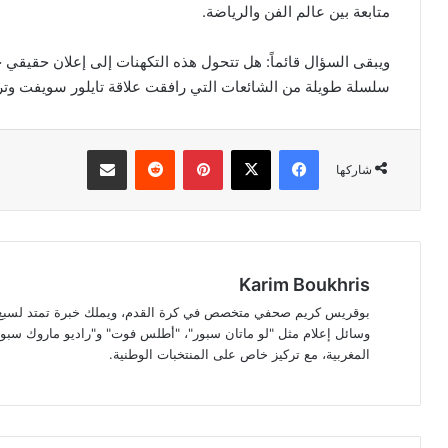
متابعة بين عالم الفن والرياضة.
ويبقى السؤال قائماً: هل تتحول هذه التكهنات إلى إعلان حقيقي خل
سلسلة طويلة من الشائعات التي رافقت علاقة تايلور سويفت و
فيسبوك
‫X
بينتيريست
مشاركة عبر البريد
شاركها
Karim Boukhris
بوقريس كريم صحفي متخصص في كرة القدم، ويملك خبرة تمتد لسبع سن
وسائل إعلام مثل "لو ماتان سبور"، "أطلس فوت" و"راديو ماروك سبور"
المغربية، مع تركيز خاص على المنتخبات الوطنية.