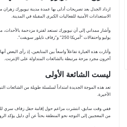
ازداد الجدل بعد تصريحات أدلى بها عمدة مدينة نيويورك زهر
الاستعدادات الأمنية للفعاليات الكبرى المقبلة في المدينة.
وأشار ممداني إلى أن نيويورك تستعد لفترة مزدحمة بالأحداث، مو
يوليو واحتفالات “أمريكا 250” و“زفاف تايلور سويفت”.
وأثارت هذه العبارة تفاعلاً واسعاً بين المتابعين، إذ رأى البعض أن
آخرون مجرد مزحة مرتبطة بالشائعات المتداولة على الإنترنت.
ليست الشائعة الأولى
تعد هذه الموجة الجديدة امتداداً لسلسلة طويلة من الشائعات ا
الأخيرة.
ففي وقت سابق، انتشرت مزاعم حول إقامة حفل زفاف سري للنجمة ا
من المعجبين إلى التوجه نحو المنطقة بحثاً عن أي دليل يؤكد الروا