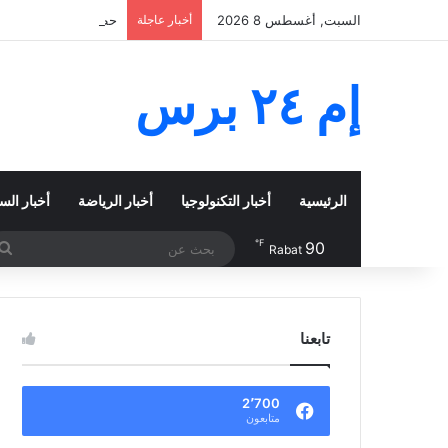
السبت, أغسطس 8 2026
أخبار عاجلة
حطام من صاروخ سبايس 
إم ٢٤ برس
الرئيسية
أخبار التكنولوجيا
أخبار الرياضة
أخبار الس
℉
90
Rabat
تابعنا
2٬700
متابعون