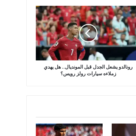
لدو
عل
دل
ونديال..
ي
اءه
رات
ز
رونالدو يشعل الجدل قبل المونديال.. هل يهدي
يس؟
زملاءه سيارات رولز رويس؟