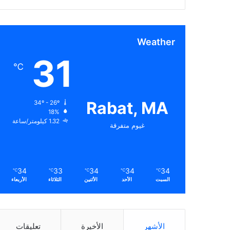
Weather
31
℃
Rabat, MA
34º - 26º
18%
1.32 كيلومتر/ساعة
غيوم متفرقة
34
33
34
34
34
℃
℃
℃
℃
℃
السبت
الأحد
الأثنين
الثلاثاء
الأربعاء
الأشهر
الأخيرة
تعليقات