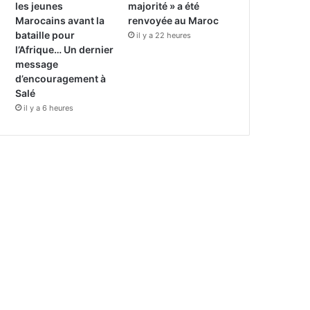
les jeunes
majorité » a été
Marocains avant la
renvoyée au Maroc
bataille pour
il y a 22 heures
l’Afrique… Un dernier
message
d’encouragement à
Salé
il y a 6 heures