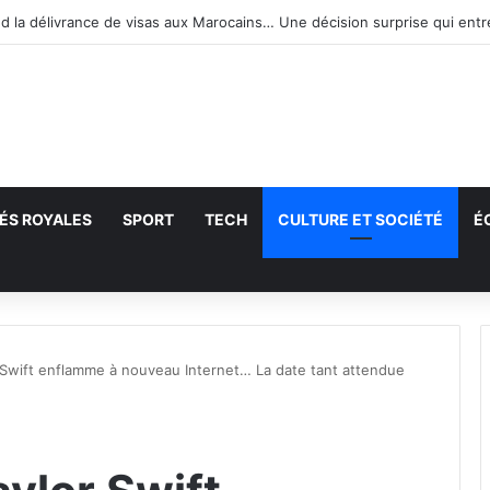
 la délivrance de visas aux Marocains… Une décision surprise qui ent
ÉS ROYALES
SPORT
TECH
CULTURE ET SOCIÉTÉ
É
echercher
 Swift enflamme à nouveau Internet… La date tant attendue