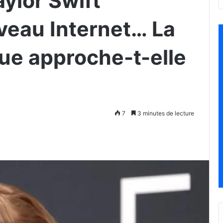
ylor Swift
eau Internet… La
due approche-t-elle
7
3 minutes de lecture