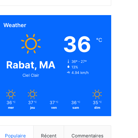
Weather
36
℃
Rabat, MA
36º - 27º
13%
4.94 km/h
Ciel Clair
36
37
37
36
35
℃
℃
℃
℃
℃
mer
jeu
ven
sam
dim
Populaire
Récent
Commentaires