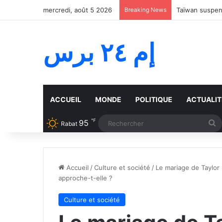
mercredi, août 5 2026
Breaking News
Taïwan suspend
إم ٢٤ برس
ACCUEIL
MONDE
POLITIQUE
ACTUALIT
℉
95
R
Rabat
Accueil
/
Culture et société
/
Le mariage de Taylor
approche-t-elle ?
Culture et société