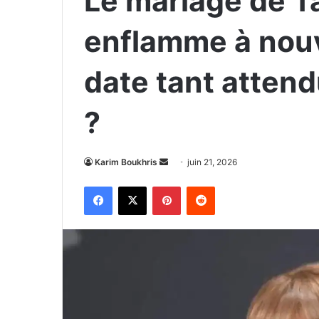
Le mariage de Ta
enflamme à nouv
date tant atten
?
Envoyer
Karim Boukhris
juin 21, 2026
un
Facebook
X
Pinterest
Reddit
courriel