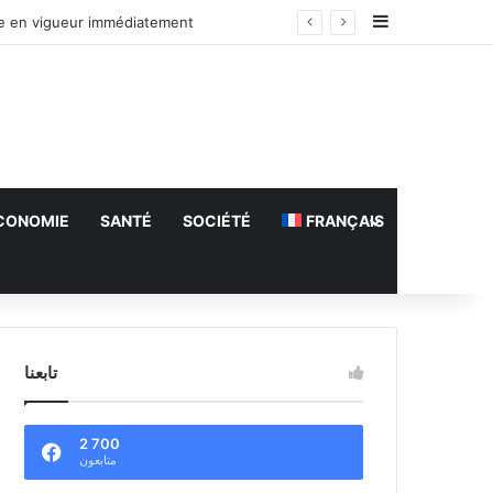
Sidebar (barr
re en vigueur immédiatement
CONOMIE
SANTÉ
SOCIÉTÉ
FRANÇAIS
تابعنا
2 700
متابعون