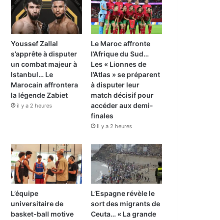
Youssef Zallal
Le Maroc affronte
s’apprête à disputer
l’Afrique du Sud…
un combat majeur à
Les « Lionnes de
Istanbul… Le
l’Atlas » se préparent
Marocain affrontera
à disputer leur
la légende Zabiet
match décisif pour
accéder aux demi-
il y a 2 heures
finales
il y a 2 heures
L’équipe
L’Espagne révèle le
universitaire de
sort des migrants de
basket-ball motive
Ceuta… « La grande