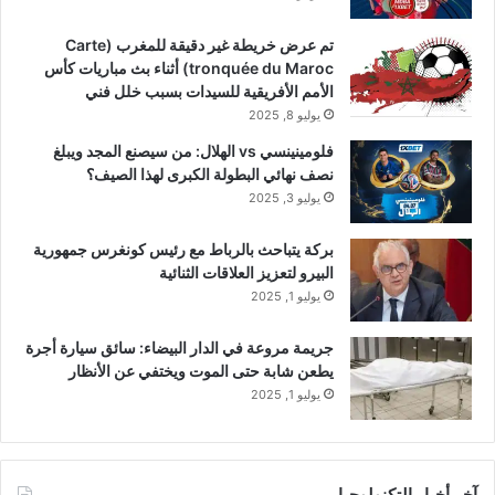
تم عرض خريطة غير دقيقة للمغرب (Carte
tronquée du Maroc) أثناء بث مباريات كأس
الأمم الأفريقية للسيدات بسبب خلل فني
يوليو 8, 2025
فلومينينسي vs الهلال: من سيصنع المجد ويبلغ
نصف نهائي البطولة الكبرى لهذا الصيف؟
يوليو 3, 2025
بركة يتباحث بالرباط مع رئيس كونغرس جمهورية
البيرو لتعزيز العلاقات الثنائية
يوليو 1, 2025
جريمة مروعة في الدار البيضاء: سائق سيارة أجرة
يطعن شابة حتى الموت ويختفي عن الأنظار
يوليو 1, 2025
آخر أخبار التكنولوجيا