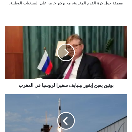
معمقة حول كرة القدم المغربية، مع تركيز خاص على المنتخبات الوطنية.
بوتين
يعين
إيغور
بيليايف
سفيرا
لروسيا
في
المغرب
بوتين يعين إيغور بيليايف سفيرا لروسيا في المغرب
“سبايس
إكس”
تستعد
لإطلاق
أحدث
نسخة