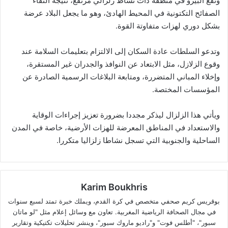
وتقع البيرو في منطقة ذات نشاط زلزالي مرتفع، نتيجة التقاء
الصفائح التكتونية في المحيط الهادئ، وهو ما يجعل البلاد عرضة
بشكل دوري لهزات متفاوتة القوة.
وتدعو السلطات عادة السكان إلى الالتزام بتعليمات السلامة عند
وقوع الزلازل، مثل الابتعاد عن النوافذ والجدران غير المستقرة،
وإخلاء المباني المتضررة، ومتابعة البلاغات الرسمية الصادرة عن
المؤسسات المختصة.
ويأتي هذا الزلزال ليذكر مجددا بضرورة تعزيز إجراءات الوقاية
والاستعداد في المناطق المعرضة للهزات الأرضية، خاصة في المدن
الساحلية والجنوبية التي تسجل نشاطا زلزاليا متكررا.
Karim Boukhris
بوقريس كريم صحفي متخصص في كرة القدم، ويملك خبرة تمتد لسبع سنوات
في مجال الصحافة الرياضية المغربية. تعاون مع وسائل إعلام مثل "لو ماتان
سبور"، "أطلس فوت" و"راديو ماروك سبور"، وينشر تحليلات تكتيكية وتقارير