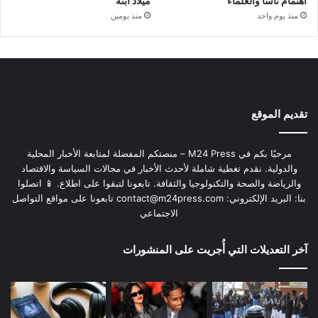
اهتمام ناسا والعلماء
ميلاد ابنه
منذ يوم واحد
منذ يومين
تقديم الموقع
مرحبًا بكم في M24 Press – منصتكم المفضلة لمتابعة الأخبار المحلية
والدولية. نقدم تغطية شاملة لأحدث الأخبار في مجالات السياسة والاقتصاد
والرياضة والصحة والتكنولوجيا والثقافة. تابعونا لتبقوا على اطلاع. 📱 اتصلوا
بنا: البريد الإلكتروني:
contact@m24press.com
تابعونا على مواقع التواصل
الاجتماعي
آخر التعديلات التي أُجريت على المنشورات