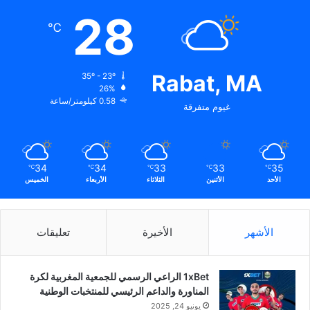
28
℃
Rabat, MA
35º - 23º
26%
0.58 كيلومتر/ساعة
غيوم متفرقة
34
34
33
33
35
℃
℃
℃
℃
℃
الأحد
الأثنين
الثلاثاء
الأربعاء
الخميس
الأشهر
الأخيرة
تعليقات
1xBet الراعي الرسمي للجمعية المغربية لكرة
المناورة والداعم الرئيسي للمنتخبات الوطنية
يونيو 24, 2025