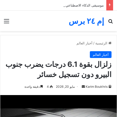
موسيقى الذكاء الاصطناعي تغرق المنصات.. الفنانون يخوضون معركة البقاء والأجور
إم ٢٤ برس
بحث عن
الق
الرئيسية
/
أخبار العالم
أخبار العالم
زلزال بقوة 6.1 درجات يضرب جنوب
البيرو دون تسجيل خسائر
أرسل
Karim Boukhris
مايو 20, 2026
4
دقيقة واحدة
بريدا
إلكترونيا