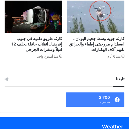
كارثة جوية وسط جحيم اليونان..
كارثة طريق دامية في جنوب
اصطدام مروحيتي إطفاء والحرائق
إفريقيا.. انقلاب حافلة يخلف 12
تلتهم آلاف الهكتارات
قتيلاً وعشرات الجرحى
منذ 6 أيام
منذ أسبوع واحد
تابعنا
2٬700
متابعون
Weather