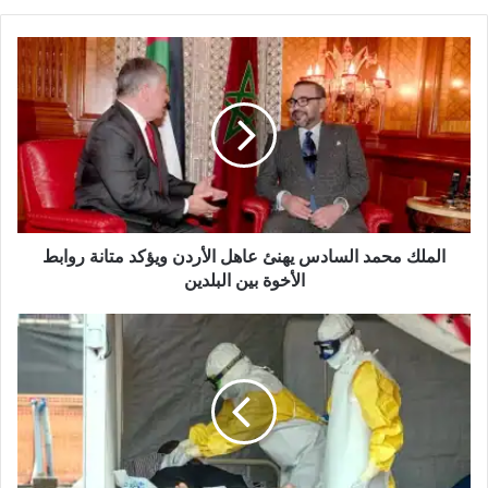
الملك
محمد
السادس
يهنئ
عاهل
الأردن
ويؤكد
متانة
روابط
الأخوة
الملك محمد السادس يهنئ عاهل الأردن ويؤكد متانة روابط
بين
الأخوة بين البلدين
البلدين
واشنطن
وبروكسل
تتحركان
ضد
إيبولا:
تنسيق
جديد
لمنع