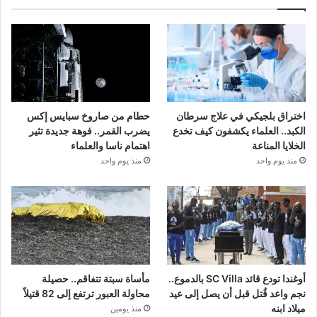
اختراق بلجيكي في علاج سرطان
حطام من صاروخ سبايس إكس
الكبد.. العلماء يكشفون كيف تخدع
يضرب القمر.. فوهة جديدة تثير
الخلايا المناعة
اهتمام ناسا والعلماء
منذ يوم واحد
منذ يوم واحد
أوغندا تودع قائد SC Villa بالدموع..
مأساة سبتة تتفاقم.. حصيلة
نجم واعد قُتل قبل أن يصل إلى عيد
محاولة العبور ترتفع إلى 82 قتيلاً
ميلاد ابنه
منذ يومين