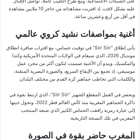
على الشبكات الاجتماعية. ومع طرح الكليب كاملاً، تواصل الإقبال
عليه بشكل لافت، إذ اقتربت مشاهداته من حاجز 10 ملايين مشاهدة
في أقل من أربع وعشرين ساعة.
أغنية بمواصفات نشيد كروي عالمي
‏يأتي إطلاق “Siir Siir” في توقيت حساس، مع اقتراب صافرة انطلاق
مونديال 2026، الذي سيقام في الولايات المتحدة الأمريكية وكندا
والمكسيك. ويبدو أن الأغنية صممت لتكون أكثر من مجرد عمل
موسيقي، إذ تجمع بين الإيقاع السريع، والصورة البصرية المتقنة،
والكلمات التي تخاطب جماهير كرة القدم من مختلف البلدان.
‏ويحضر في العمل المقطع الشهير “Siir Siir”، الذي ارتبط بقوة في
ذاكرة الجماهير المغربية منذ كأس العالم قطر 2022، وتحول حينها
إلى عبارة رمزية رافقت الحماس الكبير الذي صنعه المنتخب
المغربي في تلك النسخة التاريخية.
المغرب حاضر بقوة في الصورة