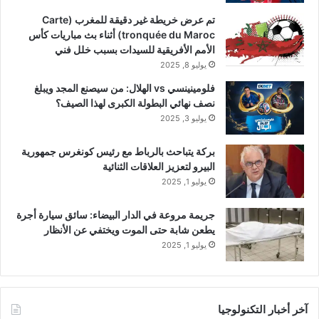
تم عرض خريطة غير دقيقة للمغرب (Carte
tronquée du Maroc) أثناء بث مباريات كأس
الأمم الأفريقية للسيدات بسبب خلل فني
يوليو 8, 2025
فلومينينسي vs الهلال: من سيصنع المجد ويبلغ
نصف نهائي البطولة الكبرى لهذا الصيف؟
يوليو 3, 2025
بركة يتباحث بالرباط مع رئيس كونغرس جمهورية
البيرو لتعزيز العلاقات الثنائية
يوليو 1, 2025
جريمة مروعة في الدار البيضاء: سائق سيارة أجرة
يطعن شابة حتى الموت ويختفي عن الأنظار
يوليو 1, 2025
آخر أخبار التكنولوجيا