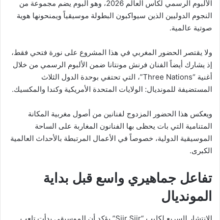
الألبوم الرسمي لكأس العالم 2026، وهو ألبوم يضم مجموعة من
النجوم الدوليين الذين سيواكبون البطولة موسيقياً ويمنحونها هوية
صوتية عالمية.
‏ولا يقتصر الحضور المغربي في هذا المشروع على نورة فتحي فقط،
إذ يشارك أيضاً الفنان فرنش مونتانا ضمن الألبوم الرسمي من خلال
أغنية “Three Nations”، التي تحتفي بوحدة الدول الثلاث
المستضيفة للمونديال: الولايات المتحدة الأمريكية وكندا والمكسيك.
‏ويعكس هذا الحضور المزدوج لفنانين من أصول مغربية المكانة
المتنامية التي بات يحظى بها الفنانون المغاربة على الساحة
الموسيقية الدولية، خصوصاً في الأعمال المرتبطة بالأحداث العالمية
الكبرى.
تفاعل جماهيري واسع قبل بداية
المونديال
‏الانتشار السريع لكليب “Siir Siir” يؤكد أن الموسيقى بدأت تلعب