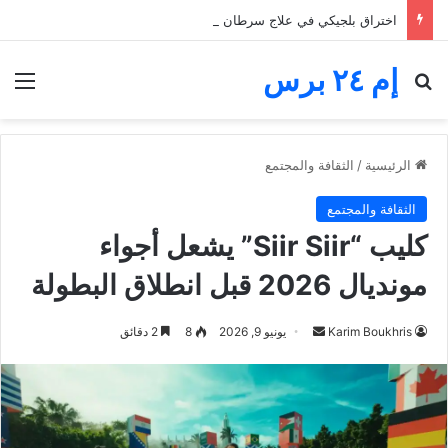
اختراق بلجيكي في علاج سرطان الكبد.. العلماء يكشفون كيف تخدع الخلايا المناعة
إم ٢٤ برس
بحث عن
الق
الرئيسية
/
الثقافة والمجتمع
الثقافة والمجتمع
كليب “Siir Siir” يشعل أجواء
مونديال 2026 قبل انطلاق البطولة
أرسل
Karim Boukhris
يونيو 9, 2026
8
2 دقائق
بريدا
إلكترونيا