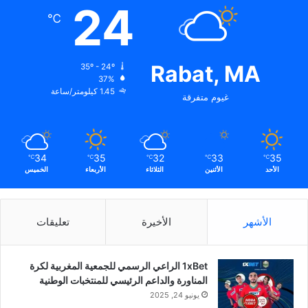
24
℃
Rabat, MA
35º - 24º
37%
1.45 كيلومتر/ساعة
غيوم متفرقة
34
35
32
33
35
℃
℃
℃
℃
℃
الأحد
الأثنين
الثلاثاء
الأربعاء
الخميس
الأشهر
الأخيرة
تعليقات
1xBet الراعي الرسمي للجمعية المغربية لكرة
المناورة والداعم الرئيسي للمنتخبات الوطنية
يونيو 24, 2025