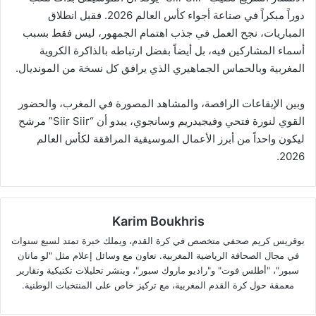
دوراً مبكراً في صناعة أجواء كأس العالم 2026. فقبل انطلاق
المباريات، نجح العمل في جذب اهتمام الجمهور، ليس فقط بسبب
أسماء المشاركين فيه، بل أيضاً بفضل ارتباطه بالذاكرة الكروية
المغربية وبالحماس الجماهيري الذي يرافق كل نسخة من المونديال.
‏وبين الإيقاعات الراقصة، والمشاهد المصورة في المغرب، والحضور
القوي لنورة فتحي وفيجيدريم وسانجوي، يبدو أن “Siir Siir” مرشح
ليكون واحداً من أبرز الأعمال الموسيقية المرافقة لكأس العالم
2026.
Karim Boukhris
بوقريس كريم صحفي متخصص في كرة القدم، ويملك خبرة تمتد لسبع سنوات
في مجال الصحافة الرياضية المغربية. تعاون مع وسائل إعلام مثل "لو ماتان
سبور"، "أطلس فوت" و"راديو ماروك سبور"، وينشر تحليلات تكتيكية وتقارير
معمقة حول كرة القدم المغربية، مع تركيز خاص على المنتخبات الوطنية.