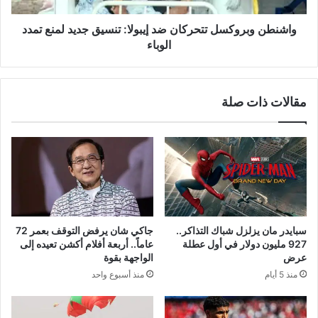
تمدد
الوباء
واشنطن وبروكسل تتحركان ضد إيبولا: تنسيق جديد لمنع تمدد
الوباء
مقالات ذات صلة
سبايدر مان يزلزل شباك التذاكر..
جاكي شان يرفض التوقف بعمر 72
927 مليون دولار في أول عطلة
عاماً.. أربعة أفلام أكشن تعيده إلى
عرض
الواجهة بقوة
منذ 5 أيام
منذ أسبوع واحد