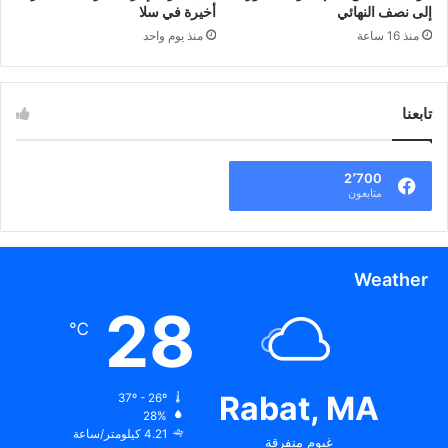
إلى نصف النهائي
أخيرة في سلا
منذ 16 ساعة
منذ يوم واحد
تابعنا
2٬700
متابعون
Weather
28
℃
Rabat, MA
37º - 26º
28%
4.21 كيلومتر/ساعة
غيوم متفرقة