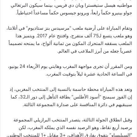
مواطنيه هيسل ستيغسترا ويان دي فريس، بينما سيكون البرتغالي
جواو بينيرو حكماً رابعاً، وبرونو جيسوس حكماً مساعداً احتياطياً.
وتقام المباراة على أرضية ملعب “مرسيدس بنز ستاديوم” في أتلانتا،
وهو ملعب يتسع لـ75 ألف متفرج، وافتتح عام 2017. ويتميز هذا
الملعب بسقفه المتحرك المكون من ثمانية ألواح، ما يمنحه تصميماً
عصرياً جعله من أبرز الملاعب في العالم.
ومن المقرر أن تجرى مواجهة المغرب وهايتي يوم الأربعاء 24 يونيو،
في الساعة الحادية عشرة ليلاً بتوقيت المغرب.
وتعد هذه المباراة محطة حاسمة بالنسبة إلى المنتخب المغربي، إذ
إن الفوز سيمنح “أسود الأطلس” بطاقة التأهل إلى دور الـ32، كما
سيبقيهم في دائرة المنافسة على صدارة المجموعة الثالثة.
وقبل انطلاق الجولة الثالثة، يتصدر المنتخب البرازيلي المجموعة
برصيد أربع نقاط، وهو الرصيد نفسه الذي يملكه المغرب، لكن
“السيليساو” يتفوق بفارق الأهداف، +3 مقابل +1 للمنتخب الوطني.