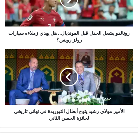
هل
يهدي
زملاءه
سيارات
رولز
رونالدو يشعل الجدل قبل المونديال.. هل يهدي زملاءه سيارات
رويس؟
رولز رويس؟
الأمير
مولاي
رشيد
يتوج
أبطال
التبوريدة
في
نهائي
تاريخي
لجائزة
الأمير مولاي رشيد يتوج أبطال التبوريدة في نهائي تاريخي
الحسن
لجائزة الحسن الثاني
الثاني