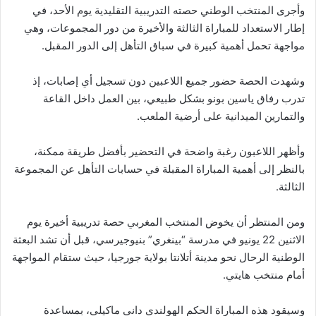
وأجرى المنتخب الوطني حصته التدريبية التقليدية يوم الأحد، في
إطار الاستعداد للمباراة الثالثة والأخيرة من دور المجموعات، وهي
مواجهة تحمل أهمية كبيرة في سباق التأهل إلى الدور المقبل.
وشهدت الحصة حضور جميع اللاعبين دون تسجيل أي إصابات، إذ
تدرب رفاق ياسين بونو بشكل طبيعي، بين العمل داخل القاعة
والتمارين الميدانية على أرضية الملعب.
وأظهر اللاعبون رغبة واضحة في التحضير بأفضل طريقة ممكنة،
بالنظر إلى أهمية المباراة المقبلة في حسابات التأهل عن المجموعة
الثالثة.
ومن المنتظر أن يخوض المنتخب المغربي حصة تدريبية أخيرة يوم
الاثنين 22 يونيو في مدرسة “بينغري” بنيوجيرسي، قبل أن تشد البعثة
الوطنية الرحال نحو مدينة أتلانتا بولاية جورجيا، حيث ستقام المواجهة
أمام منتخب هايتي.
وسيقود هذه المباراة الحكم الهولندي داني ماكيلي، بمساعدة