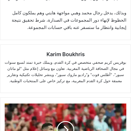
وبذلك، يدخل رجال محمد وهبي مواجهة هايتي وهم يملكون كامل
الحظوظ لإنهاء دور المجموعات في الصدارة، شرط تحقيق نتيجة
إيجابية وانتظار ما ستسفر عنه باقي حسابات المجموعة.
Karim Boukhris
بوقريس كريم صحفي متخصص في كرة القدم، ويملك خبرة تمتد لسبع سنوات
في مجال الصحافة الرياضية المغربية. تعاون مع وسائل إعلام مثل "لو ماتان
سبور"، "أطلس فوت" و"راديو ماروك سبور"، وينشر تحليلات تكتيكية وتقارير
معمقة حول كرة القدم المغربية، مع تركيز خاص على المنتخبات الوطنية.
رونالدو
يشعل
الجدل
قبل
المونديال..