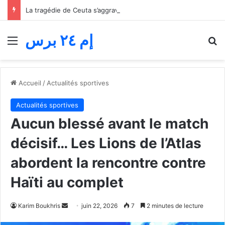
La tragédie de Ceuta s’aggrave… Le bilan de la tentative de franchissement s’élève désormais à 82 morts
إم ٢٤ برس
Menu
R
Accueil
/
Actualités sportives
Actualités sportives
Aucun blessé avant le match
décisif… Les Lions de l’Atlas
abordent la rencontre contre
Haïti au complet
Envoyer
Karim Boukhris
juin 22, 2026
7
2 minutes de lecture
un