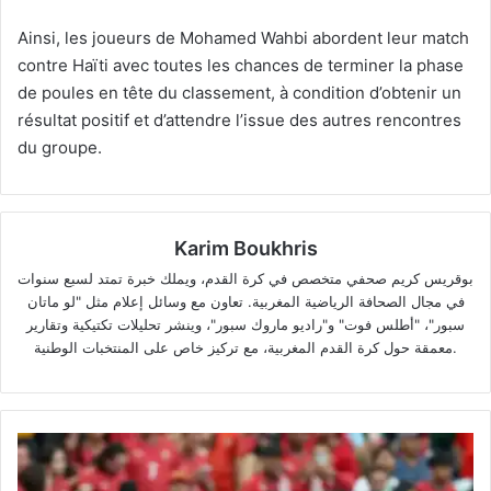
Ainsi, les joueurs de Mohamed Wahbi abordent leur match
contre Haïti avec toutes les chances de terminer la phase
de poules en tête du classement, à condition d’obtenir un
résultat positif et d’attendre l’issue des autres rencontres
du groupe.
Karim Boukhris
بوقريس كريم صحفي متخصص في كرة القدم، ويملك خبرة تمتد لسبع سنوات
في مجال الصحافة الرياضية المغربية. تعاون مع وسائل إعلام مثل "لو ماتان
سبور"، "أطلس فوت" و"راديو ماروك سبور"، وينشر تحليلات تكتيكية وتقارير
معمقة حول كرة القدم المغربية، مع تركيز خاص على المنتخبات الوطنية.
Ronaldo
suscite
la