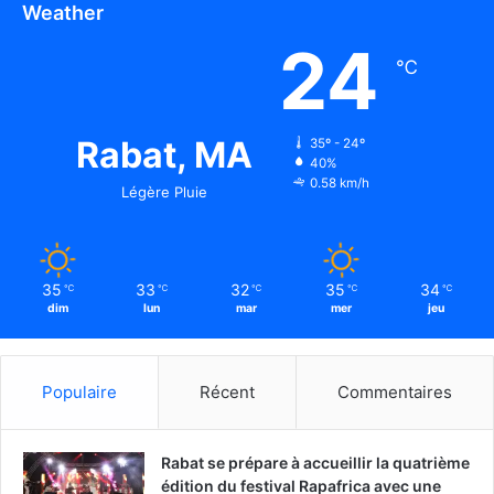
Weather
24
℃
Rabat, MA
35º - 24º
40%
0.58 km/h
Légère Pluie
35
33
32
35
34
℃
℃
℃
℃
℃
dim
lun
mar
mer
jeu
Populaire
Récent
Commentaires
Rabat se prépare à accueillir la quatrième
édition du festival Rapafrica avec une