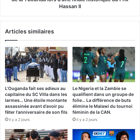
lors
Hassan II
d'une
finale
historique
Articles similaires
du
Prix
Hassan
II
L’Ouganda fait ses adieux au
Le Nigeria et la Zambie se
capitaine du SC Villa dans les
qualifient dans un groupe de
larmes… Une étoile montante
folie… La différence de buts
assassinée avant d’avoir pu
élimine le Malawi du tournoi
fêter l’anniversaire de son fils
féminin de la CAN.
il y a 2 jours
il y a 2 jours