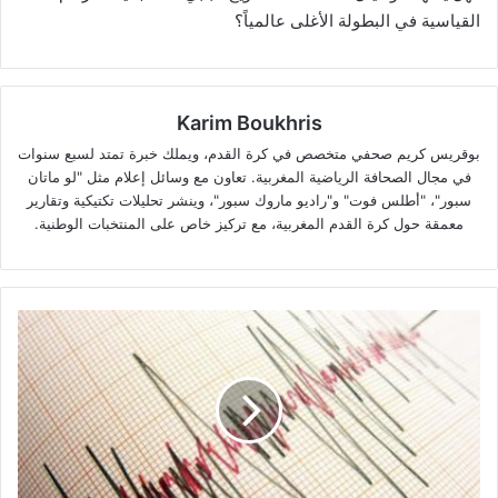
القياسية في البطولة الأغلى عالمياً؟
Karim Boukhris
بوقريس كريم صحفي متخصص في كرة القدم، ويملك خبرة تمتد لسبع سنوات
في مجال الصحافة الرياضية المغربية. تعاون مع وسائل إعلام مثل "لو ماتان
سبور"، "أطلس فوت" و"راديو ماروك سبور"، وينشر تحليلات تكتيكية وتقارير
معمقة حول كرة القدم المغربية، مع تركيز خاص على المنتخبات الوطنية.
هزة
أرضية
تضرب
جنوب
شرق
تونس..
جرجيس
تسجل