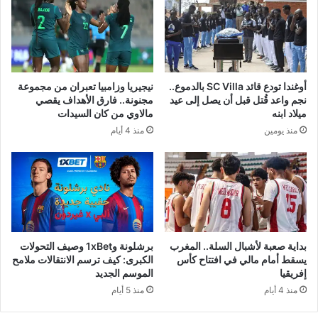
أوغندا تودع قائد SC Villa بالدموع..
نيجيريا وزامبيا تعبران من مجموعة
نجم واعد قُتل قبل أن يصل إلى عيد
مجنونة.. فارق الأهداف يقصي
ميلاد ابنه
مالاوي من كان السيدات
منذ يومين
منذ 4 أيام
بداية صعبة لأشبال السلة.. المغرب
برشلونة و1xBet وصيف التحولات
يسقط أمام مالي في افتتاح كأس
الكبرى: كيف ترسم الانتقالات ملامح
إفريقيا
الموسم الجديد
منذ 4 أيام
منذ 5 أيام