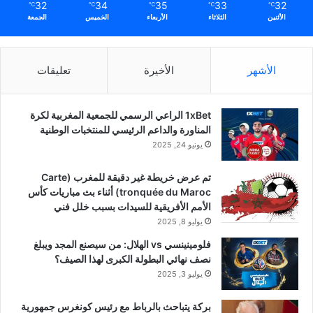
32
34
35
33
32
℃
℃
℃
℃
℃
الأثنين
الثلاثاء
الأربعاء
الخميس
الجمعة
الأشهر
الأخيرة
تعليقات
1xBet الراعي الرسمي للجمعية المغربية لكرة
المناورة والداعم الرئيسي للمنتخبات الوطنية
يونيو 24, 2025
تم عرض خريطة غير دقيقة للمغرب (Carte
tronquée du Maroc) أثناء بث مباريات كأس
الأمم الأفريقية للسيدات بسبب خلل فني
يوليو 8, 2025
فلومينينسي vs الهلال: من سيصنع المجد ويبلغ
نصف نهائي البطولة الكبرى لهذا الصيف؟
يوليو 3, 2025
بركة يتباحث بالرباط مع رئيس كونغرس جمهورية