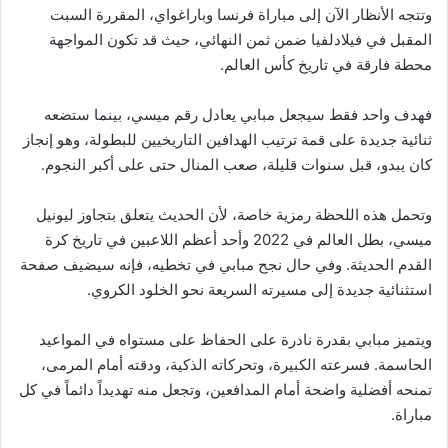
وتتجه الأنظار الآن إلى مباراة فرنسا وباراغواي، المقررة السبت
المقبل في فيلادلفيا ضمن ثمن النهائي، حيث قد تكون المواجهة
محطة فارقة في تاريخ كأس العالم.
فهدف واحد فقط سيجعل مبابي يعادل رقم ميسي، بينما ستضعه
ثنائية جديدة على قمة ترتيب الهدافين التاريخيين للبطولة، وهو إنجاز
كان يبدو، قبل سنوات قليلة، صعب المنال حتى على أكبر النجوم.
وتحمل هذه اللحظة رمزية خاصة، لأن الحديث يتعلق بتجاوز ليونيل
ميسي، بطل العالم في 2022 وأحد أعظم اللاعبين في تاريخ كرة
القدم الحديثة. وفي حال نجح مبابي في تخطيه، فإنه سيضيف صفحة
استثنائية جديدة إلى مسيرته السريعة نحو الخلود الكروي.
ويتميز مبابي بقدرة نادرة على الحفاظ على مستواه في المواعيد
الحاسمة. فسرعته الكبيرة، وتحركاته الذكية، ودقته أمام المرمى،
تمنحه أفضلية واضحة أمام المدافعين، وتجعل منه تهديداً دائماً في كل
مباراة.