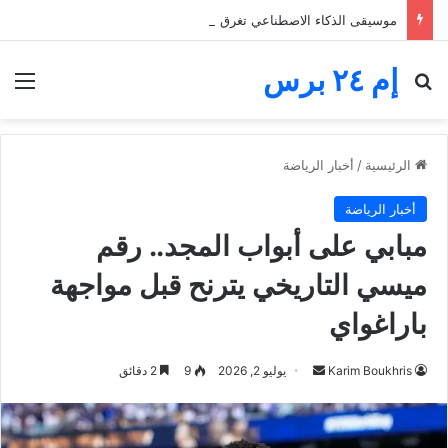
موسيقى الذكاء الاصطناعي تغرق المنصات.. الفنانون يخوضون معركة البقاء والأجور
إم ٢٤ برس
بحث عن
الق
الرئيسية
/
أخبار الرياضة
أخبار الرياضة
مبابي على أبواب المجد.. رقم
ميسي التاريخي يترنح قبل مواجهة
باراغواي
أرسل
Karim Boukhris
يوليو 2, 2026
9
2 دقائق
بريدا
إلكترونيا