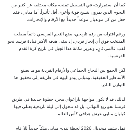
كما أن استمراريته في التسجيل تمنحه مكانة مختلفة عن كثير من
النجوم الذين يمرون بنسخ قوية وأخرى أقل تأثيراً. أما مبابي، فقد
جعل من كل مونديال موعداً جديداً مع الأرقام والإنجازات.
ورغم اقترابه من رقم تاريخي، يضع النجم الفرنسي دائماً مصلحة
المنتخب فوق أي إنجاز فردي، إذ يبقى هدفه الأكبر قيادة فرنسا نحو
لقب عالمي ثانٍ، وتعزيز مكانة هذا الجيل في تاريخ كرة القدم
الفرنسية.
لكن الجمع بين النجاح الجماعي والأرقام الفردية هو ما يصنع
الأساطير الحقيقية، ومبابي يبدو اليوم في طريقه إلى تحقيق هذا
التوازن النادر.
لذلك، قد لا تكون مواجهة باراغواي مجرد خطوة جديدة في طريق
فرنسا نحو ربع النهائي، بل قد تتحول إلى ليلة تاريخية يعتلي فيها
كيليان مبابي عرش هدافي كأس العالم.
فهل يشهد مونديال 2026 لحظة تتويج مبابي ملكاً جديداً للأرقام