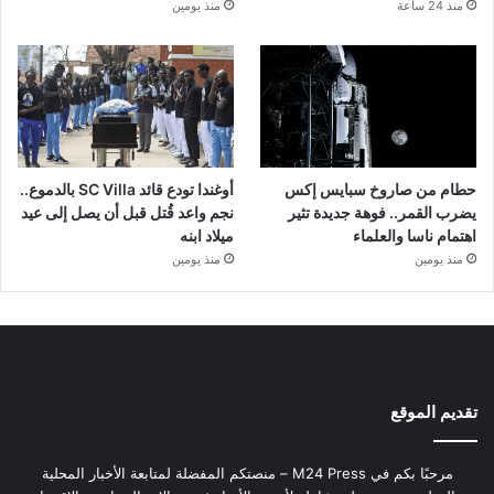
منذ 24 ساعة
منذ يومين
حطام من صاروخ سبايس إكس
أوغندا تودع قائد SC Villa بالدموع..
يضرب القمر.. فوهة جديدة تثير
نجم واعد قُتل قبل أن يصل إلى عيد
اهتمام ناسا والعلماء
ميلاد ابنه
منذ يومين
منذ يومين
تقديم الموقع
مرحبًا بكم في M24 Press – منصتكم المفضلة لمتابعة الأخبار المحلية