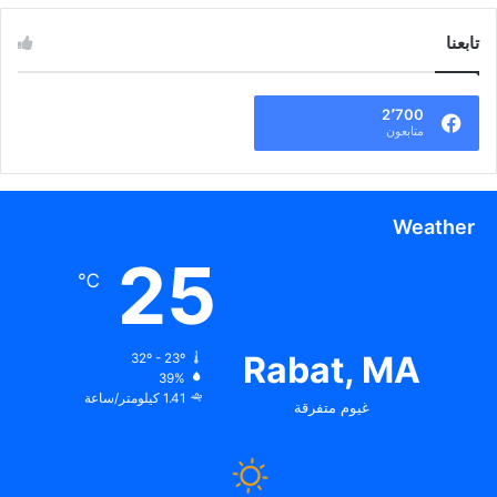
تابعنا
2٬700
متابعون
Weather
25
℃
Rabat, MA
32º - 23º
39%
1.41 كيلومتر/ساعة
غيوم متفرقة