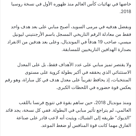
خاضها في نهائيات كأس العالم منذ ظهوره الأول في نسخة روسيا
2018.
وبفضل هدفيه في مرمى السويد، أصبح مبابي على بعد هدف واحد
فقط من معادلة الرقم التاريخي المسجل باسم الأرجنتيني ليونيل
ميسي، صاحب 19 هدفاً في المونديال، وعلى بعد هدفين من الانفراد
بصدارة الهدافين التاريخيين للمسابقة.
ولا يقتصر تميز مبابي على عدد الأهداف فقط، بل على المعدل
الاستثنائي الذي يحققه في أكبر بطولة كروية على مستوى
المنتخبات، إذ يحافظ تقريباً على معدل هدف في كل مباراة، وهو رقم
يعكس قوة حضوره في اللحظات الكبرى.
ومنذ مونديال 2018، حين ساهم بقوة في تتويج فرنسا باللقب
العالمي، لم يتراجع تأثير مبابي في البطولة. ففي كل نسخة، يجد قائد
“الديوك” طريقه إلى الشباك، ويثبت أنه لاعب قادر على صناعة
الفارق مهما كانت قوة المنافس أو ضغط الموعد.