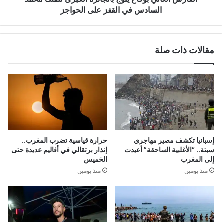
القفز
السادس في القفز على الحواجز
على
الحواجز
مقالات ذات صلة
إسبانيا تكشف مصير مهاجري
حرارة قياسية تضرب المغرب..
سبتة.. “الأغلبية الساحقة” أعيدت
إنذار برتقالي في أقاليم عديدة حتى
إلى المغرب
الخميس
منذ يومين
منذ يومين