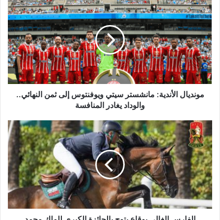
مونديال
الأندية:
مانشستر
سيتي
ويوفنتوس
إلى
ثمن
النهائي..
والوداد
يغادر
مونديال الأندية: مانشستر سيتي ويوفنتوس إلى ثمن النهائي..
المنافسة
والوداد يغادر المنافسة
الفارس
الغالي
بوقاع
يتوج
بالجائزة
الكبرى
للملك
محمد
السادس
في
الفارس الغالي بوقاع يتوج بالجائزة الكبرى للملك محمد