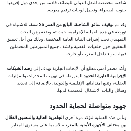
شاحنة مخصصة للنقل الدولي للبضائع، قادمة من إحدى دول إفريقيا
جنوب الصحراء، وتحمل لوحات ترقيم مغربية.
وقد تم
توقيف سائق الشاحنة، البالغ من العمر 25 سنة
، للاشتباه في
تورطه في هذه العملية الإجرامية، حيث تم وضعه رهن البحث
التمهيدي تحت إشراف النيابة العامة المختصة، وذلك من أجل تعميق
التحقيق حول خلفيات القضية وكشف جميع المتورطين المحتملين
فيها، سواء داخل المغرب أو خارجه.
وأكد مصدر أمني مطلع أن الأبحاث الجارية تهدف إلى
رصد الشبكات
الإجرامية العابرة للحدود
المتورطة في تهريب المخدرات والمؤثرات
العقلية، وتتبع امتداداتها الإقليمية والدولية، بالإضافة إلى تحديد
وسائل وآليات الاشتغال المعتمدة لديها.
جهود متواصلة لحماية الحدود
وتأتي هذه العملية لتؤكد مرة أخرى
الجاهزية العالية والتنسيق الفعّال
بين مختلف الأجهزة الأمنية بالمغرب
، لاسيما على مستوى المعابر