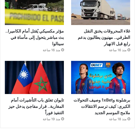
غلاء المحروقات يخنق النقل
مؤثر مكسيكي يُقتل أمام الكاميرا..
الطرقي.. مهنيون يطالبون بدعم
بث مباشر يتحول إلى مأساة في
رابع قبل الانهيار
سينالوا
منذ 16 ساعة
منذ 16 ساعة
برشلونة و1xBet وصيف التحولات
تايوان تغلق باب التأشيرات أمام
الكبرى: كيف ترسم الانتقالات
المغاربة.. قرار مفاجئ يدخل حيز
ملامح الموسم الجديد
التنفيذ فوراً
منذ 18 ساعة
منذ 19 ساعة