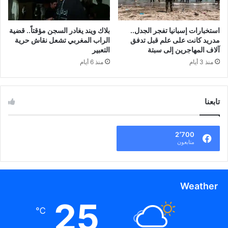
استخبارات إسبانيا تفجر الجدل..
بلاك ويند يغادر السجن مؤقتاً.. قضية
مدريد كانت على علم قبل تدفق
الراب المغربي تشعل نقاش حرية
آلاف المهاجرين إلى سبتة
التعبير
منذ 3 أيام
منذ 6 أيام
تابعنا
2٬700
متابعون
Weather
25
℃