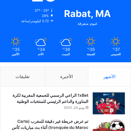
Rabat, MA
37º - 25º
29%
0.72 كيلومتر/ساعة
غيوم متفرقة
35
34
36
35
37
℃
℃
℃
℃
℃
الخميس
الجمعة
السبت
الأحد
الأثنين
الأشهر
الأخيرة
تعليقات
1xBet الراعي الرسمي للجمعية المغربية لكرة
المناورة والداعم الرئيسي للمنتخبات الوطنية
يونيو 24, 2025
تم عرض خريطة غير دقيقة للمغرب (Carte
tronquée du Maroc) أثناء بث مباريات كأس