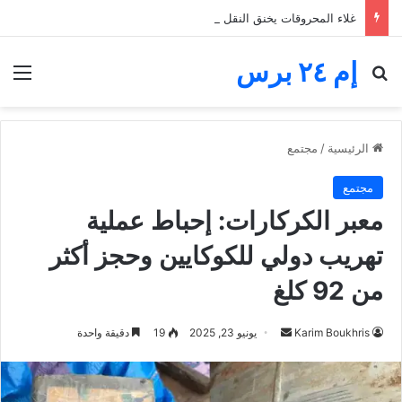
غلاء المحروقات يخنق النقل الطرقي.. مهنيون يطالبون بدعم رابع قبل الانهيار
إم ٢٤ برس
بحث عن
الق
الرئيسية
/
مجتمع
مجتمع
معبر الكركارات: إحباط عملية
تهريب دولي للكوكايين وحجز أكثر
من 92 كلغ
أرسل
Karim Boukhris
يونيو 23, 2025
19
دقيقة واحدة
بريدا
إلكترونيا