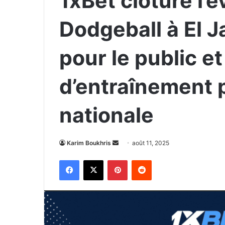
1xBet clôture l
Dodgeball à El J
pour le public e
d’entraînement p
nationale
Envoyer
Karim Boukhris
août 11, 2025
un
Facebook
X
Pinterest
Reddit
courriel