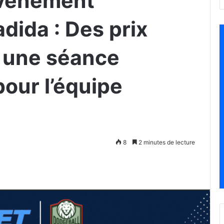
’événement
adida : Des prix
t une séance
our l’équipe
8
2 minutes de lecture