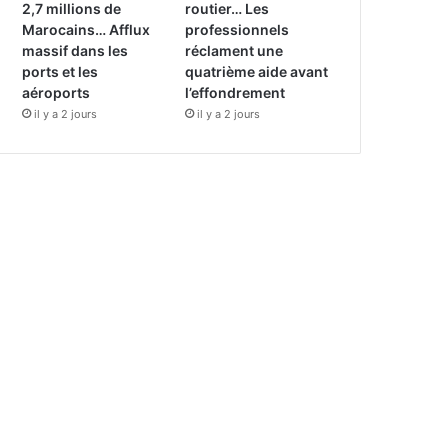
2,7 millions de
routier… Les
Marocains… Afflux
professionnels
massif dans les
réclament une
ports et les
quatrième aide avant
aéroports
l’effondrement
il y a 2 jours
il y a 2 jours