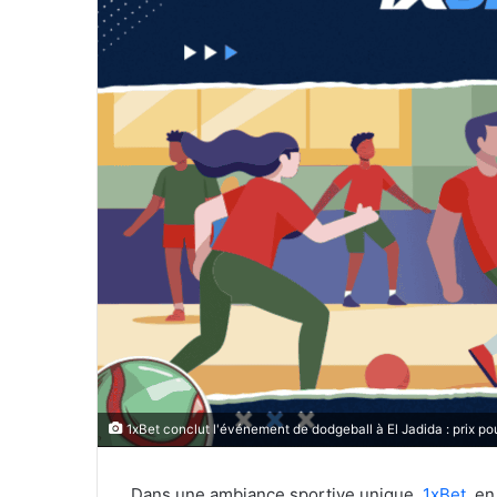
1xBet conclut l'événement de dodgeball à El Jadida : prix po
Dans une ambiance sportive unique,
1xBet
, en