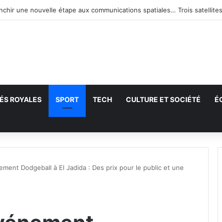
anchir une nouvelle étape aux communications spatiales… Trois satellites
ÉS ROYALES
SPORT
TECH
CULTURE ET SOCIÉTÉ
É
echercher
nement Dodgeball à El Jadida : Des prix pour le public et une