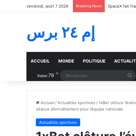
vendredi, août 7 2026
Breaking News
SpaceX fait fr
إم ٢٤ برس
ACCUEIL
MONDE
POLITIQUE
ACTUALIT
℉
79
R
Rabat
Accueil
/
Actualités sportives
/
1xBet clôture l’évé
séance d’entraînement pour l’équipe nationale
Actualités sportives