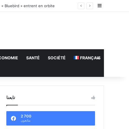
Sidebar (barr
 « Bluebird » entrent en orbite
CONOMIE
SANTÉ
SOCIÉTÉ
FRANÇAIS
تابعنا
2 700
متابعون