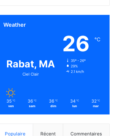
Weather
26
℃
Rabat, MA
35º - 26º
29%
2.1 km/h
Ciel Clair
35
36
36
34
32
℃
℃
℃
℃
℃
ven
sam
dim
lun
mar
Populaire
Récent
Commentaires