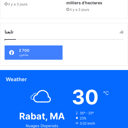
milliers d’hectares
il y a 3 jours
il y a 3 jours
تابعنا
2 700
متابعون
Weather
30
℃
Rabat, MA
35º - 25º
23%
3.02 km/h
Nuages Dispersés