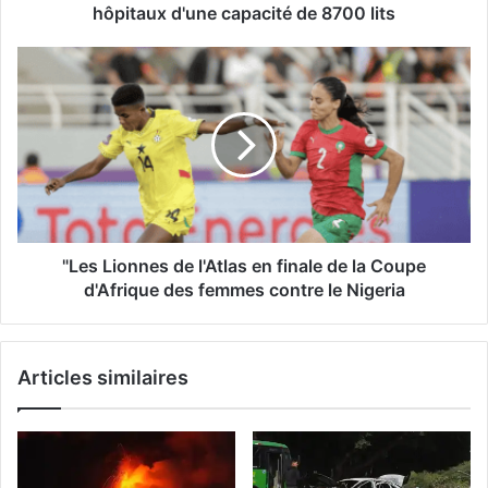
capacité
hôpitaux d'une capacité de 8700 lits
de
8700
"Les
lits
Lionnes
de
l'Atlas
en
finale
de
la
Coupe
d'Afrique
"Les Lionnes de l'Atlas en finale de la Coupe
des
d'Afrique des femmes contre le Nigeria
femmes
contre
le
Articles similaires
Nigeria