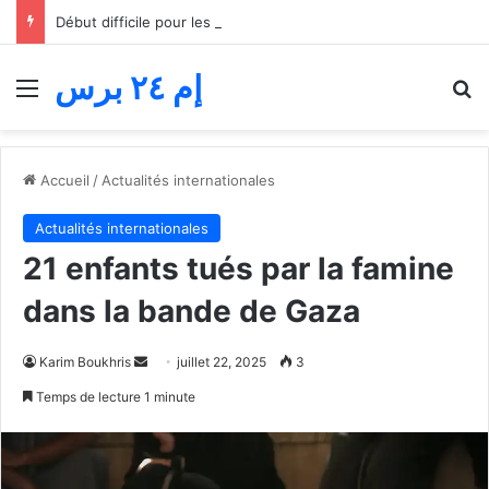
Début difficile pour les « jeunes lions » du basket… Le Maroc s’incline face au Mali lors du match d’ouverture de la Coupe d’Afrique des nations
إم ٢٤ برس
Menu
R
Accueil
/
Actualités internationales
Actualités internationales
21 enfants tués par la famine
dans la bande de Gaza
Envoyer
Karim Boukhris
juillet 22, 2025
3
un
Temps de lecture 1 minute
courriel