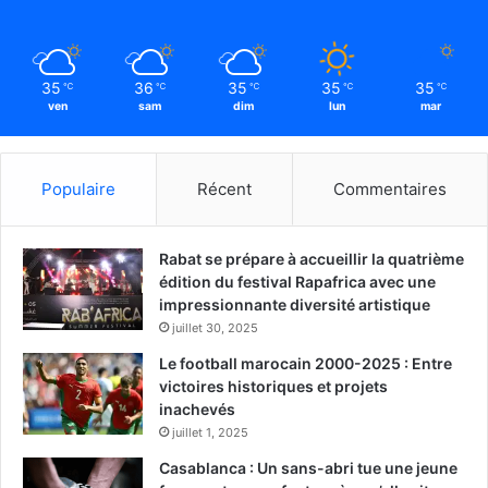
35
36
35
35
35
℃
℃
℃
℃
℃
ven
sam
dim
lun
mar
Populaire
Récent
Commentaires
Rabat se prépare à accueillir la quatrième
édition du festival Rapafrica avec une
impressionnante diversité artistique
juillet 30, 2025
Le football marocain 2000-2025 : Entre
victoires historiques et projets
inachevés
juillet 1, 2025
Casablanca : Un sans-abri tue une jeune