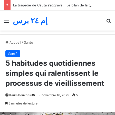
La tragédie de Ceuta s’aggrave… Le bilan de la tentative de franchissement s’élève désormais à 82 morts
إم ٢٤ برس
Menu
R
Accueil
/
Santé
Santé
5 habitudes quotidiennes
simples qui ralentissent le
processus de vieillissement
Envoyer
Karim Boukhris
novembre 16, 2025
5
un
5 minutes de lecture
courriel