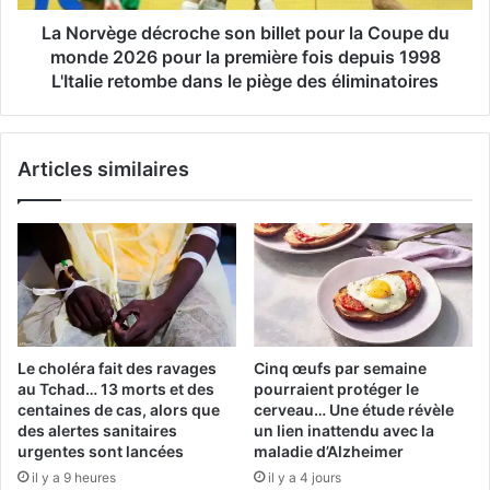
du
monde
La Norvège décroche son billet pour la Coupe du
2026
monde 2026 pour la première fois depuis 1998
pour
L'Italie retombe dans le piège des éliminatoires
la
première
fois
Articles similaires
depuis
1998
L'Italie
retombe
dans
le
piège
des
éliminatoires
Le choléra fait des ravages
Cinq œufs par semaine
au Tchad… 13 morts et des
pourraient protéger le
centaines de cas, alors que
cerveau… Une étude révèle
des alertes sanitaires
un lien inattendu avec la
urgentes sont lancées
maladie d’Alzheimer
il y a 9 heures
il y a 4 jours