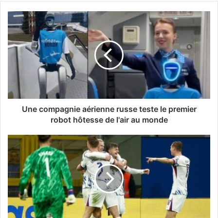
Une
compagnie
aérienne
russe
teste
le
premier
robot
hôtesse
de
Une compagnie aérienne russe teste le premier
l'air
robot hôtesse de l'air au monde
au
monde
La
Norvège
décroche
son
billet
pour
la
Coupe