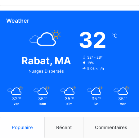
Weather
32
℃
Rabat, MA
32º - 28º
18%
5.08 km/h
Nuages Dispersés
32
35
35
35
35
℃
℃
℃
℃
℃
ven
sam
dim
lun
mar
Populaire
Récent
Commentaires