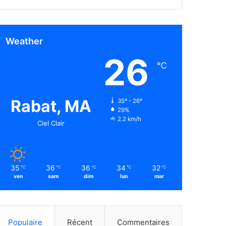
Weather
26
℃
Rabat, MA
35º - 26º
29%
2.2 km/h
Ciel Clair
35
36
36
34
32
℃
℃
℃
℃
℃
ven
sam
dim
lun
mar
Populaire
Récent
Commentaires