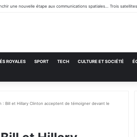
anchir une nouvelle étape aux communications spatiales… Trois satellites
ÉS ROYALES
SPORT
TECH
CULTURE ET SOCIÉTÉ
É
echercher
n : Bill et Hillary Clinton acceptent de témoigner devant le