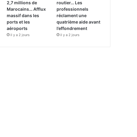
2,7 millions de
routier… Les
Marocains… Afflux
professionnels
massif dans les
réclament une
ports et les
quatrième aide avant
aéroports
l’effondrement
il y a 2 jours
il y a 2 jours