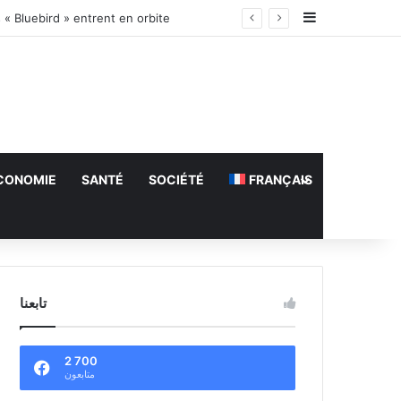
Sidebar (barr
 « Bluebird » entrent en orbite
CONOMIE
SANTÉ
SOCIÉTÉ
FRANÇAIS
تابعنا
2 700
متابعون