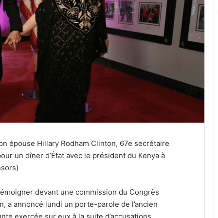
 son épouse Hillary Rodham Clinton, 67e secrétaire
pour un dîner d’État avec le président du Kenya à
nsors)
nt témoigner devant une commission du Congrès
in, a annoncé lundi un porte-parole de l’ancien
nte exercée sur eux à la suite d’accusations