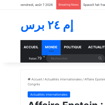
vendredi, août 7 2026
Breaking News
SpaceX fait fr
إم ٢٤ برس
ACCUEIL
MONDE
POLITIQUE
ACTUALIT
℉
79
R
Rabat
Accueil
/
Actualités internationales
/
Affaire Epstei
Congrès
Actualités internationales