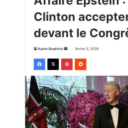
Affaire Epstein : 
Clinton accepte
devant le Congr
Envoyer
Karim Boukhris
février 3, 2026
un
Facebook
X
Pinterest
Reddit
courriel