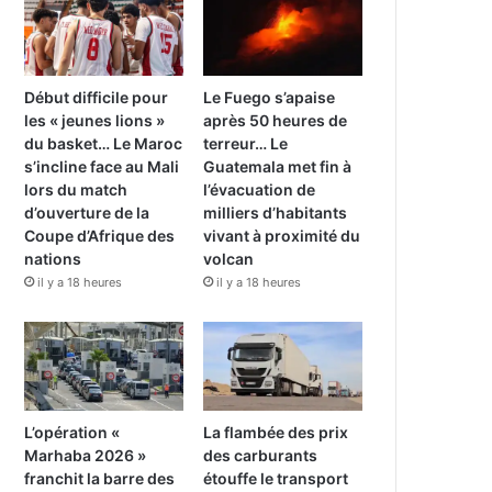
Début difficile pour
Le Fuego s’apaise
les « jeunes lions »
après 50 heures de
du basket… Le Maroc
terreur… Le
s’incline face au Mali
Guatemala met fin à
lors du match
l’évacuation de
d’ouverture de la
milliers d’habitants
Coupe d’Afrique des
vivant à proximité du
nations
volcan
il y a 18 heures
il y a 18 heures
L’opération «
La flambée des prix
Marhaba 2026 »
des carburants
franchit la barre des
étouffe le transport