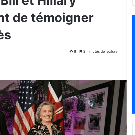
Bill et Hillary
nt de témoigner
ès
6
3 minutes de lecture