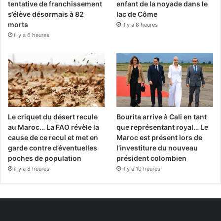
tentative de franchissement
enfant de la noyade dans le
s’élève désormais à 82
lac de Côme
morts
il y a 8 heures
il y a 6 heures
Le criquet du désert recule
Bourita arrive à Cali en tant
au Maroc… La FAO révèle la
que représentant royal… Le
cause de ce recul et met en
Maroc est présent lors de
garde contre d’éventuelles
l’investiture du nouveau
poches de population
président colombien
il y a 8 heures
il y a 10 heures