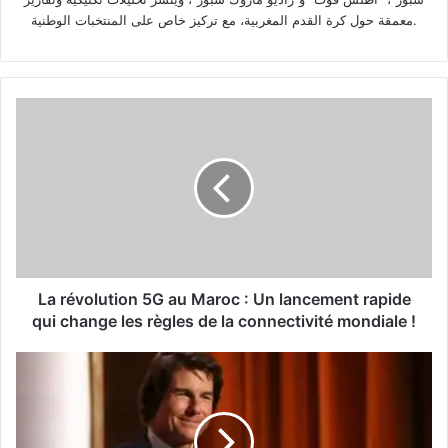
معمقة حول كرة القدم المغربية، مع تركيز خاص على المنتخبات الوطنية.
La
révolution
5G
au
Maroc
:
Un
lancement
rapide
qui
La révolution 5G au Maroc : Un lancement rapide
change
qui change les règles de la connectivité mondiale !
les
règles
Après
de
avoir
la
reçu
connectivité
un
mondiale
Oscar