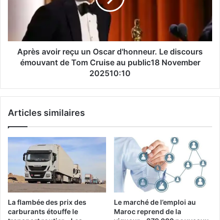
!
d'honneur.
Le
discours
émouvant
de
Après avoir reçu un Oscar d'honneur. Le discours
Tom
émouvant de Tom Cruise au public18 November
Cruise
202510:10
au
public18
November
Articles similaires
202510:10
La flambée des prix des
Le marché de l’emploi au
carburants étouffe le
Maroc reprend de la