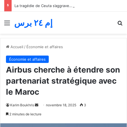
La tragédie de Ceuta s’aggrave… Le bilan de la tentative de franchissement s’élève désormais à 82 morts
إم ٢٤ برس
Menu
R
Accueil
/
Économie et affaires
Économie et affaires
Airbus cherche à étendre son
partenariat stratégique avec
le Maroc
Envoyer
Karim Boukhris
novembre 18, 2025
3
un
2 minutes de lecture
courriel