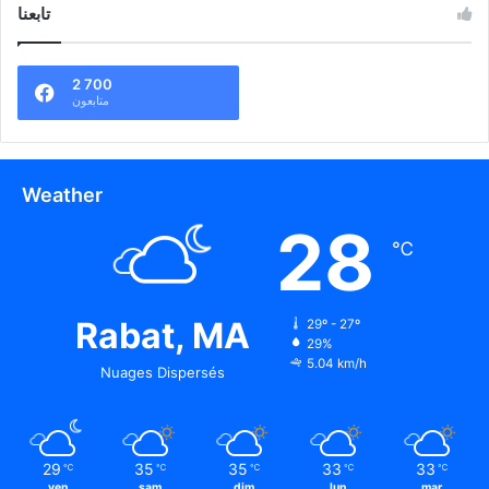
تابعنا
2 700
متابعون
Weather
28
℃
Rabat, MA
29º - 27º
29%
5.04 km/h
Nuages Dispersés
29
35
35
33
33
℃
℃
℃
℃
℃
ven
sam
dim
lun
mar