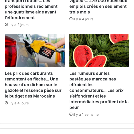
transport routier… Les
vigueur… 279 000 nouveaux
professionnels réclament
emplois créés en seulement
une quatrième aide avant
trois mois
l’effondrement
il y a 4 jours
il y a 2 jours
Les prix des carburants
Les rumeurs sur les
remontent en flèche… Une
pastèques marocaines
hausse d’un dirham sur le
effraient les
gazole et l’essence pèse sur
consommateurs… Les prix
le budget des Marocains
s’effondrent et les
intermédiaires profitent de la
il y a 4 jours
peur
il y a 1 semaine