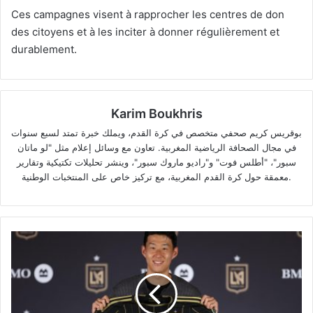
Ces campagnes visent à rapprocher les centres de don
des citoyens et à les inciter à donner régulièrement et
durablement.
Karim Boukhris
بوقريس كريم صحفي متخصص في كرة القدم، ويملك خبرة تمتد لسبع سنوات
في مجال الصحافة الرياضية المغربية. تعاون مع وسائل إعلام مثل "لو ماتان
سبور"، "أطلس فوت" و"راديو ماروك سبور"، وينشر تحليلات تكتيكية وتقارير
معمقة حول كرة القدم المغربية، مع تركيز خاص على المنتخبات الوطنية.
Son
Heung-
min
s'installe
à
Los