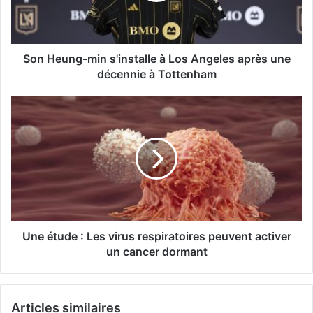
Angeles
après
une
décennie
Son Heung-min s'installe à Los Angeles après une
à
décennie à Tottenham
Tottenham
Une
étude
:
Les
virus
respiratoires
peuvent
activer
un
cancer
Une étude : Les virus respiratoires peuvent activer
dormant
un cancer dormant
Articles similaires