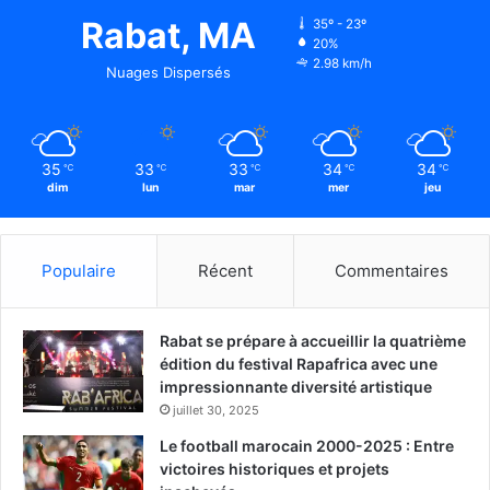
Rabat, MA
35º - 23º
20%
2.98 km/h
Nuages Dispersés
35
33
33
34
34
℃
℃
℃
℃
℃
dim
lun
mar
mer
jeu
Populaire
Récent
Commentaires
Rabat se prépare à accueillir la quatrième
édition du festival Rapafrica avec une
impressionnante diversité artistique
juillet 30, 2025
Le football marocain 2000-2025 : Entre
victoires historiques et projets