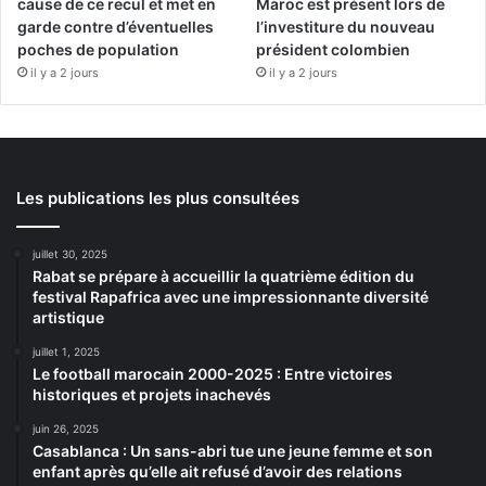
cause de ce recul et met en
Maroc est présent lors de
garde contre d’éventuelles
l’investiture du nouveau
poches de population
président colombien
il y a 2 jours
il y a 2 jours
Les publications les plus consultées
juillet 30, 2025
Rabat se prépare à accueillir la quatrième édition du
festival Rapafrica avec une impressionnante diversité
artistique
juillet 1, 2025
Le football marocain 2000-2025 : Entre victoires
historiques et projets inachevés
juin 26, 2025
Casablanca : Un sans-abri tue une jeune femme et son
enfant après qu’elle ait refusé d’avoir des relations