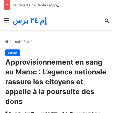
La tragédie de Ceuta s’aggrave… Le bilan de la tentative de franchissement s’élève désormais à 82 morts
إم ٢٤ برس
Menu
R
Accueil
/
Santé
Santé
Approvisionnement en sang
au Maroc : L’agence nationale
rassure les citoyens et
appelle à la poursuite des
dons
Envoyer