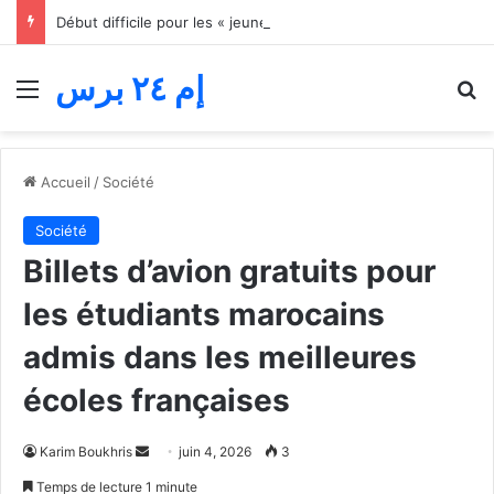
Début difficile pour les « jeunes lions » du basket… Le Maroc s’incline face au Mali lors du match d’ouverture de la Coupe d’Afrique des nations
إم ٢٤ برس
Menu
R
Accueil
/
Société
Société
Billets d’avion gratuits pour
les étudiants marocains
admis dans les meilleures
écoles françaises
Envoyer
Karim Boukhris
juin 4, 2026
3
un
Temps de lecture 1 minute