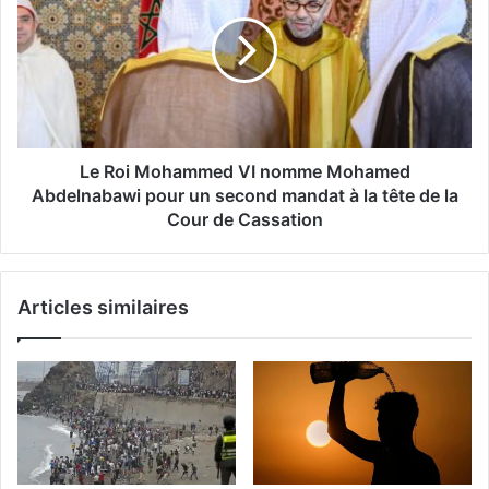
Mohammed
VI
nomme
Mohamed
Abdelnabawi
pour
un
second
Le Roi Mohammed VI nomme Mohamed
mandat
Abdelnabawi pour un second mandat à la tête de la
à
Cour de Cassation
la
tête
de
Articles similaires
la
Cour
de
Cassation