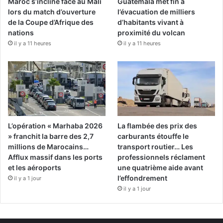
Maroc s’incline face au Mali
Guatemala met fin à
lors du match d’ouverture
l’évacuation de milliers
de la Coupe d’Afrique des
d’habitants vivant à
nations
proximité du volcan
il y a 11 heures
il y a 11 heures
L’opération « Marhaba 2026
La flambée des prix des
» franchit la barre des 2,7
carburants étouffe le
millions de Marocains…
transport routier… Les
Afflux massif dans les ports
professionnels réclament
et les aéroports
une quatrième aide avant
l’effondrement
il y a 1 jour
il y a 1 jour