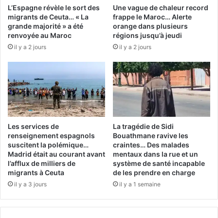
L’Espagne révèle le sort des
Une vague de chaleur record
migrants de Ceuta… « La
frappe le Maroc… Alerte
grande majorité » a été
orange dans plusieurs
renvoyée au Maroc
régions jusqu’à jeudi
il y a 2 jours
il y a 2 jours
Les services de
La tragédie de Sidi
renseignement espagnols
Bouathmane ravive les
suscitent la polémique…
craintes… Des malades
Madrid était au courant avant
mentaux dans la rue et un
l’afflux de milliers de
système de santé incapable
migrants à Ceuta
de les prendre en charge
il y a 3 jours
il y a 1 semaine