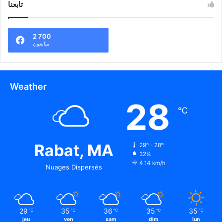
تابعنا
2 700
متابعون
Weather
28
℃
Rabat, MA
29º - 28º
32%
4.14 km/h
Nuages Dispersés
29
35
36
35
35
℃
℃
℃
℃
℃
jeu
ven
sam
dim
lun