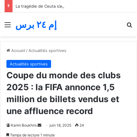
La tragédie de Ceuta s’aggrave… Le bilan de la tentative de franchissement s’élève désormais à 82 morts
إم ٢٤ برس
Menu
R
Accueil
/
Actualités sportives
Actualités sportives
Coupe du monde des clubs
2025 : la FIFA annonce 1,5
million de billets vendus et
une affluence record
Envoyer
Karim Boukhris
juin 18, 2025
24
un
Temps de lecture 1 minute