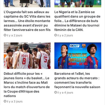
L’Ouganda fait ses adieux au
Le Nigeria et la Zambie se
capitaine du SC Villa dans les
qualifient dans un groupe de
larmes… Une étoile montante
folie… La différence de buts
assassinée avant d’avoir pu
élimine le Malawi du tournoi
fêter l’anniversaire de son fils
féminin de la CAN.
il y a 2 jours
il y a 2 jours
Début difficile pour les «
Barcelone et 1xBet, les
jeunes lions » du basket… Le
grands acteurs du mercato :
Maroc s’incline face au Mali
comment les transferts
lors du match d’ouverture de
façonnent la nouvelle saison
la Coupe d’Afrique des
il y a 4 jours
nations
il y a 3 jours