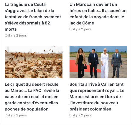
La tragédie de Ceuta
Un Marocain devient un
s’aggrave… Le bilan de la
héros en Italie… Il a sauvé un
tentative de franchissement
enfant de la noyade dans le
s’élève désormais à 82
lac de Côme
morts
il y a 2 jours
il y a 2 jours
Le criquet du désert recule
Bourita arrive à Cali en tant
au Maroc… La FAO révèle la
que représentant royal… Le
cause de ce recul et met en
Maroc est présent lors de
garde contre d’éventuelles
l’investiture du nouveau
poches de population
président colombien
il y a 2 jours
il y a 2 jours