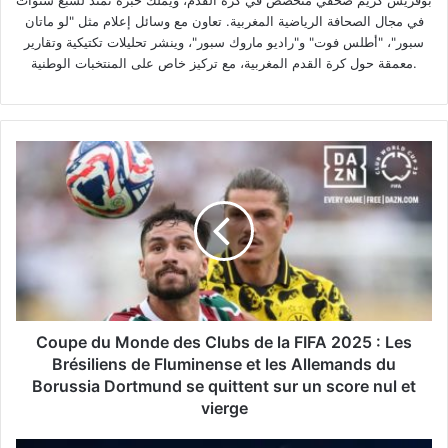
بوقريس كريم صحفي متخصص في كرة القدم، ويملك خبرة تمتد لسبع سنوات
في مجال الصحافة الرياضية المغربية. تعاون مع وسائل إعلام مثل "لو ماتان
سبور"، "أطلس فوت" و"راديو ماروك سبور"، وينشر تحليلات تكتيكية وتقارير
معمقة حول كرة القدم المغربية، مع تركيز خاص على المنتخبات الوطنية.
Coupe
du
Monde
des
Clubs
de
la
FIFA
2025
:
Coupe du Monde des Clubs de la FIFA 2025 : Les
Les
Brésiliens de Fluminense et les Allemands du
Brésiliens
Borussia Dortmund se quittent sur un score nul et
de
vierge
Fluminense
et