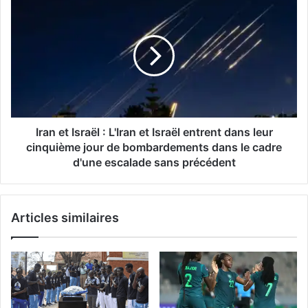
Iran
les
et
Allemands
Israël
du
:
Borussia
L'Iran
Dortmund
et
se
Israël
quittent
entrent
sur
dans
un
leur
Iran et Israël : L'Iran et Israël entrent dans leur
score
cinquième
cinquième jour de bombardements dans le cadre
nul
jour
d'une escalade sans précédent
et
de
vierge
bombardements
dans
Articles similaires
le
cadre
d'une
escalade
sans
précédent