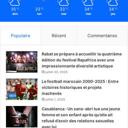
35
33
33
34
34
℃
℃
℃
℃
℃
dim
lun
mar
mer
jeu
Populaire
Récent
Commentaires
Rabat se prépare à accueillir la quatrième
édition du festival Rapafrica avec une
impressionnante diversité artistique
juillet 30, 2025
Le football marocain 2000-2025 : Entre
victoires historiques et projets
inachevés
juillet 1, 2025
Casablanca : Un sans-abri tue une jeune
femme et son enfant après qu’elle ait
refusé d’avoir des relations sexuelles
avec lui