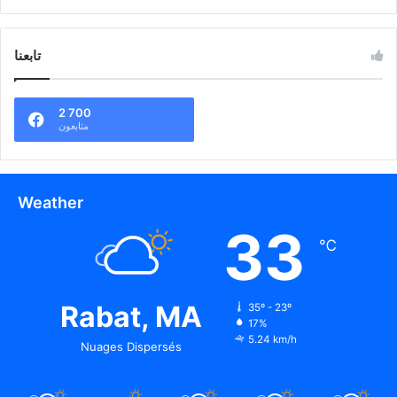
تابعنا
2 700
متابعون
Weather
33
℃
Rabat, MA
35º - 23º
17%
5.24 km/h
Nuages Dispersés