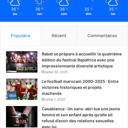
36
36
36
35
35
℃
℃
℃
℃
℃
jeu
ven
sam
dim
lun
Populaire
Récent
Commentaires
Rabat se prépare à accueillir la quatrième
édition du festival Rapafrica avec une
impressionnante diversité artistique
juillet 30, 2025
Le football marocain 2000-2025 : Entre
victoires historiques et projets
inachevés
juillet 1, 2025
Casablanca : Un sans-abri tue une jeune
femme et son enfant après qu’elle ait
refusé d’avoir des relations sexuelles
avec lui