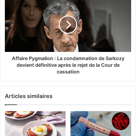
Coupe
Pygmalion
du
:
monde
La
2026
condamnation
de
Sarkozy
devient
définitive
après
Affaire Pygmalion : La condamnation de Sarkozy
le
devient définitive après le rejet de la Cour de
rejet
cassation
de
la
Cour
Articles similaires
de
cassation