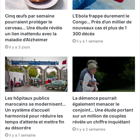
Cinq œufs par semaine
L’Ebola frappe durement le
pourraient protéger le
Congo… Près d’un millier de
cerveau… Une étude révèle
nouveaux cas et plus de 1
un lien inattendu avec la
300 décès
maladie d’Alzheimer
il y a 1 semaine
il y a 3 jours
Les hôpitaux publics
La démence pourrait
marocains se modernisent…
également menacer le
Un système d’accueil
conjoint… Une étude portant
harmonisé pour réduire les
sur un million de couples
temps d’attente et mettre fin
révèle un chiffre inquiétant
au désordre
il y a 2 semaines
il y a 1 semaine