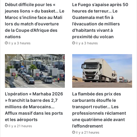
Début difficile pour les «
Le Fuego s’apaise après 50
jeunes lions » du basket… Le
heures de terreur… Le
Maroc s’incline face au Mali
Guatemala met fin à
lors du match d’ouverture
l’évacuation de milliers
de la Coupe d’Afrique des
d’habitants vivant à
nations
proximité du volcan
il y a 3 heures
il y a 3 heures
L’opération « Marhaba 2026
La flambée des prix des
» franchit la barre des 2,7
carburants étouffe le
millions de Marocains…
transport routier… Les
Afflux massif dans les ports
professionnels réclament
et les aéroports
une quatrième aide avant
l’effondrement
il y a 21 heures
il y a 21 heures