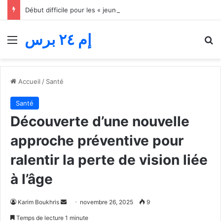
Début difficile pour les « jeunes lions » du basket… Le Maroc s’incline face au Mali lors du match d’ouverture de la Coupe d’Afrique des nations
إم ٢٤ برس
Menu
R
Accueil
/
Santé
Santé
Découverte d’une nouvelle
approche préventive pour
ralentir la perte de vision liée
à l’âge
Envoyer
Karim Boukhris
novembre 26, 2025
9
un
Temps de lecture 1 minute