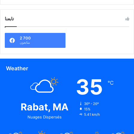
تابعنا
2 700
متابعون
Weather
35
℃
Rabat, MA
36º - 26º
15%
5.41 km/h
Nuages Dispersés