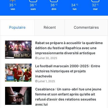
35
36
36
34
32
℃
℃
℃
℃
℃
ven
sam
dim
lun
mar
Populaire
Récent
Commentaires
Rabat se prépare à accueillir la quatrième
édition du festival Rapafrica avec une
impressionnante diversité artistique
juillet 30, 2025
Le football marocain 2000-2025 : Entre
victoires historiques et projets
inachevés
juillet 1, 2025
Casablanca : Un sans-abri tue une jeune
femme et son enfant après qu’elle ait
refusé d’avoir des relations sexuelles
avec lui