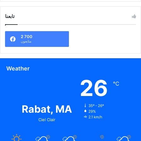
تابعنا
2 700
متابعون
Weather
26
℃
Rabat, MA
35º - 26º
29%
2.1 km/h
Ciel Clair