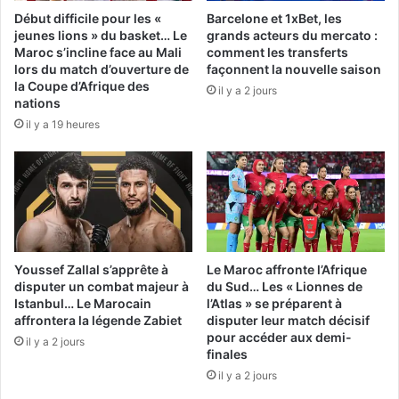
Début difficile pour les «
Barcelone et 1xBet, les
jeunes lions » du basket… Le
grands acteurs du mercato :
Maroc s’incline face au Mali
comment les transferts
lors du match d’ouverture de
façonnent la nouvelle saison
la Coupe d’Afrique des
il y a 2 jours
nations
il y a 19 heures
Youssef Zallal s’apprête à
Le Maroc affronte l’Afrique
disputer un combat majeur à
du Sud… Les « Lionnes de
Istanbul… Le Marocain
l’Atlas » se préparent à
affrontera la légende Zabiet
disputer leur match décisif
pour accéder aux demi-
il y a 2 jours
finales
il y a 2 jours