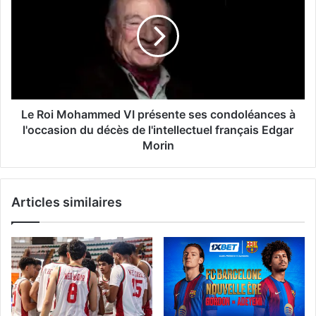
du
Mohammed
mois
VI
d'avril
présente
2026
ses
condoléances
à
l'occasion
du
Le Roi Mohammed VI présente ses condoléances à
décès
l'occasion du décès de l'intellectuel français Edgar
de
Morin
l'intellectuel
français
Edgar
Articles similaires
Morin