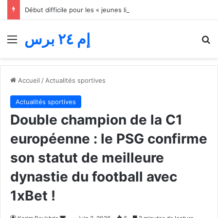
Début difficile pour les « jeunes lions » du basket… Le Maroc s’incline face au Mali lors du match d’ouverture de la Coupe d’Afrique des nations
إم ٢٤ برس
Menu
R
Accueil
/
Actualités sportives
Actualités sportives
Double champion de la C1
européenne : le PSG confirme
son statut de meilleure
dynastie du football avec
1xBet !
Envoyer