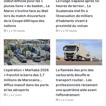
Début difficile pour les «
Le Fuego s’apaise après 50
jeunes lions » du basket… Le
heures de terreur… Le
Maroc s’incline face au Mali
Guatemala met fin à
lors du match d’ouverture
l’évacuation de milliers
de la Coupe d’Afrique des
d’habitants vivant à
nations
proximité du volcan
il y a 19 heures
il y a 19 heures
L’opération « Marhaba 2026
La flambée des prix des
» franchit la barre des 2,7
carburants étouffe le
millions de Marocains…
transport routier… Les
Afflux massif dans les ports
professionnels réclament
et les aéroports
une quatrième aide avant
l’effondrement
il y a 2 jours
il y a 2 jours