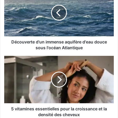
immense
aquifère
d'eau
douce
sous
l'océan
Atlantique
Découverte d'un immense aquifère d'eau douce
sous l'océan Atlantique
5
vitamines
essentielles
pour
la
croissance
et
la
densité
des
5 vitamines essentielles pour la croissance et la
cheveux
densité des cheveux