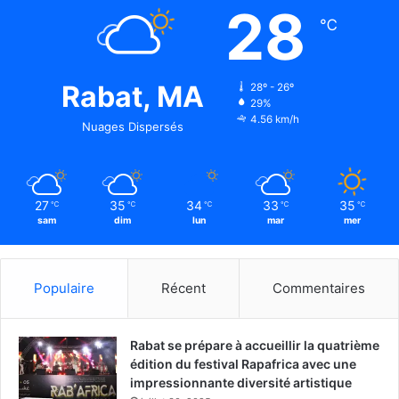
28
℃
Rabat, MA
28º - 26º
29%
4.56 km/h
Nuages Dispersés
27
35
34
33
35
℃
℃
℃
℃
℃
sam
dim
lun
mar
mer
Populaire
Récent
Commentaires
Rabat se prépare à accueillir la quatrième
édition du festival Rapafrica avec une
impressionnante diversité artistique