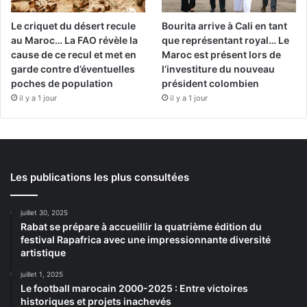
Le criquet du désert recule
Bourita arrive à Cali en tant
au Maroc… La FAO révèle la
que représentant royal… Le
cause de ce recul et met en
Maroc est présent lors de
garde contre d’éventuelles
l’investiture du nouveau
poches de population
président colombien
il y a 1 jour
il y a 1 jour
Les publications les plus consultées
juillet 30, 2025
Rabat se prépare à accueillir la quatrième édition du
festival Rapafrica avec une impressionnante diversité
artistique
juillet 1, 2025
Le football marocain 2000-2025 : Entre victoires
historiques et projets inachevés