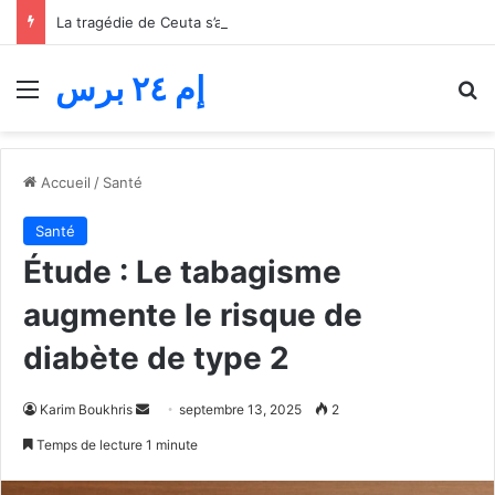
La tragédie de Ceuta s’aggrave… Le bilan de la tentative de franchissement s’élève désormais à 82 morts
إم ٢٤ برس
Menu
R
Accueil
/
Santé
Santé
Étude : Le tabagisme
augmente le risque de
diabète de type 2
Envoyer
Karim Boukhris
septembre 13, 2025
2
un
Temps de lecture 1 minute
courriel