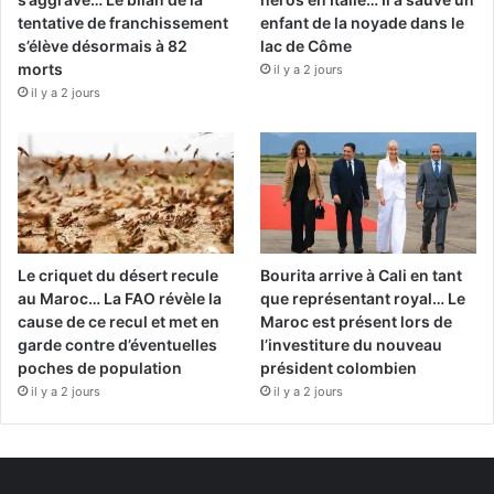
tentative de franchissement
enfant de la noyade dans le
s’élève désormais à 82
lac de Côme
morts
il y a 2 jours
il y a 2 jours
Le criquet du désert recule
Bourita arrive à Cali en tant
au Maroc… La FAO révèle la
que représentant royal… Le
cause de ce recul et met en
Maroc est présent lors de
garde contre d’éventuelles
l’investiture du nouveau
poches de population
président colombien
il y a 2 jours
il y a 2 jours