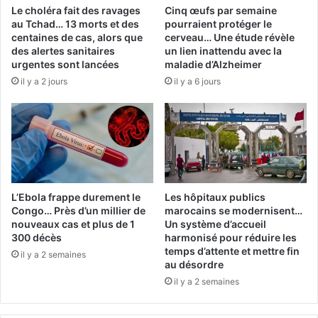
Le choléra fait des ravages
Cinq œufs par semaine
au Tchad… 13 morts et des
pourraient protéger le
centaines de cas, alors que
cerveau… Une étude révèle
des alertes sanitaires
un lien inattendu avec la
urgentes sont lancées
maladie d’Alzheimer
il y a 2 jours
il y a 6 jours
L’Ebola frappe durement le
Les hôpitaux publics
Congo… Près d’un millier de
marocains se modernisent…
nouveaux cas et plus de 1
Un système d’accueil
300 décès
harmonisé pour réduire les
temps d’attente et mettre fin
il y a 2 semaines
au désordre
il y a 2 semaines