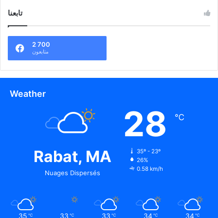
تابعنا
2 700
متابعون
Weather
28
℃
Rabat, MA
35º - 23º
26%
0.58 km/h
Nuages Dispersés
35
33
33
34
34
℃
℃
℃
℃
℃