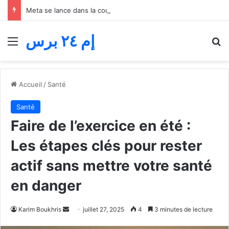
Meta se lance dans la course à la programmation de l’intelligence artificielle… Muse Code défie OpenAI et Anthropic
إم ٢٤ برس
Menu
R
Accueil
/
Santé
Santé
Faire de l’exercice en été :
Les étapes clés pour rester
actif sans mettre votre santé
en danger
Envoyer
Karim Boukhris
juillet 27, 2025
4
3 minutes de lecture
un