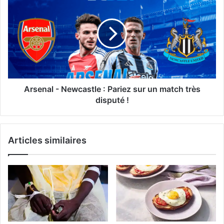
émotionnel
-
croissant
Newcastle
:
Pariez
sur
un
match
très
disputé
Arsenal - Newcastle : Pariez sur un match très
!
disputé !
Articles similaires