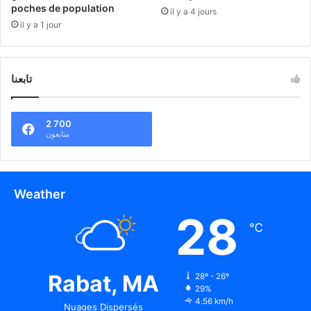
poches de population
il y a 4 jours
il y a 1 jour
تابعنا
2 700
متابعون
Weather
28
℃
Rabat, MA
28º - 26º
29%
4.56 km/h
Nuages Dispersés