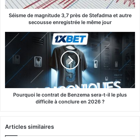
et
autre
secousse
Séisme de magnitude 3,7 près de Stefadma et autre
enregistrée
secousse enregistrée le même jour
le
même
Pourquoi
jour
le
contrat
de
Benzema
sera-
t-
il
le
plus
Pourquoi le contrat de Benzema sera-t-il le plus
difficile
difficile à conclure en 2026 ?
à
conclure
en
Articles similaires
2026
?