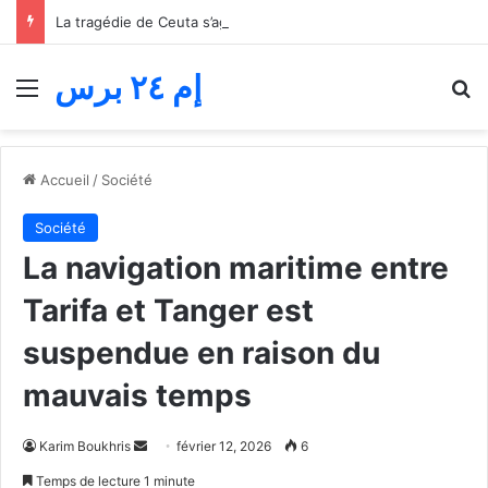
La tragédie de Ceuta s’aggrave… Le bilan de la tentative de franchissement s’élève désormais à 82 morts
إم ٢٤ برس
Menu
R
Accueil
/
Société
Société
La navigation maritime entre
Tarifa et Tanger est
suspendue en raison du
mauvais temps
Envoyer
Karim Boukhris
février 12, 2026
6
un
Temps de lecture 1 minute