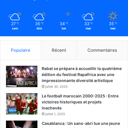
27
35
34
33
35
℃
℃
℃
℃
℃
sam
dim
lun
mar
mer
Populaire
Récent
Commentaires
Rabat se prépare à accueillir la quatrième
édition du festival Rapafrica avec une
impressionnante diversité artistique
juillet 30, 2025
Le football marocain 2000-2025 : Entre
victoires historiques et projets
inachevés
juillet 1, 2025
Casablanca : Un sans-abri tue une jeune