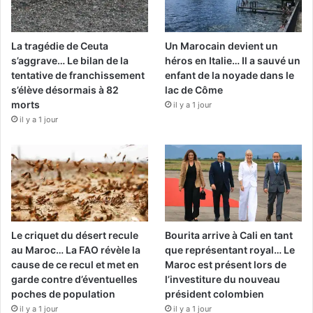
La tragédie de Ceuta
Un Marocain devient un
s’aggrave… Le bilan de la
héros en Italie… Il a sauvé un
tentative de franchissement
enfant de la noyade dans le
s’élève désormais à 82
lac de Côme
morts
il y a 1 jour
il y a 1 jour
Le criquet du désert recule
Bourita arrive à Cali en tant
au Maroc… La FAO révèle la
que représentant royal… Le
cause de ce recul et met en
Maroc est présent lors de
garde contre d’éventuelles
l’investiture du nouveau
poches de population
président colombien
il y a 1 jour
il y a 1 jour