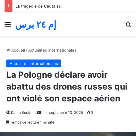
La tragédie de Ceuta s’aggrave… Le bilan de la tentative de franchissement s’élève désormais à 82 morts
إم ٢٤ برس
Menu
R
Accueil
/
Actualités internationales
Actualités internationales
La Pologne déclare avoir
abattu des drones russes qui
ont violé son espace aérien
Envoyer
Karim Boukhris
septembre 10, 2025
2
un
Temps de lecture 1 minute
courriel