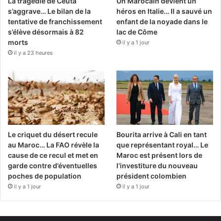
La tragédie de Ceuta
Un Marocain devient un
s’aggrave… Le bilan de la
héros en Italie… Il a sauvé un
tentative de franchissement
enfant de la noyade dans le
s’élève désormais à 82
lac de Côme
morts
il y a 1 jour
il y a 23 heures
Le criquet du désert recule
Bourita arrive à Cali en tant
au Maroc… La FAO révèle la
que représentant royal… Le
cause de ce recul et met en
Maroc est présent lors de
garde contre d’éventuelles
l’investiture du nouveau
poches de population
président colombien
il y a 1 jour
il y a 1 jour