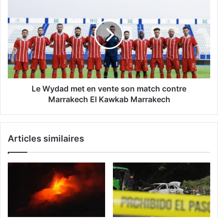
Wydad
met
en
vente
son
match
contre
Marrakech
El
Le Wydad met en vente son match contre
Kawkab
Marrakech El Kawkab Marrakech
Marrakech
Articles similaires