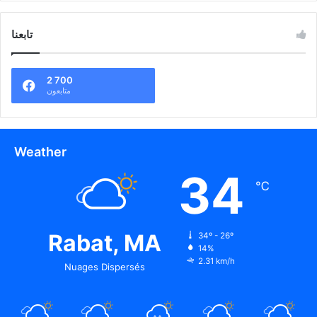
تابعنا
2 700
متابعون
Weather
34
℃
Rabat, MA
34º - 26º
14%
2.31 km/h
Nuages Dispersés