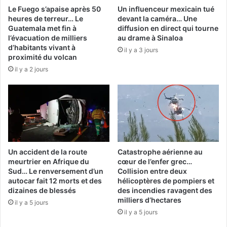
Le Fuego s’apaise après 50
Un influenceur mexicain tué
heures de terreur… Le
devant la caméra… Une
Guatemala met fin à
diffusion en direct qui tourne
l’évacuation de milliers
au drame à Sinaloa
d’habitants vivant à
il y a 3 jours
proximité du volcan
il y a 2 jours
Un accident de la route
Catastrophe aérienne au
meurtrier en Afrique du
cœur de l’enfer grec…
Sud… Le renversement d’un
Collision entre deux
autocar fait 12 morts et des
hélicoptères de pompiers et
dizaines de blessés
des incendies ravagent des
milliers d’hectares
il y a 5 jours
il y a 5 jours