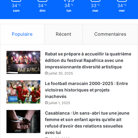
34
34
34
33
34
℃
℃
℃
℃
℃
sam
dim
lun
mar
mer
Populaire
Récent
Commentaires
Rabat se prépare à accueillir la quatrième
édition du festival Rapafrica avec une
impressionnante diversité artistique
juillet 30, 2025
Le football marocain 2000-2025 : Entre
victoires historiques et projets
inachevés
juillet 1, 2025
Casablanca : Un sans-abri tue une jeune
femme et son enfant après qu’elle ait
refusé d’avoir des relations sexuelles
avec lui