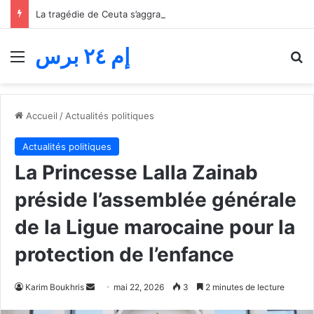
La tragédie de Ceuta s’aggrave… Le bilan de la tentative de franchissement s’élève désormais à 82 morts
إم ٢٤ برس
Menu
R
Accueil
/
Actualités politiques
Actualités politiques
La Princesse Lalla Zainab
préside l’assemblée générale
de la Ligue marocaine pour la
protection de l’enfance
Envoyer
Karim Boukhris
mai 22, 2026
3
2 minutes de lecture
un