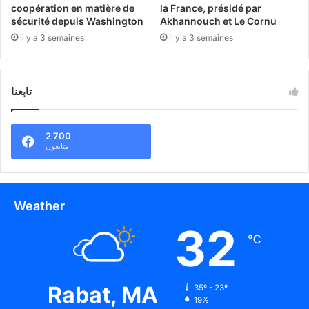
coopération en matière de
la France, présidé par
sécurité depuis Washington
Akhannouch et Le Cornu
il y a 3 semaines
il y a 3 semaines
تابعنا
2 700
متابعون
Weather
32
℃
Rabat, MA
35º - 23º
19%