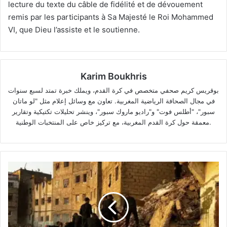
lecture du texte du câble de fidélité et de dévouement
remis par les participants à Sa Majesté le Roi Mohammed
VI, que Dieu l’assiste et le soutienne.
Karim Boukhris
بوقريس كريم صحفي متخصص في كرة القدم، ويملك خبرة تمتد لسبع سنوات
في مجال الصحافة الرياضية المغربية. تعاون مع وسائل إعلام مثل "لو ماتان
سبور"، "أطلس فوت" و"راديو ماروك سبور"، وينشر تحليلات تكتيكية وتقارير
معمقة حول كرة القدم المغربية، مع تركيز خاص على المنتخبات الوطنية.
Un
immeuble
de
six
étages
s'effondre