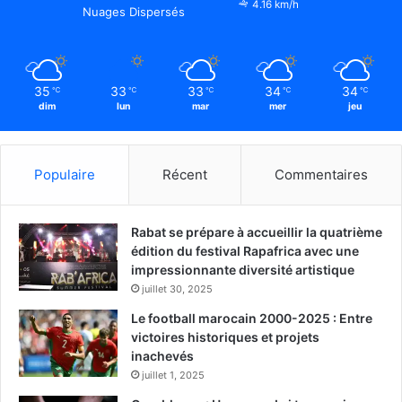
4.16 km/h
Nuages Dispersés
35
33
33
34
34
℃
℃
℃
℃
℃
dim
lun
mar
mer
jeu
Populaire
Récent
Commentaires
Rabat se prépare à accueillir la quatrième
édition du festival Rapafrica avec une
impressionnante diversité artistique
juillet 30, 2025
Le football marocain 2000-2025 : Entre
victoires historiques et projets
inachevés
juillet 1, 2025