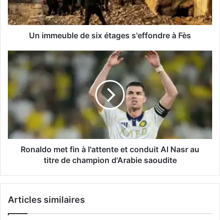
à
Fès
Un immeuble de six étages s'effondre à Fès
Ronaldo
met
fin
à
l'attente
et
conduit
Al
Nasr
au
Ronaldo met fin à l'attente et conduit Al Nasr au
titre
titre de champion d'Arabie saoudite
de
champion
d'Arabie
Articles similaires
saoudite