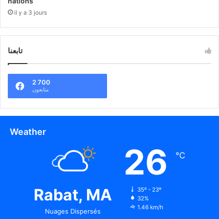
nations
il y a 3 jours
تابعنا
2 700
متابعون
Weather
26
℃
Rabat, MA
35º - 23º
32%
1.46 km/h
Nuages Dispersés