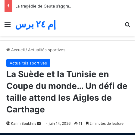
La tragédie de Ceuta s’aggrave… Le bilan de la tentative de franchissement s’élève désormais à 82 morts
إم ٢٤ برس
Menu
R
Accueil
/
Actualités sportives
Actualités sportives
La Suède et la Tunisie en
Coupe du monde… Un défi de
taille attend les Aigles de
Carthage
Envoyer
Karim Boukhris
juin 14, 2026
11
2 minutes de lecture
un