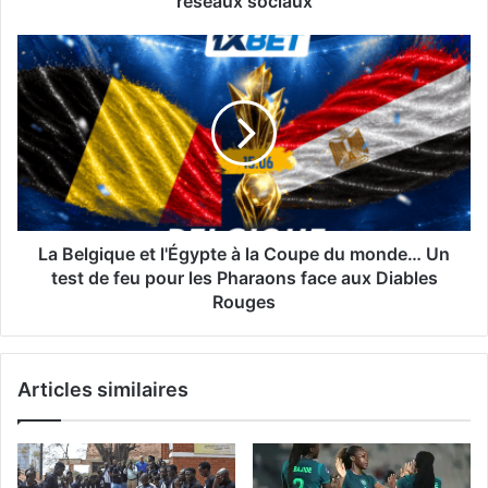
réseaux sociaux
?
La
La
rumeur
Belgique
concernant
et
sa
l'Égypte
remplaçante
à
enflamme
la
les
Coupe
réseaux
du
sociaux
monde…
Un
La Belgique et l'Égypte à la Coupe du monde… Un
test
test de feu pour les Pharaons face aux Diables
de
Rouges
feu
pour
les
Articles similaires
Pharaons
face
aux
Diables
Rouges