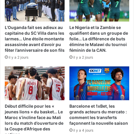
L’Ouganda fait ses adieux au
Le Nigeria et la Zambie se
capitaine du SC Villa dans les
qualifient dans un groupe de
larmes… Une étoile montante
folie… La différence de buts
assassinée avant d’avoir pu
élimine le Malawi du tournoi
fêter l’anniversaire de son fils
féminin de la CAN.
il y a 2 jours
il y a 2 jours
Début difficile pour les «
Barcelone et 1xBet, les
jeunes lions » du basket… Le
grands acteurs du mercato :
Maroc s’incline face au Mali
comment les transferts
lors du match d’ouverture de
façonnent la nouvelle saison
la Coupe d’Afrique des
il y a 4 jours