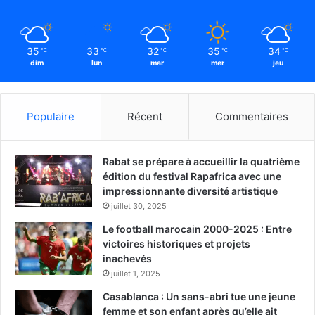
35
33
32
35
34
℃
℃
℃
℃
℃
dim
lun
mar
mer
jeu
Populaire
Récent
Commentaires
Rabat se prépare à accueillir la quatrième
édition du festival Rapafrica avec une
impressionnante diversité artistique
juillet 30, 2025
Le football marocain 2000-2025 : Entre
victoires historiques et projets
inachevés
juillet 1, 2025
Casablanca : Un sans-abri tue une jeune
femme et son enfant après qu’elle ait