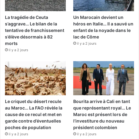
La tragédie de Ceuta
Un Marocain devient un
s’aggrave… Le bilan de la
héros en Italie… Il a sauvé un
tentative de franchissement
enfant de la noyade dans le
s’élève désormais à 82
lac de Côme
morts
il y a 2 jours
il y a 2 jours
Le criquet du désert recule
Bourita arrive à Cali en tant
au Maroc… La FAO révèle la
que représentant royal… Le
cause de ce recul et met en
Maroc est présent lors de
garde contre d’éventuelles
l’investiture du nouveau
poches de population
président colombien
il y a 2 jours
il y a 2 jours