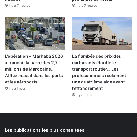
il y a 7 heures
il y a 7 heures
L’opération « Marhaba 2026
La flambée des prix des
» franchit la barre des 2,7
carburants étouffe le
millions de Marocains…
transport routier… Les
Afflux massif dans les ports
professionnels réclament
et les aéroports
une quatrième aide avant
l’effondrement
il y a 1 jour
il y a 1 jour
Les publications les plus consultées