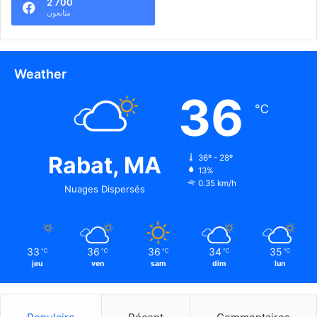
2 700
متابعون
Weather
36
℃
Rabat, MA
36º - 28º
13%
0.35 km/h
Nuages Dispersés
33
36
36
34
35
℃
℃
℃
℃
℃
jeu
ven
sam
dim
lun