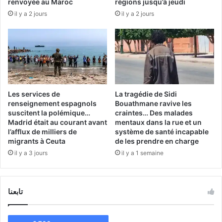
renvoyée au Maroc
régions jusqu’à jeudi
il y a 2 jours
il y a 2 jours
Les services de
La tragédie de Sidi
renseignement espagnols
Bouathmane ravive les
suscitent la polémique…
craintes… Des malades
Madrid était au courant avant
mentaux dans la rue et un
l’afflux de milliers de
système de santé incapable
migrants à Ceuta
de les prendre en charge
il y a 3 jours
il y a 1 semaine
تابعنا