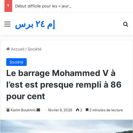
Début difficile pour les « jeunes lions » du basket… Le Maroc s’incline face au Mali lors du match d’ouverture de la Coupe d’Afrique des nations
إم ٢٤ برس
Menu
R
Accueil
/
Société
Société
Le barrage Mohammed V à
l’est est presque rempli à 86
pour cent
Envoyer
Karim Boukhris
février 9, 2026
2
2 minutes de lecture
un
courriel