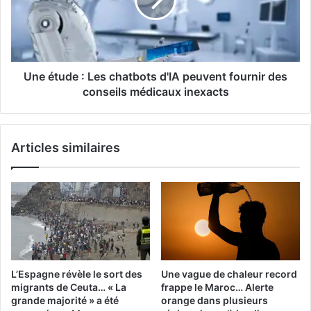
chatbots
d'IA
peuvent
fournir
des
conseils
Une étude : Les chatbots d'IA peuvent fournir des
médicaux
conseils médicaux inexacts
inexacts
Articles similaires
L’Espagne révèle le sort des
Une vague de chaleur record
migrants de Ceuta… « La
frappe le Maroc… Alerte
grande majorité » a été
orange dans plusieurs