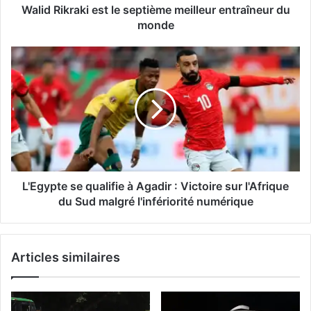
Walid Rikraki est le septième meilleur entraîneur du
monde
L'Egypte
se
qualifie
à
Agadir
:
Victoire
sur
l'Afrique
du
L'Egypte se qualifie à Agadir : Victoire sur l'Afrique
Sud
du Sud malgré l'infériorité numérique
malgré
l'infériorité
numérique
Articles similaires