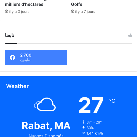
milliers d’hectares
Golfe
il y a 3 jours
il y a 7 jours
تابعنا
2 700
متابعون
Weather
27
℃
Rabat, MA
37º - 26º
30%
1.44 km/h
Nuages Dispersés