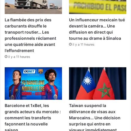
La flambée des prix des
Un influenceur mexicain tué
carburants étouffe le
devant la caméra… Une
transport routier… Les
diffusion en direct qui
professionnels réclament
tourne au drame à Sinaloa
une quatrième aide avant
il y a 11 heures
l’effondrement
il y a 11 heures
Barcelone et 1xBet, les
Taïwan suspend la
grands acteurs du mercato :
délivrance de visas aux
comment les transferts
Marocains… Une décision
façonnent la nouvelle
surprise qui entre en
saison
vigueur immédiatement