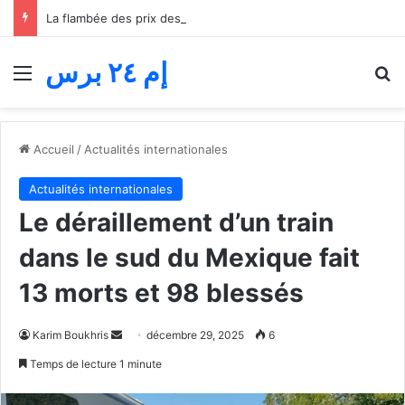
La flambée des prix des carburants étouffe le transport routier… Les professionnels réclament une quatrième aide avant l’effondrement
إم ٢٤ برس
Menu
R
Accueil
/
Actualités internationales
Actualités internationales
Le déraillement d’un train
dans le sud du Mexique fait
13 morts et 98 blessés
Envoyer
Karim Boukhris
décembre 29, 2025
6
un
Temps de lecture 1 minute
courriel