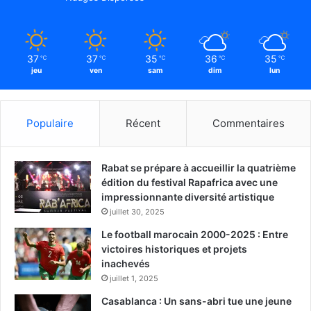
37
37
35
36
35
℃
℃
℃
℃
℃
jeu
ven
sam
dim
lun
Populaire
Récent
Commentaires
Rabat se prépare à accueillir la quatrième
édition du festival Rapafrica avec une
impressionnante diversité artistique
juillet 30, 2025
Le football marocain 2000-2025 : Entre
victoires historiques et projets
inachevés
juillet 1, 2025
Casablanca : Un sans-abri tue une jeune